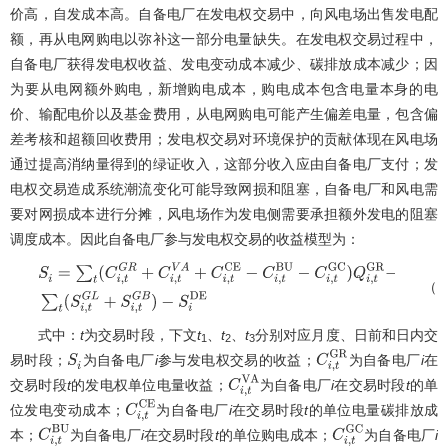
价高，自发成本高。自备电厂在发电权交易中，向风电场出售发电配
额，再从电网购电以弥补这一部分电量缺失。在发电权交易过程中，
自备电厂获得发电权收益、发电变动成本减少、碳排放成本减少；因
为要从电网额外购电，新增购电成本，购电成本包含电量本身的电
价、输配电价以及基金费用，从电网购电可能产生偏差电量，包含偏
差考核和超额回收费用；发电权交易对环境保护的贡献体现在风电场
通过提高消纳量得到的绿证收入，这部分收入应由自备电厂支付；发
电权交易造成系统潮流变化可能导致网损和阻塞，自备电厂和风电需
要对网损成本进行分摊，风电场作为发电侧需要承担额外发电的阻塞
调度成本。因此自备电厂参与发电权交易的收益模型为：
（1
S
i
=
∑
t
(
C
i
,
t
G
R
+
C
i
,
t
V
A
+
C
i
,
t
C
E
−
C
i
,
t
B
U
−
C
i
,
t
G
C
)
Q
i
,
t
G
R
−
∑
t
(
S
i
,
t
G
−
S
i
D
E
式中：
t
为交易时段，下文
t
、
t
、
t
分别对应月度、日前和日内交
1
2
3
易时段；
为自备电厂
i
参与发电权交易的收益；
为自备电厂
i
在
S
i
C
i
,
t
G
R
交易时段
t
的发电权单位电量收益；
为自备电厂
i
在交易时段
t
的单
C
i
,
t
V
A
位发电变动成本；
为自备电厂
i
在交易时段
t
的单位电量碳排放成
C
i
,
t
C
E
本；
为自备电厂
i
在交易时段
t
的单位购电成本；
为自备电厂
i
C
i
,
t
B
U
C
i
,
t
G
C