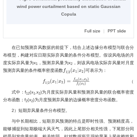
wind power curtailment based on static Gaussian
Copula
Full size
|
PPT slide
在已知预测弃风数据的前提下，结合上述边缘分布模型与联合分
布模型，构建对应日期实际弃风量的条件分布模型。假设风电场的月
度实际弃风量为x
，预测弃风量为x
，则该风电场实际弃风量对月度
1
2
预测弃风量的条件概率密度函数
可表示为：
f
1
|
2
(
x
1
|
x
2
)
（1
f
1
|
2
(
x
1
|
x
2
)
=
f
12
(
x
1
,
x
2
)
f
2
(
x
2
)
式中：f
(x
,x
)为月度实际弃风量和预测弃风量的联合概率密度
12
1
2
分布函数；f
(x
)为月度预测弃风量的边缘概率密度分布函数。
2
2
2）短期弃风量条件分布模型。
与中长期相比，短期弃风预测的特点是即时性强、预测精度高，
能够捕捉到短期极端大风天气，因此上尾部分相关性强，下尾部分同
样受到发电量约束，相关性弱。针对数据所呈现的显著上尾依赖性和