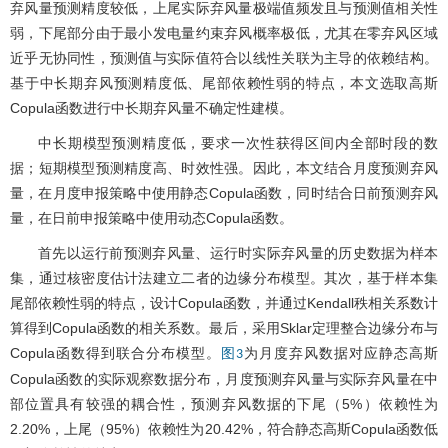
弃风量预测精度较低，上尾实际弃风量极端值频发且与预测值相关性
弱，下尾部分由于最小发电量约束弃风概率极低，尤其在零弃风区域
近乎无协同性，预测值与实际值符合以线性关联为主导的依赖结构。
基于中长期弃风预测精度低、尾部依赖性弱的特点，本文选取高斯
Copula函数进行中长期弃风量不确定性建模。
中长期模型预测精度低，要求一次性获得区间内全部时段的数
据；短期模型预测精度高、时效性强。因此，本文结合月度预测弃风
量，在月度申报策略中使用静态Copula函数，同时结合日前预测弃风
量，在日前申报策略中使用动态Copula函数。
首先以运行前预测弃风量、运行时实际弃风量的历史数据为样本
集，通过核密度估计法建立二者的边缘分布模型。其次，基于样本集
尾部依赖性弱的特点，设计Copula函数，并通过Kendall秩相关系数计
算得到Copula函数的相关系数。最后，采用Sklar定理整合边缘分布与
Copula函数得到联合分布模型。
为月度弃风数据对应静态高斯
图3
Copula函数的实际观察数据分布，月度预测弃风量与实际弃风量在中
部位置具有较强的耦合性，预测弃风数据的下尾（5%）依赖性为
2.20%，上尾（95%）依赖性为20.42%，符合静态高斯Copula函数低