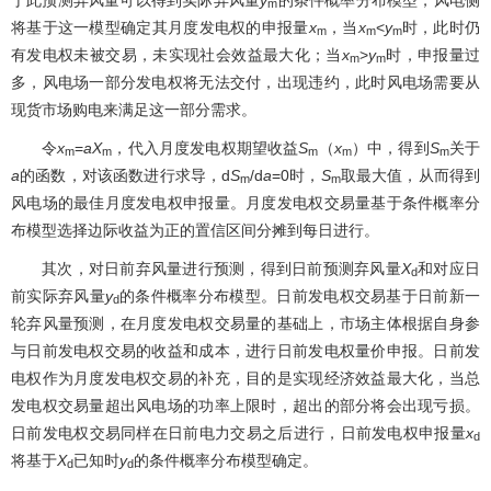
m
将基于这一模型确定其月度发电权的申报量
x
，当
x
<
y
时，此时仍
m
m
m
有发电权未被交易，未实现社会效益最大化；当
x
>
y
时，申报量过
m
m
多，风电场一部分发电权将无法交付，出现违约，此时风电场需要从
现货市场购电来满足这一部分需求。
令
x
=
aX
，代入月度发电权期望收益
S
（
x
）中，得到
S
关于
m
m
m
m
m
a
的函数，对该函数进行求导，d
S
/d
a
=0时，
S
取最大值，从而得到
m
m
风电场的最佳月度发电权申报量。月度发电权交易量基于条件概率分
布模型选择边际收益为正的置信区间分摊到每日进行。
其次，对日前弃风量进行预测，得到日前预测弃风量
X
和对应日
d
前实际弃风量
y
的条件概率分布模型。日前发电权交易基于日前新一
d
轮弃风量预测，在月度发电权交易量的基础上，市场主体根据自身参
与日前发电权交易的收益和成本，进行日前发电权量价申报。日前发
电权作为月度发电权交易的补充，目的是实现经济效益最大化，当总
发电权交易量超出风电场的功率上限时，超出的部分将会出现亏损。
日前发电权交易同样在日前电力交易之后进行，日前发电权申报量
x
d
将基于
X
已知时
y
的条件概率分布模型确定。
d
d