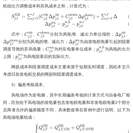
机组出力调整成本和弃风成本之和，计算式为：
（1
S
j
,
t
G
B
=
∑
j
=
1
J
(
C
j
,
t
u
p
Δ
p
j
,
t
u
p
+
C
j
,
t
d
o
w
n
Δ
p
j
,
t
d
o
w
n
)
+
∑
j
=
1
J
Δ
p
j
,
t
w
（1
Δ
p
j
,
t
w
a
=
p
j
,
t
w
,
h
−
p
j
,
t
w
,
r
式中：
、
分别为风电增、减出力单位报价；
、
C
j
,
t
u
p
C
j
,
t
d
o
w
n
Δ
p
j
,
t
分别为风电的增、减出力；
为由发电权电量引起的阻塞
Δ
p
j
,
t
d
o
w
n
Δ
p
j
,
t
w
a
调度导致的弃风电量；
为对应电量单位成本；
为风电的出力
C
j
,
t
w
a
p
j
,
t
w
,
h
上限；
为风电阻塞后的实际出力。
p
j
,
t
w
,
r
网损成本和阻塞调度成本主要来源于短期实时调度，因此本文只
考虑日前发电权交易的网损和阻塞调度成本。
3）偏差考核成本。
风电场作为发电侧，其中长期偏差考核的计算方式与自备电厂相
同，区别在于风电场的发电量包含发电权电量和非发电权电量2个部分
且两者允许的偏差额度不同，具体数值将在算例中进行说明。以下为
风电场电量组成：
（1
{
Q
j
,
T
D
E
=
Q
j
,
T
,
G
R
D
E
+
Q
j
,
T
,
O
T
H
D
E
Q
j
,
T
=
Q
j
,
T
,
G
R