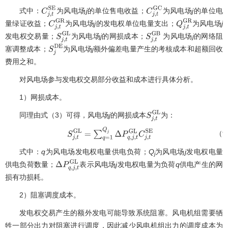
式中：
为风电场
j
的单位售电收益；
为风电场
j
的单位电
C
j
,
t
S
E
C
j
,
t
G
C
量绿证收益；
为风电场
j
的发电权单位电量支出；
为风电场
j
C
j
,
t
G
R
Q
j
,
t
G
R
发电权交易量；
为风电场
j
的网损成本；
为风电场
j
的网络阻
S
j
,
t
G
L
S
j
,
t
G
B
塞调整成本；
为风电场
j
额外偏差电量产生的考核成本和超额回收
S
j
D
E
费用之和。
对风电场参与发电权交易部分收益和成本进行具体分析。
1）网损成本。
同理由式（3）可得，风电场
j
的网损成本
为：
S
j
,
t
G
L
（9
S
j
,
t
G
L
=
∑
q
=
1
Q
j
Δ
P
q
,
j
,
t
G
L
C
j
,
t
S
E
式中：
q
为风电场发电权电量供电负荷；
Q
为风电场
j
发电权电量
j
供电负荷数量；
表示风电场
j
发电权电量为负荷
q
供电产生的网
Δ
P
q
,
j
,
t
G
L
损有功损耗。
2）阻塞调度成本。
发电权交易产生的额外发电可能导致系统阻塞。风电机组需要牺
牲一部分出力对阻塞进行调度，因此减少风电机组出力的调度成本为