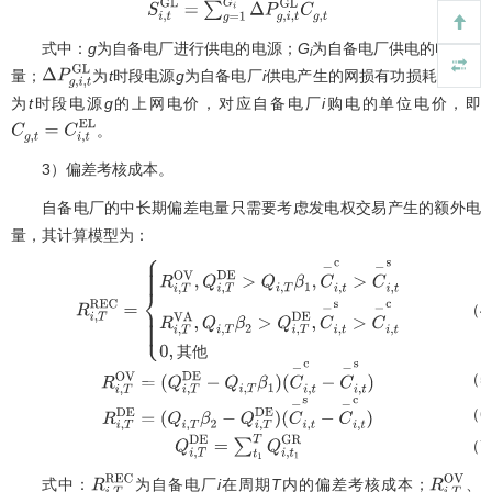
（3
S
i
,
t
G
L
=
∑
g
=
1
G
i
Δ
P
g
,
i
,
t
G
L
C
g
,
t
式中：
g
为自备电厂进行供电的电源；
G
为自备电厂供电的电源数
i
量；
为
t
时段电源
g
为自备电厂
i
供电产生的网损有功损耗；
Δ
P
g
,
i
,
t
G
L
为
t
时段电源
g
的上网电价，对应自备电厂
i
购电的单位电价，即
。
C
g
,
t
=
C
i
,
t
E
L
3）偏差考核成本。
自备电厂的中长期偏差电量只需要考虑发电权交易产生的额外电
量，其计算模型为：
（4
R
i
,
T
R
E
C
=
{
R
i
,
T
O
V
,
Q
i
,
T
D
E
>
Q
i
,
T
β
1
,
C
−
i
,
t
c
>
C
−
i
,
t
s
R
i
,
T
V
A
,
Q
i
,
T
β
2
>
Q
i
,
T
D
其
他
其
他
（5
R
i
,
T
O
V
=
(
Q
i
,
T
D
E
−
Q
i
,
T
β
1
)
（6
(
C
−
i
,
t
c
−
C
−
i
,
t
s
)
R
i
,
T
D
E
=
(
Q
i
,
T
β
2
−
Q
i
,
T
D
E
)
（7
(
C
−
Q
i
,
i
,
t
T
s
−
D
C
E
−
=
i
∑
,
t
c
t
1
)
T
Q
i
,
t
1
G
R
式中：
为自备电厂
i
在周期
T
内的偏差考核成本；
、
R
i
,
T
R
E
C
R
i
,
T