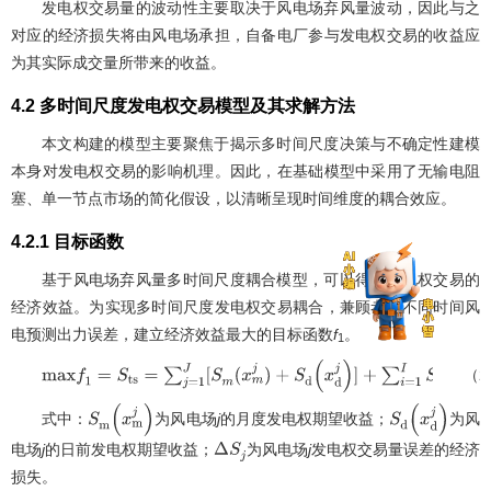
发电权交易量的波动性主要取决于风电场弃风量波动，因此与之
对应的经济损失将由风电场承担，自备电厂参与发电权交易的收益应
为其实际成交量所带来的收益。
4.2 多时间尺度发电权交易模型及其求解方法
本文构建的模型主要聚焦于揭示多时间尺度决策与不确定性建模
本身对发电权交易的影响机理。因此，在基础模型中采用了无输电阻
塞、单一节点市场的简化假设，以清晰呈现时间维度的耦合效应。
4.2.1 目标函数
基于风电场弃风量多时间尺度耦合模型，可以得到发电权交易的
经济效益。为实现多时间尺度发电权交易耦合，兼顾考虑不同时间风
电预测出力误差，建立经济效益最大的目标函数
f
。
1
（2
m
a
x
f
1
=
S
t
s
=
∑
j
=
1
J
[
S
m
(
x
m
j
)
+
S
d
(
x
d
j
)
]
+
∑
i
=
1
I
S
i
−
∑
j
=
1
J
Δ
S
j
式中：
为风电场
j
的月度发电权期望收益；
为风
S
m
(
x
m
j
)
S
d
(
x
d
j
)
电场
j
的日前发电权期望收益；
为风电场
j
发电权交易量误差的经济
Δ
S
j
损失。