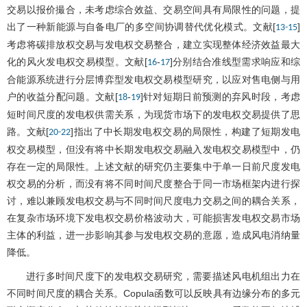
交易以报价撮合，未考虑综合效益、交易空间具有局限性的问题，提
出了一种新能源与自备电厂的多空间协调替代优化模式。文献[
]
13
-
15
考虑将碳排放权交易与发电权交易整合，建立实现整体经济效益最大
化的风火发电权交易模型。文献[
-
]分别结合准线型需求响应和综
16
17
合能源系统进行分层博弈型发电权交易模型研究，以应对售电侧与用
户的收益分配问题。文献[
-
]针对短期日前预测的弃风时段，考虑
18
19
短时间尺度的发电权供需关系，为现货市场下的发电权交易提供了思
路。文献[
]指出了中长期发电权交易的局限性，构建了短期发电
20
-
22
权交易模型，但没有将中长期发电权交易融入发电权交易模型中，仍
存在一定的局限性。上述文献的研究仍主要集中于单一日前尺度发电
权交易的分析，而没有将不同时间尺度整合于同一市场框架内进行探
讨，难以兼顾发电权交易与不同时间尺度电力交易之间的耦合关系，
在复杂市场环境下发电权交易价格波动大，可能损害发电权交易市场
主体的利益，进一步影响其参与发电权交易的意愿，造成风电消纳量
降低。
进行多时间尺度下的发电权交易研究，需要描述风电机组出力在
不同时间尺度的耦合关系。Copula函数可以反映具有边缘分布的多元