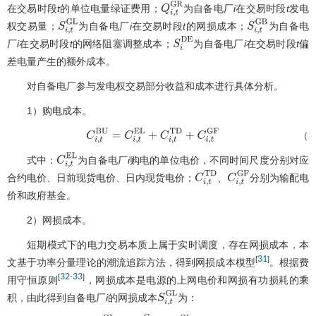
在交易时段
t
的单位电量绿证费用；
为自备电厂
i
在交易时段
t
发电
Q
i
,
t
G
R
权交易量；
为自备电厂
i
在交易时段
t
的网损成本；
为自备电
S
i
,
t
G
L
S
i
,
t
G
B
厂
i
在交易时段
t
的网络阻塞调整成本；
为自备电厂
i
在交易时段
t
偏
S
i
D
E
差电量产生的额外成本。
对自备电厂参与发电权交易部分收益和成本进行具体分析。
1）购电成本。
（2
C
i
,
t
B
U
=
C
i
,
t
E
L
+
C
i
,
t
T
D
+
C
i
,
t
G
F
式中：
为自备电厂
i
购电的单位电价，不同时间尺度分别对应
C
i
,
t
E
L
合约电价、日前现货电价、日内现货电价；
、
分别为输配电
C
i
,
t
T
D
C
i
,
t
G
F
价和政府基金。
2）网损成本。
短期模式下的电力交易本质上属于实时调度，存在网损成本，本
31
[
]
文基于功率分量理论的潮流追踪方法，得到网损成本模型
。根据费
32
33
[
-
]
用守恒原则
，网损成本是电源的上网电价和网损有功损耗的乘
积，由此得到自备电厂
i
的网损成本
为：
S
i
,
t
G
L