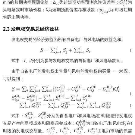
min的短期功率预测偏差；
Δ
为超短期功率预测允许偏差率；
为
C
j
,
t
cd
风电场实时市场价格；λ为短期预测偏差考核系数；
为τ时段短期
p
j
,
t
,
τ
实际上网功率。
2.3 发电权交易总经济效益
发电权交易的经济效益为所有自备电厂与风电场的效益之和。
（1
S
=
∑
j
=
1
J
S
j
+
∑
i
=
1
I
S
i
式中：
I
、
J
分别为参与发电权交易的自备电厂和风电场数量。
由于自备电厂的发电权出售量与风电的发电权购买量一一对应，
可以得到：
（1
S
=
∑
t
∑
j
=
1
J
∑
i
=
1
I
[
(
C
j
,
t
S
E
+
C
i
,
t
V
A
+
C
i
,
t
C
E
−
C
i
,
t
B
U
)
Q
i
j
,
t
G
R
−
S
i
j
,
t
−
∑
i
=
1
I
S
i
D
E
−
∑
i
=
1
J
S
j
D
E
（1
∑
i
=
1
I
Q
i
,
t
G
R
=
∑
j
=
1
J
Q
j
,
t
G
R
=
∑
j
=
1
J
∑
i
=
1
I
Q
i
j
,
t
G
R
式中：
、
分别为自备电厂
i
和风电场
j
在
t
时段进行发电权
S
i
j
,
t
G
L
S
i
j
,
t
G
B
交易产生的网损成本和阻塞调整成本；
为自备电厂
i
和风电场
j
在
t
Q
i
j
,
t
G
R
时段的发电权交易量。
、
、
、
由电力市场的供需
C
j
,
t
S
E
C
i
,
t
V
A
C
i
,
t
C
E
C
i
,
t
B
U