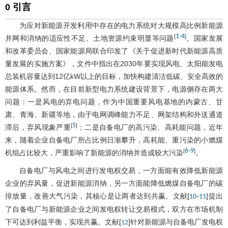
0 引言
为应对新能源开发利用中存在的电力系统对大规模高比例新能源
1
-
4
[
]
并网和消纳的适应性不足、土地资源约束明显等问题
。国家发展
和改革委员会、国家能源局联合印发了《关于促进新时代新能源高质
量发展的实施方案》，文件中指出在2030年要实现风电、太阳能发电
总装机容量达到12亿kW以上的目标，加快构建清洁低碳、安全高效的
能源体系。然而，在目前新型电力系统建设背景下，电源侧存在两大
问题：一是风电的弃电问题，作为中国重要风电基地的内蒙古、甘
肃、青海、新疆等地，由于电网调峰能力不足、网架结构和外送通道
5
[
]
滞后，弃风现象严重
；二是自备电厂的高污染、高耗能问题，近年
来，随着企业自备电厂所占比例日渐攀升，高耗能、重污染的小燃煤
6
-
9
[
]
机组占比较大，严重影响了新能源的消纳并造成较大污染
。
自备电厂与风电之间进行发电权交易，一方面能有效降低新能源
企业的弃风量，促进新能源消纳，另一方面能降低燃煤自备电厂的碳
排放量，改善大气污染，其核心是让两者达到共赢。文献[
-
]提出
10
11
了自备电厂与新能源企业之间发电权转让交易模式，双方在市场机制
下可达到利益平衡，实现共赢。文献[
]针对新能源与自备电厂发电权
12