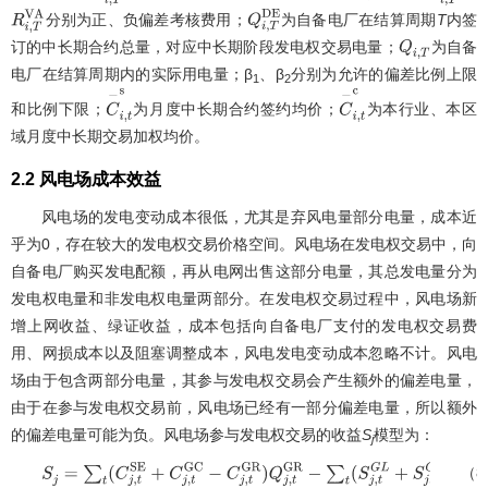
分别为正、负偏差考核费用；
为自备电厂在结算周期
T
内签
R
i
,
T
V
A
Q
i
,
T
D
E
订的中长期合约总量，对应中长期阶段发电权交易电量；
为自备
Q
i
,
T
电厂在结算周期内的实际用电量；β
、β
分别为允许的偏差比例上限
1
2
和比例下限；
为月度中长期合约签约均价；
为本行业、本区
C
−
i
,
t
s
C
−
i
,
t
c
域月度中长期交易加权均价。
2.2 风电场成本效益
风电场的发电变动成本很低，尤其是弃风电量部分电量，成本近
乎为0，存在较大的发电权交易价格空间。风电场在发电权交易中，向
自备电厂购买发电配额，再从电网出售这部分电量，其总发电量分为
发电权电量和非发电权电量两部分。在发电权交易过程中，风电场新
增上网收益、绿证收益，成本包括向自备电厂支付的发电权交易费
用、网损成本以及阻塞调整成本，风电发电变动成本忽略不计。风电
场由于包含两部分电量，其参与发电权交易会产生额外的偏差电量，
由于在参与发电权交易前，风电场已经有一部分偏差电量，所以额外
的偏差电量可能为负。风电场参与发电权交易的收益
S
模型为：
j
（8
S
j
=
∑
t
(
C
j
,
t
S
E
+
C
j
,
t
G
C
−
C
j
,
t
G
R
)
Q
j
,
t
G
R
−
∑
t
(
S
j
,
t
G
L
+
S
j
,
t
G
B
)
−
S
j
D