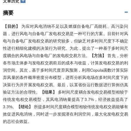
+
文章历史
摘要
【目的】
为应对风电消纳不足以及燃煤自备电厂高能耗、高污染问
题，进行风电与自备电厂发电权交易是一种可行的方案。目前针对风
电与自备电厂发电权交易的研究较多，但缺乏对多时间尺度下不确定
性进行精细化建模的决策行为研究。为此，提出了一种基于多时间尺
度耦合的风电场与自备电厂的发电权交易方法。
【方法】
首先，分析
各市场主体参与发电权交易前后的成本与收益，计算发电权交易的利
润空间。其次，基于多时间尺度弃风预测，利用Copula函数计算实际
弃风量的条件概率密度分布模型，进而分析风电场在多时间尺度下的
决策行为并开展发电权交易。最后，以某省份运行数据进行算例仿真
验证方法的合理性。
【结果】
多时间尺度耦合发电权交易模型相较于
传统发电权交易模型，其风电消纳量提高了3.7%，经济效益提高了
3.3%。
【结论】
所提多时间尺度耦合模型相较传统发电权交易能够有
效促进风电消纳，同时进一步发掘潜在利润空间，最大化发电权交易
的总社会效益。