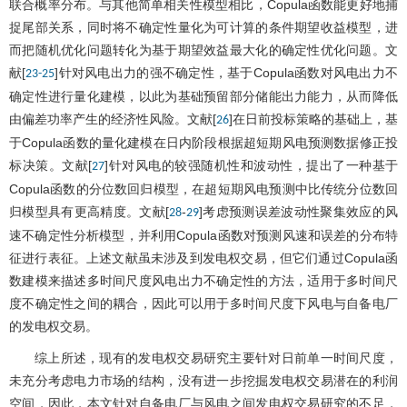
联合概率分布。与其他简单相关性模型相比，Copula函数能更好地捕
捉尾部关系，同时将不确定性量化为可计算的条件期望收益模型，进
而把随机优化问题转化为基于期望效益最大化的确定性优化问题。文
献[
]针对风电出力的强不确定性，基于Copula函数对风电出力不
23
-
25
确定性进行量化建模，以此为基础预留部分储能出力能力，从而降低
由偏差功率产生的经济性风险。文献[
]在日前投标策略的基础上，基
26
于Copula函数的量化建模在日内阶段根据超短期风电预测数据修正投
标决策。文献[
]针对风电的较强随机性和波动性，提出了一种基于
27
Copula函数的分位数回归模型，在超短期风电预测中比传统分位数回
归模型具有更高精度。文献[
-
]考虑预测误差波动性聚集效应的风
28
29
速不确定性分析模型，并利用Copula函数对预测风速和误差的分布特
征进行表征。上述文献虽未涉及到发电权交易，但它们通过Copula函
数建模来描述多时间尺度风电出力不确定性的方法，适用于多时间尺
度不确定性之间的耦合，因此可以用于多时间尺度下风电与自备电厂
的发电权交易。
综上所述，现有的发电权交易研究主要针对日前单一时间尺度，
未充分考虑电力市场的结构，没有进一步挖掘发电权交易潜在的利润
空间，因此，本文针对自备电厂与风电之间发电权交易研究的不足，