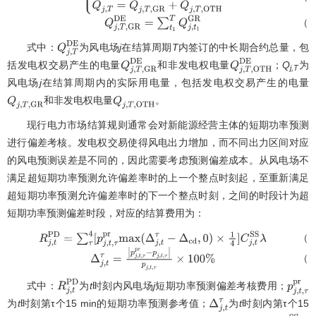
（1
Q
j
,
T
,
G
R
D
E
=
∑
t
1
T
Q
j
,
t
1
G
R
式中：
为风电场
j
在结算周期
T
内签订的中长期合约总量，包
Q
j
,
T
D
E
括发电权交易产生的电量
和非发电权电量
；
Q
为
Q
j
,
T
,
G
R
D
E
Q
j
,
T
,
O
T
H
D
E
j,T
风电场
j
在结算周期内的实际用电量，包括发电权交易产生的电量
和非发电权电量
。
Q
j
,
T
,
G
R
Q
j
,
T
,
O
T
H
现行电力市场结算规则通常会对新能源经营主体的短期功率预测
进行偏差考核。发电权交易使得风电出力增加，而不同出力区间对应
的风电预测误差是不同的，因此需要考虑预测偏差成本。从风电场不
满足超短期功率预测允许偏差率时的上一个整点时刻起，至重新满足
超短期功率预测允许偏差率时的下一个整点时刻，之间的时段计为超
短期功率预测偏差时段，对应的结算费用为：
（1
R
j
,
t
P
D
=
∑
τ
4
[
p
j
,
t
,
τ
p
r
m
a
x
(
Δ
j
,
t
τ
−
Δ
c
d
,
0
)
×
1
4
]
C
j
,
t
S
S
λ
（1
Δ
j
,
t
τ
=
|
p
j
,
t
,
τ
p
r
−
p
j
,
t
,
τ
|
p
j
,
t
,
τ
×
100
%
式中：
为
t
时刻内风电场
j
短期功率预测偏差考核费用；
R
j
,
t
P
D
p
j
为
t
时刻第τ个15 min的短期功率预测参考值；
为
t
时刻内第τ个15
Δ
j
,
t
τ