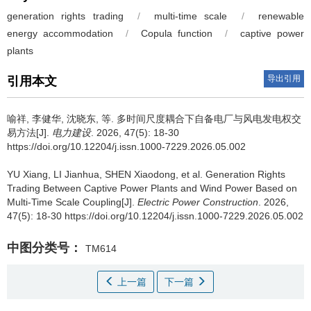
generation rights trading
/
multi-time scale
/
renewable
energy accommodation
/
Copula function
/
captive power
plants
导出引用
引用本文
喻祥
,
李健华
,
沈晓东
,
等
.
多时间尺度耦合下自备电厂与风电发电权交
易方法[J].
电力建设
. 2026, 47(5): 18-30
https://doi.org/10.12204/j.issn.1000-7229.2026.05.002
YU Xiang
,
LI Jianhua
,
SHEN Xiaodong
,
et al
.
Generation Rights
Trading Between Captive Power Plants and Wind Power Based on
Multi-Time Scale Coupling[J].
Electric Power Construction
. 2026,
47(5): 18-30 https://doi.org/10.12204/j.issn.1000-7229.2026.05.002
中图分类号：
TM614
上一篇
下一篇