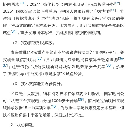
31
32
[
]
[
]
协同需求
，2024年强化转型金融标准研制与信息披露任务
，
33
[
]
2025年国家金融监督管理总局与中国人民银行联合印发方案
，将
跨部门数据共享列为防范“洗绿”风险、提升绿色金融定价效能的关
键，推动披露向定量核算升级。地方层面，浙江等地依托绿金试验区
34
[
]
试点
，重庆发布团体标准，搭建多部门数据协同机制。
（2）实践探索初见成效。
青海首批114家重点用能企业的碳账户数据纳入“青信融”平台，并
35
36
[
]
[
-
实现金融信贷联动
；浙江湖州完成绿电消费核算全链路溯源
37
38
]
[
]
；辽宁依托区块链实现新能源场站发电数据安全共享
，形成
了“政府引导+平台支撑+市场激励”的试点经验。
（3）技术支撑能力逐步提升。
区块链、大数据、物联网等技术在领域内应用普及，国家电网公
39
[
]
司区块链平台实现电力数据100%安全传输
，衢州通过物联网实现
40
[
]
碳排放数据15 min高频采集
，为数据共享与披露奠定技术基础，但
技术应用仍集中于基础场景，深度适配性不足。
2）核心问题。