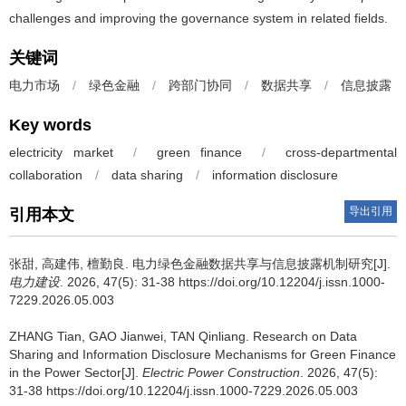
challenges and improving the governance system in related fields.
关键词
电力市场
/
绿色金融
/
跨部门协同
/
数据共享
/
信息披露
Key words
electricity market
/
green finance
/
cross-departmental
collaboration
/
data sharing
/
information disclosure
导出引用
引用本文
张甜
,
高建伟
,
檀勤良
.
电力绿色金融数据共享与信息披露机制研究[J].
电力建设
. 2026, 47(5): 31-38 https://doi.org/10.12204/j.issn.1000-
7229.2026.05.003
ZHANG Tian
,
GAO Jianwei
,
TAN Qinliang
.
Research on Data
Sharing and Information Disclosure Mechanisms for Green Finance
in the Power Sector[J].
Electric Power Construction
. 2026, 47(5):
31-38 https://doi.org/10.12204/j.issn.1000-7229.2026.05.003