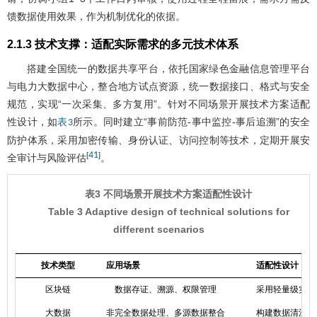
馈数据使用效果，作为机制优化的依据。
2.1.3 技术支撑：适配实际需求的多元技术体系
搭建全国统一的数据共享平台，依托国家绿色金融信息管理平台
与电力大数据中心，整合地方试点资源，统一数据接口、格式与安全
规范，实现“一次采集、多方复用”。针对不同场景开展技术方案适配
性设计，如
所示。同时建立“事前防范-事中监控-事后追溯”的安全
表3
防护体系，采用加密传输、身份认证、访问控制等技术，定期开展安
41
[
]
全审计与风险评估
。
表3 不同场景开展技术方案适配性设计
Table 3 Adaptive design of technical solutions for
different scenarios
技术类型
应用场景
适配性设计
区块链
数据存证、溯源、权限管理
采用轻量级实用拜占
大数据
非完全数据处理、多源数据整合
构建数据清洗、