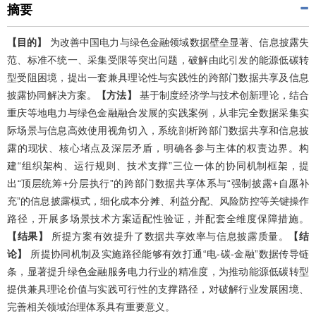
摘要
【目的】
为改善中国电力与绿色金融领域数据壁垒显著、信息披露失
范、标准不统一、采集受限等突出问题，破解由此引发的能源低碳转
型受阻困境，提出一套兼具理论性与实践性的跨部门数据共享及信息
披露协同解决方案。
【方法】
基于制度经济学与技术创新理论，结合
重庆等地电力与绿色金融融合发展的实践案例，从非完全数据采集实
际场景与信息高效使用视角切入，系统剖析跨部门数据共享和信息披
露的现状、核心堵点及深层矛盾，明确各参与主体的权责边界。构
建“组织架构、运行规则、技术支撑”三位一体的协同机制框架，提
出“顶层统筹+分层执行”的跨部门数据共享体系与“强制披露+自愿补
充”的信息披露模式，细化成本分摊、利益分配、风险防控等关键操作
路径，开展多场景技术方案适配性验证，并配套全维度保障措施。
【结果】
所提方案有效提升了数据共享效率与信息披露质量。
【结
论】
所提协同机制及实施路径能够有效打通“电-碳-金融”数据传导链
条，显著提升绿色金融服务电力行业的精准度，为推动能源低碳转型
提供兼具理论价值与实践可行性的支撑路径，对破解行业发展困境、
完善相关领域治理体系具有重要意义。