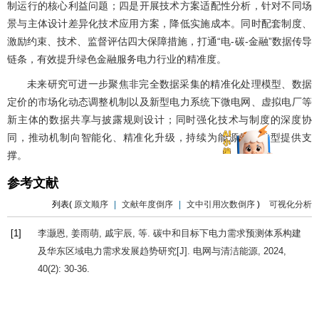
制运行的核心利益问题；四是开展技术方案适配性分析，针对不同场
景与主体设计差异化技术应用方案，降低实施成本。同时配套制度、
激励约束、技术、监督评估四大保障措施，打通“电-碳-金融”数据传导
链条，有效提升绿色金融服务电力行业的精准度。
未来研究可进一步聚焦非完全数据采集的精准化处理模型、数据
定价的市场化动态调整机制以及新型电力系统下微电网、虚拟电厂等
新主体的数据共享与披露规则设计；同时强化技术与制度的深度协
同，推动机制向智能化、精准化升级，持续为能源低碳转型提供支
撑。
参考文献
列表(
原文顺序
|
文献年度倒序
|
文中引用次数倒序
)
可视化分析
[1]
李灏恩, 姜雨萌, 戚宇辰, 等. 碳中和目标下电力需求预测体系构建
及华东区域电力需求发展趋势研究[J].
电网与清洁能源
,
2024
,
40
(2): 30-36.
LI
Haoen
,
JIANG
Yumeng
,
QI
Yuchen
, et al. A study on the
construction of the power demand forecasting system under