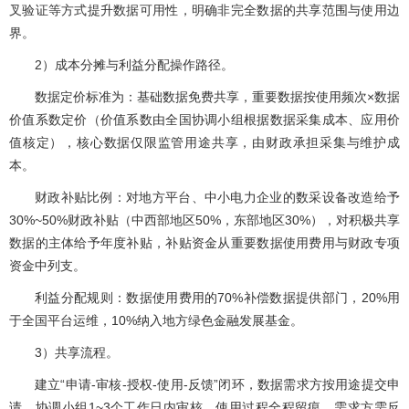
叉验证等方式提升数据可用性，明确非完全数据的共享范围与使用边
界。
2）成本分摊与利益分配操作路径。
数据定价标准为：基础数据免费共享，重要数据按使用频次×数据
价值系数定价（价值系数由全国协调小组根据数据采集成本、应用价
值核定），核心数据仅限监管用途共享，由财政承担采集与维护成
本。
财政补贴比例：对地方平台、中小电力企业的数采设备改造给予
30%~50%财政补贴（中西部地区50%，东部地区30%），对积极共享
数据的主体给予年度补贴，补贴资金从重要数据使用费用与财政专项
资金中列支。
利益分配规则：数据使用费用的70%补偿数据提供部门，20%用
于全国平台运维，10%纳入地方绿色金融发展基金。
3）共享流程。
建立“申请-审核-授权-使用-反馈”闭环，数据需求方按用途提交申
请，协调小组1~3个工作日内审核，使用过程全程留痕，需求方需反