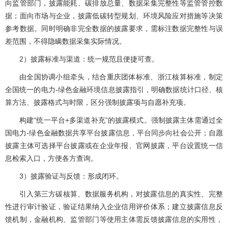
向监管部门，披露能耗、碳排放总量、数据采集完整性等监管管控数
据；面向市场与企业，披露低碳转型规划、环境风险应对措施等决策
参考数据。同时明确非完全数据的披露要求，需标注数据完整性与误
差范围，不得隐瞒数据采集实际情况。
2）披露标准与渠道：统一规范且便捷可查。
由全国协调小组牵头，结合重庆团体标准、浙江核算标准，制定
全国统一的电力-绿色金融环境信息披露指引，明确数据统计口径、核
算方法、披露格式与时限，区分强制披露项与自愿补充项。
构建“统一平台+多渠道补充”的披露模式。强制披露主体需通过全
国电力-绿色金融数据共享平台披露信息，平台同步向社会公开；自愿
披露主体可选择平台披露或在企业年报、官网披露，平台设置统一信
息检索入口，方便各方查询。
3）披露验证与反馈：形成闭环。
引入第三方碳核算、数据服务机构，对披露信息的真实性、完整
性进行审计验证，验证结果纳入企业信用评价体系；建立披露信息反
馈机制，金融机构、监管部门等使用主体需反馈披露信息的实用性，