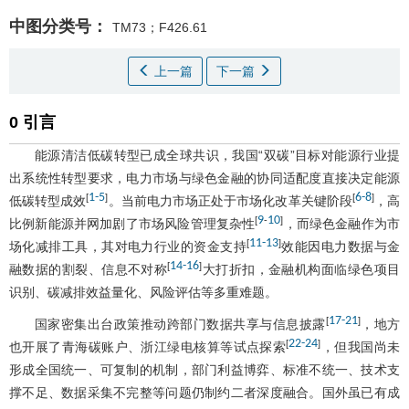
中图分类号：
TM73；F426.61
上一篇
下一篇
0 引言
能源清洁低碳转型已成全球共识，我国“双碳”目标对能源行业提
出系统性转型要求，电力市场与绿色金融的协同适配度直接决定能源
1
-
5
6
-
8
[
]
[
]
低碳转型成效
。当前电力市场正处于市场化改革关键阶段
，高
9
10
[
-
]
比例新能源并网加剧了市场风险管理复杂性
，而绿色金融作为市
11
-
13
[
]
场化减排工具，其对电力行业的资金支持
效能因电力数据与金
14
-
16
[
]
融数据的割裂、信息不对称
大打折扣，金融机构面临绿色项目
识别、碳减排效益量化、风险评估等多重难题。
17
-
21
[
]
国家密集出台政策推动跨部门数据共享与信息披露
，地方
22
-
24
[
]
也开展了青海碳账户、浙江绿电核算等试点探索
，但我国尚未
形成全国统一、可复制的机制，部门利益博弈、标准不统一、技术支
撑不足、数据采集不完整等问题仍制约二者深度融合。国外虽已有成