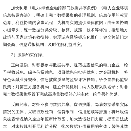
加快制定《电力-绿色金融跨部门数据共享条例》《电力企业环境
信息披露办法》，明确非完全数据采集的处理规则、信息使用的权责
边界、利益协调的议事流程，为机制实施提供法律依据；由全国协调
小组牵头，统一数据分类分级、核算、披露、技术等标准，推动地方
政策与国家政策有效衔接，实现试点经验标准化推广；健全跨部门定
期会商、信息通报机制，及时化解利益冲突。
2）激励约束保障。
正向激励。对积极参与数据共享、规范披露信息的电力企业，给
予税收减免、绿色信贷贴息、项目优先审批等优惠；对金融机构，将
绿色金融业务规模、信息披露质量与监管评级挂钩，给予差异化监管
政策；对第三方服务机构，建立评优机制，纳入政府采购名录；对非
完全数据采集场景下完成高质量数据补充的主体，给予额外奖励。
反向约束。对拒不参与数据共享、虚假披露、隐瞒数据采集实际
情况的主体，采取行政处罚、信贷限制、信用惩戒等措施；将环境信
息披露情况纳入企业年报审计范围，加大造假处罚力度，提高违法成
本；对未按规则开展利益分配、拖欠数据补偿费用的主体，暂停其数