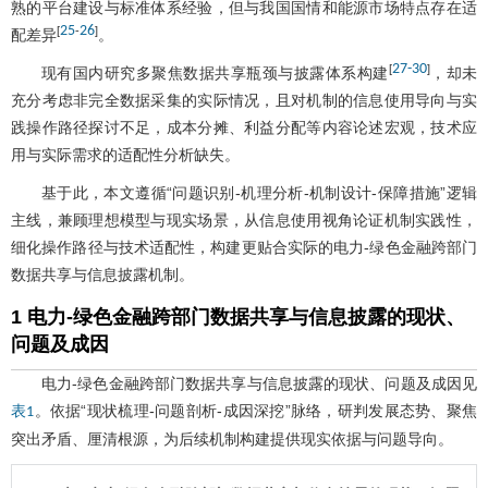
熟的平台建设与标准体系经验，但与我国国情和能源市场特点存在适
25
26
[
-
]
配差异
。
27
-
30
[
]
现有国内研究多聚焦数据共享瓶颈与披露体系构建
，却未
充分考虑非完全数据采集的实际情况，且对机制的信息使用导向与实
践操作路径探讨不足，成本分摊、利益分配等内容论述宏观，技术应
用与实际需求的适配性分析缺失。
基于此，本文遵循“问题识别-机理分析-机制设计-保障措施”逻辑
主线，兼顾理想模型与现实场景，从信息使用视角论证机制实践性，
细化操作路径与技术适配性，构建更贴合实际的电力-绿色金融跨部门
数据共享与信息披露机制。
1 电力-绿色金融跨部门数据共享与信息披露的现状、
问题及成因
电力-绿色金融跨部门数据共享与信息披露的现状、问题及成因见
。依据“现状梳理-问题剖析-成因深挖”脉络，研判发展态势、聚焦
表1
突出矛盾、厘清根源，为后续机制构建提供现实依据与问题导向。