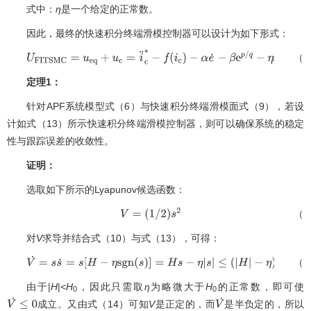
式中：
η
是一个给定的正常数。
因此，最终的快速积分终端滑模控制器可以设计为如下形式：
（1
U
F
I
T
S
M
C
=
u
e
q
+
u
c
=
i
¨
c
∗
−
f
(
i
c
)
−
α
e
˙
−
β
e
p
/
q
−
η
s
g
n
(
s
)
定理1：
针对APF系统模型式（6）与快速积分终端滑模面式（9），若设
计如式（13）所示快速积分终端滑模控制器，则可以确保系统的稳定
性与跟踪误差的收敛性。
证明：
选取如下所示的Lyapunov候选函数：
（1
V
=
(
1
/
2
)
s
2
对
V
求导并结合式（10）与式（13），可得：
（1
V
˙
=
s
s
˙
=
s
[
H
−
η
s
g
n
(
s
)
]
=
H
s
−
η
|
s
|
≤
(
|
H
|
−
η
)
|
s
|
由于|
H
|<
H
，因此只需取
η
为略微大于
H
的正常数，即可使
0
0
成立。又由式（14）可知
V
是正定的，而
是半负定的，所以
V
˙
≤
0
V
˙