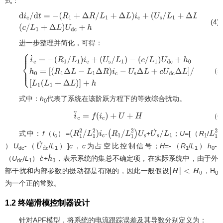
式：
(4)
d
i
c
/
d
t
=
−
(
R
1
+
Δ
R
/
L
1
+
Δ
L
)
i
c
+
(
U
s
/
L
1
+
Δ
L
)
−
(
c
/
L
1
+
Δ
L
)
U
d
c
+
h
进一步整理并简化，可得：
（5
{
i
˙
c
=
−
(
R
1
/
L
1
)
i
c
+
(
U
s
/
L
1
)
−
(
c
/
L
1
)
U
d
c
+
h
0
h
0
=
[
(
R
1
Δ
L
−
L
1
Δ
R
)
i
c
−
U
s
Δ
L
+
c
U
d
c
Δ
L
]
/
[
L
1
(
L
1
+
Δ
L
)
]
+
h
式中：
h
代表了系统在该阶跃方程下的等效综合扰动。
0
（6
i
¨
c
=
f
(
i
c
)
+
U
+
H
式中：
f
（
i
）=
-
+
；
U
=[（
R
/
(
R
1
2
/
L
1
2
)
i
c
(
R
1
/
L
1
2
)
U
s
U
˙
s
/
L
1
c
1
）
U
-（
/
L
）]
c
，
c
为占空比控制信号；
H
=-（
R
/
L
）
h
-
U
˙
d
c
dc
1
1
1
0
（
U
/
L
）
+
，表示系统的集总不确定项，在实际系统中，由于外
c
˙
h
˙
0
dc
1
部干扰和内部参数的摄动都是有限的，因此一般假设
，H
|
H
|
0
为一个正的常数。
<
H
0
1.2 终端滑模控制器设计
针对APF模型，将系统的电流跟踪误差及其导数分别定义为：