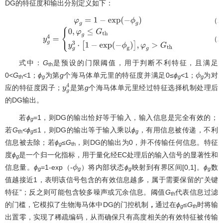
DG的特征度和输出分别定义如下：
（2
φ
g
=
1
−
e
x
p
(
−
ϕ
g
)
（2
y
g
4
=
{
0
,
φ
g
≤
G
t
h
y
g
3
⋅
[
1
−
e
x
p
(
−
ϕ
g
)
]
,
φ
g
>
G
t
h
式中：
G
是预设的门限阈值，用于判断不利特征，且满足
th
0<
G
<1；
ϕ
为第
g
个海马体单元里的特征度并满足0≤
ϕ
<
1；
为对
ϕ
th
g
g
g
应的特征度因子；
是第
g
个海马体单元里经过特征选择机制处理后
y
g
4
的DG输出。
若
ϕ
=1，则DG的输出恰好等于输入，输入信息是完全有效的；
g
若
G
<ϕ
≤1，则DG的输出等于输入乘以
ϕ
，有用信息被传递，不利
th
g
g
信息被去除；若
ϕ
≤
G
，则DG的输出为0，并不传输任何信息。特征
g
th
度
ϕ
是一个归一化指标，用于量化经EC处理后的输入信号的显著性和
g
信息量。
ϕ
=1-exp（-
）将内部状态
ϕ
映射到有界区间[0,1]。
ϕ
数
ϕ
g
g
g
g
值越接近1，表明该信号包含的有效信息越多，属于需要保留的“关键
特征”；反之则可能包含较多噪声或冗余信息。阈值
G
代表信息过滤
th
的门槛，它模拟了生物海马体中DG的门控机制
，
通过在
ϕ
≤
G
时将输
g
th
出置零，实现了稀疏编码，从而确保只有高度相关的有效特征被传输