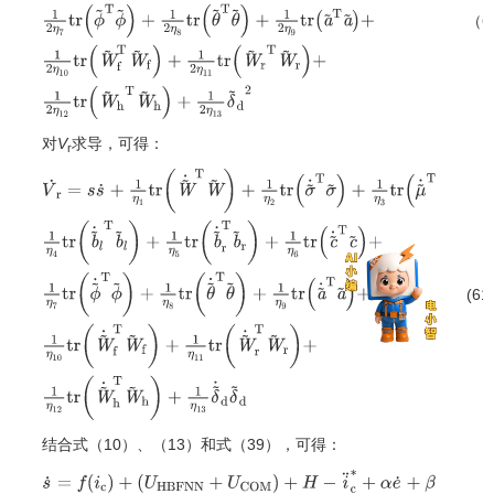
（6
V
r
=
1
2
s
2
+
1
2
η
1
t
r
(
W
~
T
W
~
)
+
1
2
η
2
t
r
(
σ
~
T
σ
~
)
+
1
2
η
3
t
r
(
μ
~
T
μ
~
)
+
1
对
V
求导，可得：
r
(61
V
˙
r
=
s
s
˙
+
1
η
1
t
r
(
W
~
˙
T
W
~
)
+
1
η
2
t
r
(
σ
~
˙
T
σ
~
)
+
1
η
3
t
r
(
μ
~
˙
T
μ
~
)
+
1
η
4
结合式（10）、（13）和式（39），可得：