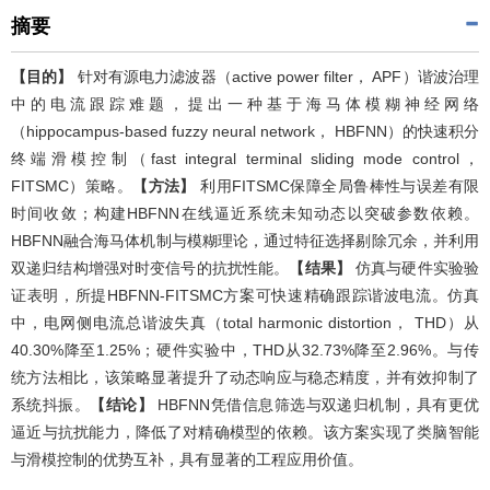
摘要
【目的】
针对有源电力滤波器（active power filter， APF）谐波治理
中的电流跟踪难题，提出一种基于海马体模糊神经网络
（hippocampus-based fuzzy neural network， HBFNN）的快速积分
终端滑模控制（fast integral terminal sliding mode control，
FITSMC）策略。
【方法】
利用FITSMC保障全局鲁棒性与误差有限
时间收敛；构建HBFNN在线逼近系统未知动态以突破参数依赖。
HBFNN融合海马体机制与模糊理论，通过特征选择剔除冗余，并利用
双递归结构增强对时变信号的抗扰性能。
【结果】
仿真与硬件实验验
证表明，所提HBFNN-FITSMC方案可快速精确跟踪谐波电流。仿真
中，电网侧电流总谐波失真（total harmonic distortion， THD）从
40.30%降至1.25%；硬件实验中，THD从32.73%降至2.96%。与传
统方法相比，该策略显著提升了动态响应与稳态精度，并有效抑制了
系统抖振。
【结论】
HBFNN凭借信息筛选与双递归机制，具有更优
逼近与抗扰能力，降低了对精确模型的依赖。该方案实现了类脑智能
与滑模控制的优势互补，具有显著的工程应用价值。