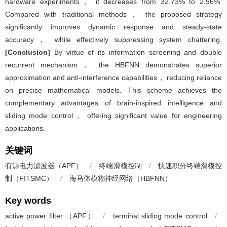
hardware experiments， it decreases from 32.73% to 2.96%.
Compared with traditional methods， the proposed strategy
significantly improves dynamic response and steady-state
accuracy， while effectively suppressing system chattering.
[Conclusion]
By virtue of its information screening and double
recurrent mechanism， the HBFNN demonstrates superior
approximation and anti-interference capabilities， reducing reliance
on precise mathematical models. This scheme achieves the
complementary advantages of brain-inspired intelligence and
sliding mode control， offering significant value for engineering
applications.
关键词
有源电力滤波器（APF）
/
终端滑模控制
/
快速积分终端滑模控
制（FITSMC）
/
海马体模糊神经网络（HBFNN）
Key words
active power filter （APF）
/
terminal sliding mode control
/