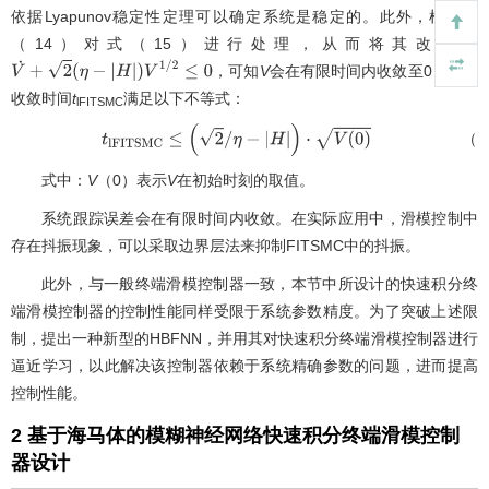
依据Lyapunov稳定性定理可以确定系统是稳定的。此外，根据式
（14）对式（15）进行处理，从而将其改写为
，可知
V
会在有限时间内收敛至0，并且
V
˙
+
2
(
η
−
|
H
|
)
V
1
/
2
≤
0
收敛时间
t
满足以下不等式：
lFITSMC
（1
t
l
F
I
T
S
M
C
≤
(
2
/
η
−
|
H
|
)
⋅
V
(
0
)
式中：
V
（0）表示
V
在初始时刻的取值。
系统跟踪误差会在有限时间内收敛。在实际应用中，滑模控制中
存在抖振现象，可以采取边界层法来抑制FITSMC中的抖振。
此外，与一般终端滑模控制器一致，本节中所设计的快速积分终
端滑模控制器的控制性能同样受限于系统参数精度。为了突破上述限
制，提出一种新型的HBFNN，并用其对快速积分终端滑模控制器进行
逼近学习，以此解决该控制器依赖于系统精确参数的问题，进而提高
控制性能。
2 基于海马体的模糊神经网络快速积分终端滑模控制
器设计