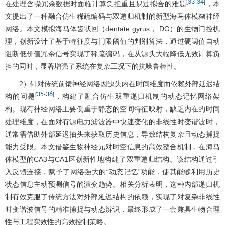
33
34
[
-
]
在处理含噪冗余数据时面临计算负担重且易过拟合的难题
，本
文提出了一种融合仿生稀疏编码与双递归机制的新型海马体模糊神经
网络。本文模拟海马体齿状回（dentate gyrus， DG）的生物门控机
理，创新设计了基于特征度与门限阈值的判别算法，通过硬阈值自动
阻断低价值冗余信号实现了稀疏编码，在从源头大幅降低无效计算负
担的同时，显著增强了系统在复杂工况下的抗噪鲁棒性。
2）针对传统前馈神经网络因缺失内在时间维度而依赖外部延迟结
35
36
[
-
]
构的问题
，构建了融合仿生双重递归机制的动态记忆网络架
构。现有神经网络主要侧重于静态的空间特征映射，缺乏内在的时间
处理维度，在面对有源电力滤波器中快速变化的非线性时变谐波时，
通常需借助外部延迟抽头来获取历史信息，导致结构复杂且动态捕捉
能力受限。本文借鉴生物神经元对时空信息的高效整合机制，在海马
体模型的CA3与CA1区创新性地构建了双重递归结构。该结构通过引
入反馈连接，赋予了网络强大的“动态记忆”功能，使其能够利用历史
状态信息主动预测信号的演变趋势。相关分析表明，这种内部递归机
制有效克服了传统方法对外部延迟结构的依赖，实现了对复杂非线性
时变谐波信号的精准捕捉与动态辨识，最终形成了一套兼具生物合理
性与工程实效性的高效控制策略。