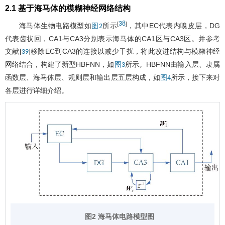
2.1 基于海马体的模糊神经网络结构
38
[
]
海马体生物电路模型如
所示
，其中EC代表内嗅皮层，DG
图2
代表齿状回，CA1与CA3分别表示海马体的CA1区与CA3区。并参考
文献[
]移除EC到CA3的连接以减少干扰，将此改进结构与模糊神经
39
网络结合，构建了新型HBFNN，如
所示。HBFNN由输入层、隶属
图3
函数层、海马体层、规则层和输出层五层构成，如
所示，接下来对
图4
各层进行详细介绍。
图2 海马体电路模型图