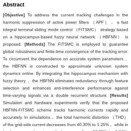
Abstract
[Objective]
To address the current tracking challenges in the
harmonic suppression of active power filters （APF）， a fast
integral terminal sliding mode control （FITSMC） strategy based
on a hippocampus-based fuzzy neural network （HBFNN） is
proposed.
[Methods]
The FITSMC is employed to guarantee
global robustness and finite-time convergence of the tracking error.
To circumvent the dependence on accurate system parameters，
the HBFNN is constructed to approximate unknown system
dynamics online. By integrating the hippocampus mechanism with
fuzzy theory， the HBFNN eliminates redundancy through feature
selection and enhances anti-interference performance against
time-varying signals via a double recurrent structure.
[Results]
Simulation and hardware experiments verify that the proposed
HBFNN-FITSMC scheme tracks harmonic currents rapidly and
accurately. In simulations， the total harmonic distortion （THD）
of the grid-side current decreases from 40.30% to 1.25%， while in