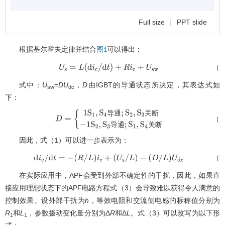
Full size
|
PPT slide
根据基尔霍夫定律并结合
可以得出：
图1
（1
U
s
=
L
(
d
i
c
/
d
t
)
+
R
i
c
+
U
s
w
式中：
U
=
DU
，
D
由IGBT的导通状态所决定，其表达式如
sw
dc
下：
导
通
关
断
（2
D
=
{
1
S
1
,
S
4
导
通
;
S
2
,
S
3
关
断
导
通
关
断
−
1
S
2
,
S
3
导
通
;
S
1
,
S
4
关
断
因此，式（1）可以进一步表示为：
（3
d
i
c
/
d
t
=
−
(
R
/
L
)
i
c
+
(
U
s
/
L
)
−
(
D
/
L
)
U
d
c
在实际应用中，APF会受到外部不确定性的干扰，因此，如果直
接应用理想状态下的APF电路方程式（3）会导致难以获得令人满意的
控制效果。设外部干扰为
h
，等效电阻和交流侧电感的标称值分别为
R
和
L
，参数摄动变化量分别为Δ
R
和Δ
L
。式（3）可以改写为以下形
1
1