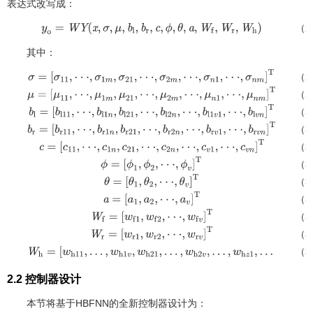
表达式改写成：
（2
y
o
=
W
Y
(
x
,
σ
,
μ
,
b
l
,
b
r
,
c
,
ϕ
,
θ
,
a
,
W
f
,
W
r
,
W
h
)
其中：
（2
σ
=
[
σ
11
,
⋅
⋅
⋅
,
σ
1
m
,
σ
21
,
⋅
⋅
⋅
,
σ
2
m
,
⋅
⋅
⋅
,
σ
n
1
,
⋅
⋅
⋅
,
σ
n
m
]
T
（2
μ
=
[
μ
11
,
⋅
⋅
⋅
,
μ
1
m
,
μ
21
,
⋅
⋅
⋅
,
μ
2
m
,
⋅
⋅
⋅
,
μ
n
1
,
⋅
⋅
⋅
,
μ
n
m
]
T
（3
b
l
=
[
b
l
11
,
⋅
⋅
⋅
,
b
l
1
n
,
b
l
21
,
⋅
⋅
⋅
,
b
l
2
n
,
⋅
⋅
⋅
,
b
l
1
v
1
,
⋅
⋅
⋅
,
b
l
v
n
]
T
（3
b
r
=
[
b
r
11
,
⋅
⋅
⋅
,
b
r
1
n
,
b
r
21
,
⋅
⋅
⋅
,
b
r
2
n
,
⋅
⋅
⋅
,
b
r
v
1
,
⋅
⋅
⋅
,
b
r
v
n
]
T
（3
c
=
[
c
11
,
⋅
⋅
⋅
,
c
1
n
,
c
21
,
⋅
⋅
⋅
,
c
2
n
,
⋅
⋅
⋅
,
c
v
1
,
⋅
⋅
⋅
,
c
v
n
]
T
（3
ϕ
=
[
ϕ
1
,
ϕ
2
,
⋅
⋅
⋅
,
ϕ
v
]
T
（3
θ
=
[
θ
1
,
θ
2
,
⋅
⋅
⋅
,
θ
v
]
T
（3
a
=
[
a
1
,
a
2
,
⋅
⋅
⋅
,
a
v
]
T
（3
W
f
=
[
w
f
1
,
w
f
2
,
⋅
⋅
⋅
,
w
f
v
]
T
（3
W
r
=
[
w
r
1
,
w
r
2
,
⋅
⋅
⋅
,
w
r
v
]
T
（3
W
h
=
[
w
h
11
,
…
,
w
h
1
v
,
w
h
21
,
…
,
w
h
2
v
,
…
,
w
h
z
1
,
…
,
w
h
z
v
]
T
2.2 控制器设计
本节将基于HBFNN的全新控制器设计为：