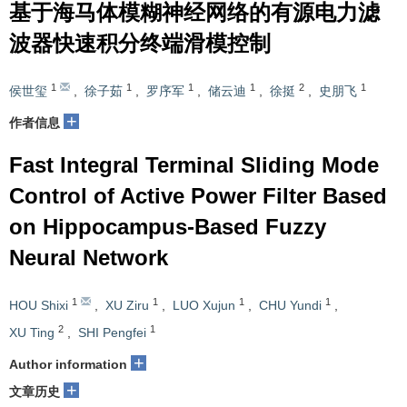
基于海马体模糊神经网络的有源电力滤
波器快速积分终端滑模控制
1
1
1
1
2
1
侯世玺
,
徐子茹
,
罗序军
,
储云迪
,
徐挺
,
史朋飞
+
作者信息
Fast Integral Terminal Sliding Mode
Control of Active Power Filter Based
on Hippocampus-Based Fuzzy
Neural Network
1
1
1
1
HOU Shixi
,
XU Ziru
,
LUO Xujun
,
CHU Yundi
,
2
1
XU Ting
,
SHI Pengfei
+
Author information
+
文章历史