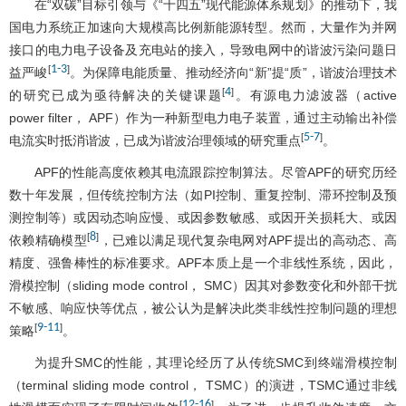
在“双碳”目标引领与《“十四五”现代能源体系规划》的推动下，我
国电力系统正加速向大规模高比例新能源转型。然而，大量作为并网
接口的电力电子设备及充电站的接入，导致电网中的谐波污染问题日
1
-
3
[
]
益严峻
。为保障电能质量、推动经济向“新”提“质”，谐波治理技术
4
[
]
的研究已成为亟待解决的关键课题
。有源电力滤波器（active
power filter， APF）作为一种新型电力电子装置，通过主动输出补偿
5
-
7
[
]
电流实时抵消谐波，已成为谐波治理领域的研究重点
。
APF的性能高度依赖其电流跟踪控制算法。尽管APF的研究历经
数十年发展，但传统控制方法（如PI控制、重复控制、滞环控制及预
测控制等）或因动态响应慢、或因参数敏感、或因开关损耗大、或因
8
[
]
依赖精确模型
，已难以满足现代复杂电网对APF提出的高动态、高
精度、强鲁棒性的标准要求。APF本质上是一个非线性系统，因此，
滑模控制（sliding mode control， SMC）因其对参数变化和外部干扰
不敏感、响应快等优点，被公认为是解决此类非线性控制问题的理想
9
-
11
[
]
策略
。
为提升SMC的性能，其理论经历了从传统SMC到终端滑模控制
（terminal sliding mode control， TSMC）的演进，TSMC通过非线
12
-
16
[
]