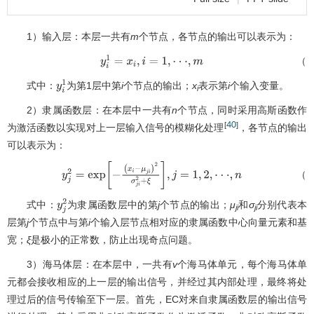
1）输入层：本层一共有
m
个节点，各节点的输出可以表示为：
（1
y
i
1
=
x
i
,
i
=
1
,
⋅
⋅
⋅
,
m
式中：
为第1层中第
i
个节点的输出；
x
表示第
i
个输入变量。
y
i
1
i
2）隶属函数层：在本层中一共有
n
个节点，同时采用高斯函数作
40
[
]
为激活函数以实现对上一层输入信号的模糊化处理
，各节点的输出
可以表示为：
（1
y
j
2
=
e
x
p
[
−
(
x
i
−
μ
j
i
)
2
σ
j
i
2
+
ξ
]
,
j
=
1
,
2
,
⋅
⋅
⋅
,
n
式中：
为隶属函数层中的第
j
个节点的输出；
μ
和
σ
分别代表本
y
j
2
ji
ji
层第
j
个节点中与第
i
个输入层节点相对应的隶属函数中心向量元素和基
宽；
ξ
是极小的正常数，防止出现奇点问题。
3）海马体层：在本层中，一共有
v
个海马体单元，每个海马体单
元都会接收相应的上一层的输出信号，并经过其内部处理，最终将处
理过后的信号传输至下一层。首先，EC对来自隶属函数层的输出信号