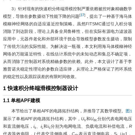
3）针对现有的快速积分终端滑模控制严重依赖被控对象精确数学
37
[
]
模型，导致在参数摄动下性能下降的问题
，提出了一种基于海马体
模糊神经网络的自适应逼近控制策略。虽然FITSMC通过引入积分项
消除了到达阶段，理论上具备全局鲁棒性，但在实际有源电力滤波器
应用中，元器件老化和外部环境干扰会导致模型参数发生摄动，限制
了传统方法的实际性能。为解决这一瓶颈，本文利用海马体模糊神经
网络的万能逼近特性，在线估计系统中的未知动态和集总不确定项，
从而消除了控制器对系统精确参数的依赖。此外，本文设计了基于李
雅普诺夫稳定性理论的参数自适应律，从理论上严格保证了闭环系统
的稳定性以及跟踪误差的有限时间收敛。
1 快速积分终端滑模控制器设计
1.1 单相APF建模
本节给出了单相APF的电路拓扑结构，并推导了其数学模型。
图1
展示了单相APF的电路拓扑结构，其中，
U
和
U
分别代表电网电压
s
dc
和直流侧电压，
i
、
i
和
i
分别为电网电流、负载电流和补偿电流，
R
s
L
c
代表等效电阻，
L
代表交流侧电感，
C
表示直流侧电容，S
（
i
=1，
dc
i