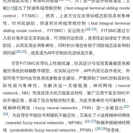
性滑模面实现了有限时间收敛
。为了进一步提升收敛速度，文
献[
]提出了快速终端滑模控制（fast integral terminal sliding mode
17
control， FTSMC）。然而，上述方法仅在滑动模态阶段具有鲁棒
性。针对此缺陷，快速积分终端滑模控制（fast integral terminal
18
19
[
-
]
sliding mode control， FITSMC）应运而生
。FITSMC通过引
入积分项并设定其初始值，可消除到达阶段，使系统起始便处于滑动
阶段，从而实现全局鲁棒性，同时积分项也有助于消除稳态误差和削
20
21
[
-
]
弱抖振
，使其成为APF控制的先进候选方案。
尽管FITSMC在理论上性能优越，但其设计与实现普遍极度依赖
被控系统的精确数学模型。在实际运行中，APF内部元器件老化、外
部环境干扰均会导致系统参数发生摄动，严重限制了SMC控制器的实
际性能与鲁棒性。为解决这一关键瓶颈，神经网络（neural
network，NN）凭借其强大的万能逼近特性，被广泛用于逼近SMC中
的不确定项，形成了混合智能控制方案。为提升鲁棒性与可解释性，
22
-
[
模糊神经网络（fuzzy neural networks，FNN）进一步被提出
24
]
。为处理非平稳信号和随机不确定性，又催生了小波模糊神经网络
25
-
27
[
]
（wavelet fuzzy neural networks，WFNN）
和概率模糊神经网
28
29
[
-
]
络（probabilistic fuzzy neural networks，PFNN）
等变体。