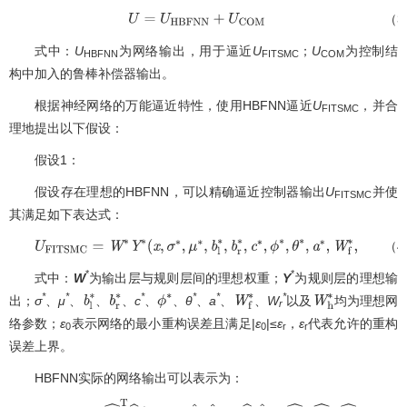
（3
U
=
U
H
B
F
N
N
+
U
C
O
M
式中：
U
为网络输出，用于逼近
U
；
U
为控制结
HBFNN
FITSMC
COM
构中加入的鲁棒补偿器输出。
根据神经网络的万能逼近特性，使用HBFNN逼近
U
，并合
FITSMC
理地提出以下假设：
假设1：
假设存在理想的HBFNN，可以精确逼近控制器输出
U
并使
FITSMC
其满足如下表达式：
（4
U
F
I
T
S
M
C
=
W
∗
Y
∗
(
x
,
σ
∗
,
μ
∗
,
b
l
∗
,
b
r
∗
,
c
∗
,
ϕ
∗
,
θ
∗
,
a
∗
,
W
f
∗
,
W
*
*
式中：
W
为输出层与规则层间的理想权重；
Y
为规则层的理想输
*
*
*
*
*
*
出；
σ
、
μ
、
、
、
c
、
、
θ
、
a
、
、
W
以及
均为理想网
b
l
∗
b
r
∗
ϕ
∗
W
f
∗
W
h
∗
r
络参数；
ε
表示网络的最小重构误差且满足|
ε
|≤
ε
，
ε
代表允许的重构
0
0
r
r
误差上界。
HBFNN实际的网络输出可以表示为：