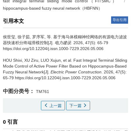
fast integral terminal sliding mode control（FITSMC）
/
hippocampus-based fuzzy neural network（HBFNN）
导出引用
引用本文
侯世玺
,
徐子茹
,
罗序军
,
等
.
基于海马体模糊神经网络的有源电力滤波
器快速积分终端滑模控制[J].
电力建设
. 2026, 47(5): 65-79
https://doi.org/10.12204/j.issn.1000-7229.2026.05.006
HOU Shixi
,
XU Ziru
,
LUO Xujun
,
et al
.
Fast Integral Terminal Sliding
Mode Control of Active Power Filter Based on Hippocampus-Based
Fuzzy Neural Network[J].
Electric Power Construction
. 2026, 47(5):
65-79 https://doi.org/10.12204/j.issn.1000-7229.2026.05.006
中图分类号：
TM761
上一篇
下一篇
0 引言