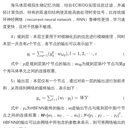
海马体层模拟生物记忆功能，结合EC和DG实现信息过滤，并减
轻计算负担。特有的双递归结构使其能高效处理时变信号，比传统循
环神经网络（recurrent neural network， RNN）鲁棒性更强，学习速
度更快，且对干扰极不敏感。
4）规则层：本层主要用于对模糊化后的信息进行模糊推理，同时
本层一共含有
z
个节点，各节点的输出可以表示如下：
（2
y
l
=
∑
g
=
1
v
(
y
g
6
⋅
w
h
l
g
)
,
l
=
1
,
2
,
⋅
⋅
⋅
,
z
式中：
y
是规则层第
l
个节点的输出；
w
为规则层第
l
个节点与第
g
l
h
lg
个海马体单元之间的连接权重。
5）输出层：本层仅有一个节点，通过对前一层的输出进行加权求
和，从而得到网络的最终输出，表示如下：
（2
y
o
=
∑
l
=
1
z
(
w
l
⋅
y
l
)
=
W
Y
式中：
y
为HBFNN最终的输出；
w
是输出节点与规则层中第
l
个节
o
l
T
点之间的连接权重；
W
=[
w
，
w
，∙∙∙，
w
]；
Y
=[
y
，
y
，∙∙∙，
y
]
。
1
2
z
1
2
z
HBFNN的输出可以由网络中所包含的参数来表示，则可将网络输出的