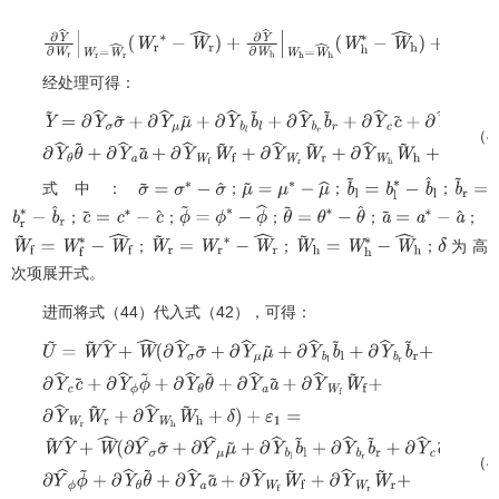
经处理可得：
（4
Y
~
=
∂
Y
^
σ
σ
~
+
∂
Y
^
μ
μ
~
+
∂
Y
^
b
l
b
~
l
+
∂
Y
^
b
r
b
~
r
+
∂
Y
^
c
c
~
+
∂
Y
^
ϕ
ϕ
~
+
∂
式中：
；
；
；
σ
~
=
σ
∗
−
σ
^
μ
~
=
μ
∗
−
μ
^
b
~
l
=
b
l
∗
−
b
^
l
b
；
；
；
；
；
b
r
∗
−
b
^
r
c
~
=
c
∗
−
c
^
ϕ
~
=
ϕ
∗
−
ϕ
^
θ
~
=
θ
∗
−
θ
^
a
~
=
a
∗
−
a
^
；
；
；
为高
W
~
f
=
W
f
∗
−
W
^
f
W
~
r
=
W
r
∗
−
W
^
r
W
~
h
=
W
h
∗
−
W
^
h
δ
次项展开式。
进而将式（44）代入式（42），可得：
（4
U
~
=
W
~
Y
^
+
W
^
(
∂
Y
^
σ
σ
~
+
∂
Y
^
μ
μ
~
+
∂
Y
^
b
l
b
~
l
+
∂
Y
^
b
r
b
~
r
+
∂
Y
^
c
c
~