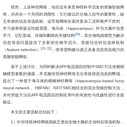
然而，上述神经网络，包括近年来受神经科学启发的类脑智能网
络，仍存在一个共同的局限性：它们难以区分输入信号的重要性，缺
乏有效的信息筛选机制。这导致网络在面对复杂工况和噪声干扰时，
学习效率和逼近性能受限。海马体（hippocampus）作为大脑中负责
30
[
]
学习、记忆形成、存储和删除的关键结构
，其生物电路模型为解决
信息筛选问题提供了全新的生物学启示。若能结合特征选择机制
31
32
[
-
]
（feature selection）
，便有望构建出真正具备信息筛选能力的
类脑智能网络。
基于上述讨论，为同时解决APF电流跟踪控制中SMC方法依赖精
确模型参数的难题，并克服传统神经网络无法有效筛选信息的弊端，
提出了一种基于海马体的模糊神经网络（hippocampus-based fuzzy
neural network， HBFNN）与FITSMC相结合的混合智能控制方法，
并对所提方法在APF电流跟踪控制应用中的有效性与优越性进行全面
验证。
本文的主要贡献总结如下：
1）针对传统神经网络因缺乏类似生物大脑的主动特征筛选机制，