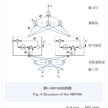
图4 HBFNN结构图
Fig. 4 Structure of the HBFNN
Full size
|
PPT slide