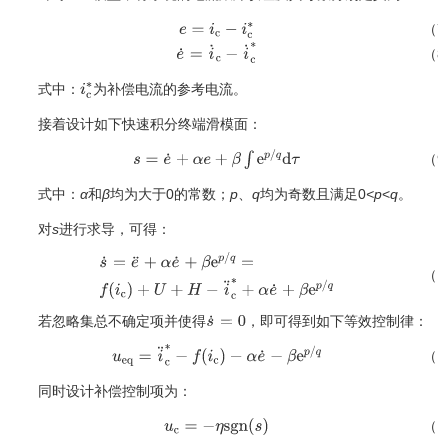
（7
e
=
i
c
−
i
c
∗
（8
e
˙
=
i
˙
c
−
i
˙
c
∗
式中：
为补偿电流的参考电流。
i
c
∗
接着设计如下快速积分终端滑模面：
（9
s
=
e
˙
+
α
e
+
β
∫
e
p
/
q
d
τ
式中：
α
和
β
均为大于0的常数；
p
、
q
均为奇数且满足0
<p
<
q
。
对
s
进行求导，可得：
（1
s
˙
=
e
¨
+
α
e
˙
+
β
e
p
/
q
=
f
(
i
c
)
+
U
+
H
−
i
¨
c
∗
+
α
e
˙
+
β
e
p
/
q
若忽略集总不确定项并使得
，即可得到如下等效控制律：
s
˙
=
0
（1
u
e
q
=
i
¨
c
∗
−
f
(
i
c
)
−
α
e
˙
−
β
e
p
/
q
同时设计补偿控制项为：
（1
u
c
=
−
η
s
g
n
(
s
)