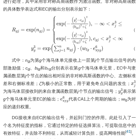
进行处理，其中采用非对称高斯函数作为激活函数。非对称高斯函数
的具体数学表达式和EC的输出分别表示如下：
（1
R
g
j
=
e
x
p
(
n
g
j
)
=
{
e
x
p
(
−
(
y
j
2
−
c
g
j
)
2
(
b
l
g
j
)
2
+
ζ
)
,
−
∞
<
x
j
3
≤
c
g
j
e
x
p
(
−
(
y
j
2
−
c
g
j
)
2
(
b
r
g
j
)
2
+
ζ
)
,
c
g
j
<
x
j
3
<
∞
（2
y
g
3
=
e
x
p
(
∑
j
=
1
n
n
g
j
)
⋅
(
w
f
g
⋅
e
x
y
g
6
)
式中：
n
为第
g
个海马体单元接收上一层第
j
个节点输出信号的内
gj
部激励值；
c
、
b
和
b
分别表示在第
g
个海马体单元里，EC中与隶
gj
l
gj
r
gj
属函数层第
j
个节点的输出相对应的非对称高斯函数的中心、左侧标准
差和右侧标准差；
ζ
为极小的正常数，用于避免奇点问题的发生；
为海马体层接收到的来自隶属函数层第
j
个节点的输出信号；
表示第
y
g
3
g
个海马体单元里EC的输出；
代表CA1上个周期的输出；
w
为对
e
x
y
g
6
f
g
应的递归权重。
DG接收来自EC的输出信号，并起到门控的作用。此处引入了一
个名为特征度的指标，它通过特定的特征选择算法，可提取信息中的
41
[
]
有效特征，并去除不利特征，从而减轻计算负担，提高网络性能
。