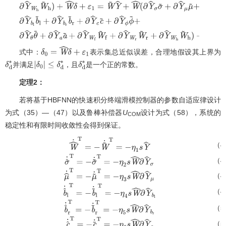
式中：
表示集总近似误差，合理地假设其上界为
δ
0
=
W
^
δ
+
ε
1
并满足
，且
是一个正的常数。
δ
d
∗
|
δ
0
|
δ
d
∗
≤
δ
d
∗
定理2：
若将基于HBFNN的快速积分终端滑模控制器的参数自适应律设计
为式（35）—（47）以及鲁棒补偿器
U
设计为式（58），系统的
COM
稳定性和有限时间收敛性会得到保证。
（4
W
^
˙
T
=
−
W
~
˙
T
=
−
η
1
s
Y
^
（4
σ
^
˙
T
=
−
σ
~
˙
T
=
−
η
2
s
W
^
∂
Y
^
σ
（4
μ
^
˙
T
=
−
μ
~
˙
T
=
−
η
3
s
W
^
∂
Y
^
μ
（4
b
^
˙
l
T
=
−
b
~
˙
l
T
=
−
η
4
s
W
^
∂
Y
^
b
l
（5
b
^
˙
r
T
=
−
b
~
˙
r
T
=
−
η
5
s
W
^
∂
Y
^
b
r
（5