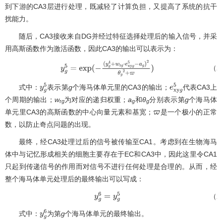
到下游的CA3层进行处理，既减轻了计算负担，又提高了系统的抗干
扰能力。
随后，CA3接收来自DG并经过特征选择处理后的输入信号，并采
用高斯函数作为激活函数，因此CA3的输出可以表示为：
（2
y
g
5
=
e
x
p
(
−
(
y
g
4
+
w
r
g
⋅
e
x
y
g
5
−
a
g
)
2
θ
g
2
+
ϖ
)
式中：
表示第
g
个海马体单元里的CA3的输出；
代表CA3上
y
g
5
e
x
y
g
5
个周期的输出；
w
为对应的递归权重；
a
和
θ
分别表示第
g
个海马体
r
g
g
g
单元里CA3的高斯函数的中心向量元素和基宽；
是一个极小的正常
ϖ
数，以防止奇点问题的出现。
最终，经CA3处理过后的信号被传输至CA1。考虑到在生物海马
体中与记忆形成相关的细胞主要存在于EC和CA3中，因此这里令CA1
只起到传递信号的作用而对信号不进行任何处理是合理的。从而，经
整个海马体单元处理后的最终输出可以写成：
（2
y
g
6
=
y
g
5
式中：
为第
g
个海马体单元的最终输出。
y
g
6