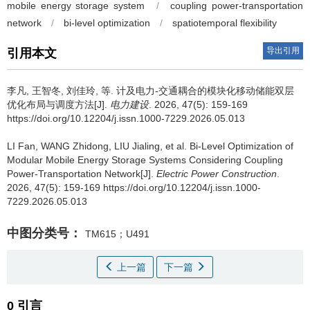
mobile energy storage system
/
coupling power-transportation
network
/
bi-level optimization
/
spatiotemporal flexibility
导出引用
引用本文
李凡
,
王智冬
,
刘佳玲
,
等
.
计及电力-交通耦合的模块化移动储能双层
优化布局与调度方法[J].
电力建设
. 2026, 47(5): 159-169
https://doi.org/10.12204/j.issn.1000-7229.2026.05.013
LI Fan
,
WANG Zhidong
,
LIU Jialing
,
et al
.
Bi-Level Optimization of
Modular Mobile Energy Storage Systems Considering Coupling
Power-Transportation Network[J].
Electric Power Construction
.
2026, 47(5): 159-169 https://doi.org/10.12204/j.issn.1000-
7229.2026.05.013
中图分类号：
TM615；U491
上一篇
下一篇
0 引言