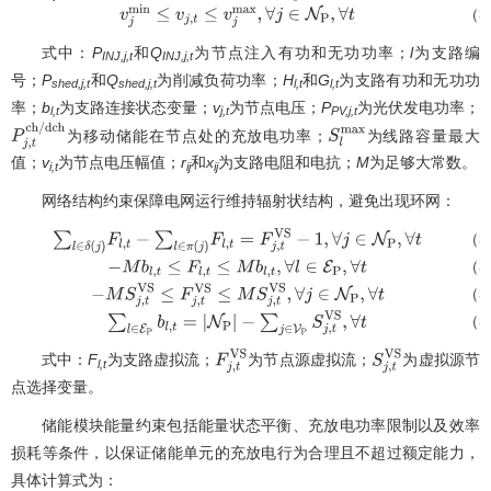
(
i
,
j
)
∈
E
P
,
∀
t
（3
v
j
m
i
n
≤
v
j
,
t
≤
v
j
m
a
x
,
∀
j
∈
N
P
,
∀
t
式中：
P
和
Q
为节点注入有功和无功功率；
l
为支路编
INJ,j,t
INJ,j,t
号；
P
和
Q
为削减负荷功率；
H
和
G
为支路有功和无功功
shed,j,t
shed,j,t
l,t
l,t
率；
b
为支路连接状态变量；
v
为节点电压；
P
为光伏发电功率；
l,t
j,t
PV,j,t
为移动储能在节点处的充放电功率；
为线路容量最大
P
j
,
t
c
h
/
d
c
h
S
l
m
a
x
值；
v
为节点电压幅值；
r
和
x
为支路电阻和电抗；
M
为足够大常数。
i,t
ij
ij
网络结构约束保障电网运行维持辐射状结构，避免出现环网：
（3
∑
l
∈
δ
(
j
)
F
l
,
t
−
∑
l
∈
π
(
j
)
F
l
,
t
=
F
j
,
t
V
S
−
1
,
∀
j
∈
N
P
,
∀
t
（3
−
M
b
l
,
t
≤
F
l
,
t
≤
M
b
l
,
t
,
∀
l
∈
E
P
,
∀
t
（3
−
M
S
j
,
t
V
S
≤
F
j
,
t
V
S
≤
M
S
j
,
t
V
S
,
∀
j
∈
N
P
,
∀
t
（3
∑
l
∈
E
P
b
l
,
t
=
|
N
P
|
−
∑
j
∈
V
P
S
j
,
t
V
S
,
∀
t
式中：
F
为支路虚拟流；
为节点源虚拟流；
为虚拟源节
F
j
,
t
V
S
S
j
,
t
V
S
l,t
点选择变量。
储能模块能量约束包括能量状态平衡、充放电功率限制以及效率
损耗等条件，以保证储能单元的充放电行为合理且不超过额定能力，
具体计算式为：