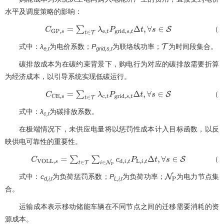
水平及调度策略的影响：
（2
C
G
P
,
s
=
∑
t
∈
T
λ
e
,
t
P
g
r
i
d
,
s
,
t
Δ
t
,
∀
s
∈
S
式中：
λ
为电价系数；
P
为联络线功率；
为时间段集合。
T
e,t
grid,s,t
碳排放成本为在碳约束背景下，购电行为对应的碳排放需要折算
为经济成本，以引导系统实现低碳运行。
（2
C
C
E
,
s
=
∑
t
∈
T
λ
c
,
t
P
g
r
i
d
,
s
,
t
Δ
t
,
∀
s
∈
S
式中：
λ
为碳排放系数。
c,t
在极端情况下，未供应电量将以惩罚性成本计入目标函数，以反
映供电可靠性的重要性。
（2
C
V
O
L
L
,
s
=
∑
t
∈
T
∑
i
∈
N
P
c
d
,
i
,
t
P
L
,
i
,
t
Δ
t
,
∀
s
∈
S
式中：
c
为负荷惩罚系数；
P
为负荷功率；
为电力节点集
N
P
d,i,t
L,i,t
合。
运输成本表示移动储能车辆在不同节点之间的迁移需要消耗的资
源成本。