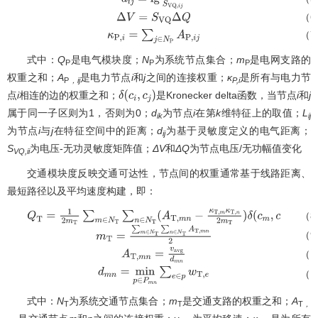
d
i
j
=
l
g
S
V
Q
,
j
j
S
V
Q
,
i
j
（6
Δ
V
=
S
V
Q
Δ
Q
（7
κ
P
,
i
=
∑
j
∈
N
P
A
P
,
i
j
式中：
Q
是电气模块度；
N
为系统节点集合；
m
是电网支路的
P
P
P
权重之和；
A
是电力节点
i
和
j
之间的连接权重；
κ
是所有与电力节
P
，ij
P,i
点
i
相连的边的权重之和；
是Kronecker delta函数，当节点
i
和
j
δ
(
c
i
,
c
j
)
属于同一子区则为1，否则为0；
d
为节点
i
在第
k
维特征上的取值；
L
ik
ij
为节点
i
与
j
在特征空间中的距离；
d
为基于灵敏度定义的电气距离；
ij
S
为电压-无功灵敏度矩阵值；
ΔV
和
ΔQ
为节点电压/无功幅值变化
VQ,ii
交通模块度反映交通可达性，节点间的权重通常基于线路距离、
最短路径以及平均速度构建，即：
（8
Q
T
=
1
2
m
T
∑
m
∈
N
T
∑
n
∈
N
T
(
A
T
,
m
n
−
κ
T
,
m
κ
T
,
n
2
m
T
)
δ
(
c
m
,
c
n
)
（9
m
T
=
∑
m
∈
N
T
∑
n
∈
N
T
A
T
,
m
n
2
（1
A
T
,
m
n
=
v
a
v
g
d
m
n
（1
d
m
n
=
m
i
n
p
∈
P
m
n
∑
e
∈
p
w
T
,
e
式中：
N
为系统交通节点集合；
m
是交通支路的权重之和；
A
T
T
T
，