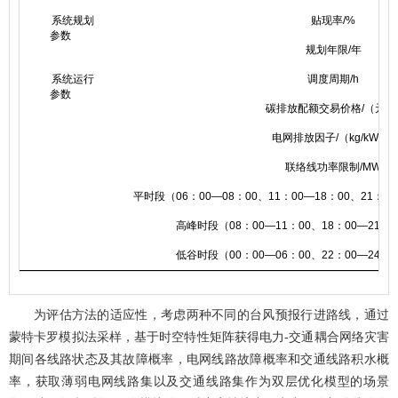
系统规划
贴现率/%
参数
规划年限/年
系统运行
调度周期/h
参数
碳排放配额交易价格/（元/t
电网排放因子/（kg/kWh）
联络线功率限制/MW
平时段（06：00—08：00、11：00—18：00、21：00
高峰时段（08：00—11：00、18：00—21：
低谷时段（00：00—06：00、22：00—24：
为评估方法的适应性，考虑两种不同的台风预报行进路线，通过
蒙特卡罗模拟法采样，基于时空特性矩阵获得电力-交通耦合网络灾害
期间各线路状态及其故障概率，电网线路故障概率和交通线路积水概
率，获取薄弱电网线路集以及交通线路集作为双层优化模型的场景