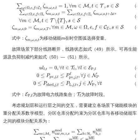
（4
∑
ω
∈
Ω
,
e
,
f
∈
C
I
ζ
m
,
ω
,
s
,
t
=
1
,
∀
m
∈
M
,
t
∈
T
,
s
∈
S
（4
∑
ω
∈
Ω
,
e
,
f
∈
Π
e
ζ
m
,
ω
,
s
,
t
=
∑
ω
∈
Ω
,
e
,
f
∈
Ξ
e
ζ
m
,
ω
,
s
,
t
+
Δ
t
,
∀
m
∈
（4
ζ
m
,
ω
,
s
,
0
=
ζ
m
,
ω
,
s
,
T
,
∀
m
∈
M
,
ω
∈
Ω
,
e
,
f
∈
C
I
,
s
∈
S
式中：
为移动储能
m
在时空图弧选择变量。
ζ
m
,
ω
,
s
,
t
故障场景下部分线路断开，线路状态如式（49）所示。可再生能
源及负荷削减约束如式（50）—（51）所示。
（4
u
l
l
,
t
=
0
,
∀
t
∈
T
f
,
∀
l
∈
E
P
,
f
（5
0
≤
P
p
v
,
j
,
t
≤
P
p
v
,
j
,
t
f
,
∀
j
∈
N
P
（5
0
≤
P
s
h
e
d
,
j
,
t
≤
P
L
,
j
,
t
,
j
∈
N
P
,
∀
t
式中：
为故障电力线路集合；
为故障时段。
E
P
,
f
T
f
考虑规划层和运行层之间的交互，需要建立各场景下储能模块的
重分配关系数学模型。分区仓库分配约束为分区仓库与各移动储能车
之间的模块分配关系为：
（5
∑
m
∈
M
z
n
c
a
r
,
m
,
z
,
s
m
o
d
=
∑
h
∈
H
z
n
h
,
z
M
E
（5