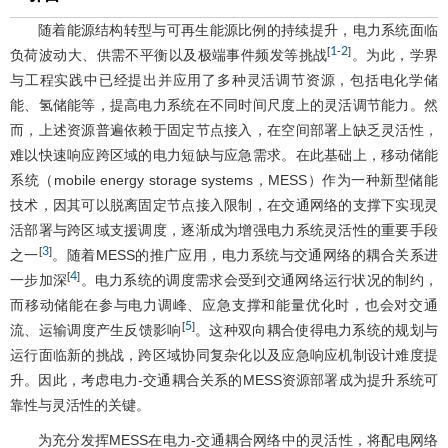
随着能源结构转型与可再生能源比例的持续提升，电力系统面临
1
2
[
-
]
负荷波动大、供需不平衡以及极端事件频发等挑战
。为此，学界
与工程实践中已经提出并应用了多种灵活调节资源，包括电化学储
能、氢储能等，提高电力系统在不同时间尺度上的灵活调节能力。然
而，上述资源普遍依赖于固定节点接入，在空间部署上缺乏灵活性，
难以快速响应跨区域的电力短缺与应急需求。在此基础上，移动储能
系统（mobile energy storage systems，MESS）作为一种新型储能
技术，因其可以脱离固定节点接入限制，在交通网络的支撑下实现灵
活部署与跨区域支援调度，逐渐成为增强电力系统灵活性的重要手段
3
[
]
之一
。随着MESS的推广应用，电力系统与交通网络的耦合关系进
4
[
]
一步加深
。电力系统的调度需求会受到交通网络运行状况的制约，
而移动储能在参与电力调峰、应急支撑和能量优化时，也会对交通
5
[
]
流、运输调度产生反馈影响
。这种双向耦合使得电力系统的规划与
运行面临新的挑战，跨区域协同复杂化以及应急响应机制设计难度提
升。因此，考虑电力-交通耦合关系的MESS资源部署成为提升系统可
靠性与灵活性的关键。
为充分发挥MESS在电力-交通耦合网络中的灵活性，将配电网络