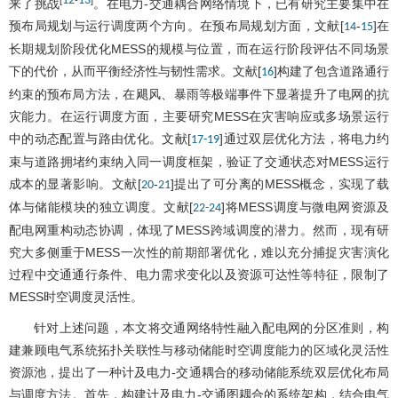
12
13
来了挑战
。在电力-交通耦合网络情境下，已有研究主要集中在
预布局规划与运行调度两个方向。在预布局规划方面，文献[
-
]在
14
15
长期规划阶段优化MESS的规模与位置，而在运行阶段评估不同场景
下的代价，从而平衡经济性与韧性需求。文献[
]构建了包含道路通行
16
约束的预布局方法，在飓风、暴雨等极端事件下显著提升了电网的抗
灾能力。在运行调度方面，主要研究MESS在灾害响应或多场景运行
中的动态配置与路由优化。文献[
]通过双层优化方法，将电力约
17
-
19
束与道路拥堵约束纳入同一调度框架，验证了交通状态对MESS运行
成本的显著影响。文献[
-
]提出了可分离的MESS概念，实现了载
20
21
体与储能模块的独立调度。文献[
]将MESS调度与微电网资源及
22
-
24
配电网重构动态协调，体现了MESS跨域调度的潜力。然而，现有研
究大多侧重于MESS一次性的前期部署优化，难以充分捕捉灾害演化
过程中交通通行条件、电力需求变化以及资源可达性等特征，限制了
MESS时空调度灵活性。
针对上述问题，本文将交通网络特性融入配电网的分区准则，构
建兼顾电气系统拓扑关联性与移动储能时空调度能力的区域化灵活性
资源池，提出了一种计及电力-交通耦合的移动储能系统双层优化布局
与调度方法。首先，构建计及电力-交通图耦合的系统架构，结合电气