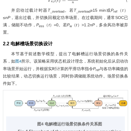
P
e
,
i
(
t
)
=
P
r
e
f
(
t
)
n
并启动过载计时器
T
。若
T
≥15 min或
P
（
t
）
_overload
_overload
ref
≤
nP
，退出过载，并切换回额定功率场景。在过载期间，通常SOC已
满，储能不动作，
P
（
t
）=0。若
P
（
t
）>1.2
nP
，多余风功率被弃
ess
w
置。
2.2 电解槽场景切换设计
本节基于前述数学模型，提出了电解槽运行场景切换的条件关
系，如
所示。该策略采用状态机设计理念，系统初始化后从启动功
图4
率场景开始运行，并根据实时计算的平滑功率指令
P
与各功率阈值的
ref
比较结果，动态切换运行场景，同时协调储能系统动作。场景切换条
件如下。
图4 电解槽运行场景切换条件关系图