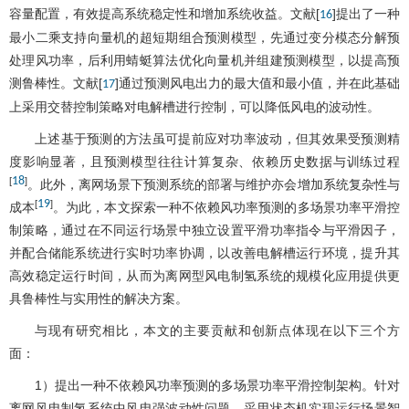
容量配置，有效提高系统稳定性和增加系统收益。文献[
]提出了一种
16
最小二乘支持向量机的超短期组合预测模型，先通过变分模态分解预
处理风功率，后利用蜻蜓算法优化向量机并组建预测模型，以提高预
测鲁棒性。文献[
]通过预测风电出力的最大值和最小值，并在此基础
17
上采用交替控制策略对电解槽进行控制，可以降低风电的波动性。
上述基于预测的方法虽可提前应对功率波动，但其效果受预测精
度影响显著，且预测模型往往计算复杂、依赖历史数据与训练过程
18
[
]
。此外，离网场景下预测系统的部署与维护亦会增加系统复杂性与
19
[
]
成本
。为此，本文探索一种不依赖风功率预测的多场景功率平滑控
制策略，通过在不同运行场景中独立设置平滑功率指令与平滑因子，
并配合储能系统进行实时功率协调，以改善电解槽运行环境，提升其
高效稳定运行时间，从而为离网型风电制氢系统的规模化应用提供更
具鲁棒性与实用性的解决方案。
与现有研究相比，本文的主要贡献和创新点体现在以下三个方
面：
1）提出一种不依赖风功率预测的多场景功率平滑控制架构。针对
离网风电制氢系统中风电强波动性问题，采用状态机实现运行场景智