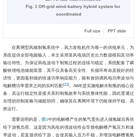
Fig. 1 Off-grid wind-battery hybrid system for
coordinated
Full size
|
PPT slide
在离网型风储制氢系统中，风力发电机作为唯一的供电单元，为
系统提供全部电能输入，本文采用某风电场历史出力数据模拟其功率
输出特性。为保证风电波动下制氢过程的连续与稳定，系统配备了磷
酸铁锂电池储能装置，其不仅具备高安全性、长循环寿命及较好的经
济性，更因毫秒级的快速功率响应能力，能有效协调风电功率波动与
22
[
]
电解槽功率需求之间的实时匹配
。AWE是实施电解水制氢的核心设
备，其运行稳定性直接关系到制氢效率与系统整体性能，因此需通过
合理的控制策略与储能协同，确保其在离网环境下仍能保持平稳、高
效运行。
需要说明的是，
中的电解槽产生的氢气需先进入储氢罐后再供
图1
给下游氢负荷。这是因为风电的强波动性会导致电解槽产氢压力和速
率波动，若直接供给下游，会使其输入压力不稳，并增加电解槽氢氧