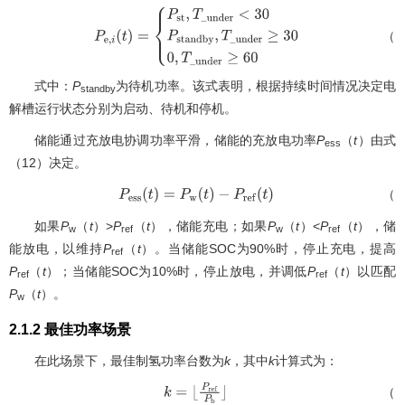
（1
P
e
,
i
(
t
)
=
{
P
s
t
,
T
_
u
n
d
e
r
<
30
P
s
t
a
n
d
b
y
,
T
_
u
n
d
e
r
≥
30
0
,
T
_
u
n
d
e
r
≥
60
式中：
P
为待机功率。该式表明，根据持续时间情况决定电
standby
解槽运行状态分别为启动、待机和停机。
储能通过充放电协调功率平滑，储能的充放电功率
P
（
t
）由式
ess
（12）决定。
（1
P
e
s
s
(
t
)
=
P
w
(
t
)
−
P
r
e
f
(
t
)
如果
P
（
t
）>
P
（
t
），储能充电；如果
P
（
t
）<
P
（
t
），储
w
ref
w
ref
能放电，以维持
P
（
t
）。当储能SOC为90%时，停止充电，提高
ref
P
（
t
）；当储能SOC为10%时，停止放电，并调低
P
（
t
）以匹配
ref
ref
P
（
t
）。
w
2.1.2 最佳功率场景
在此场景下，最佳制氢功率台数为
k
，其中
k
计算式为：
（1
k
=
⌊
P
r
e
f
P
b
⌋