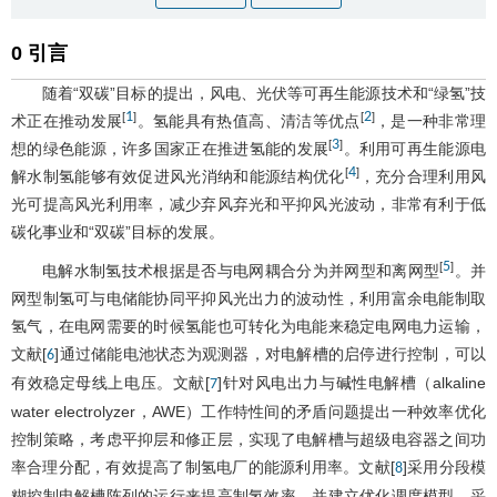
0 引言
随着“双碳”目标的提出，风电、光伏等可再生能源技术和“绿氢”技
1
2
[
]
[
]
术正在推动发展
。氢能具有热值高、清洁等优点
，是一种非常理
3
[
]
想的绿色能源，许多国家正在推进氢能的发展
。利用可再生能源电
4
[
]
解水制氢能够有效促进风光消纳和能源结构优化
，充分合理利用风
光可提高风光利用率，减少弃风弃光和平抑风光波动，非常有利于低
碳化事业和“双碳”目标的发展。
5
[
]
电解水制氢技术根据是否与电网耦合分为并网型和离网型
。并
网型制氢可与电储能协同平抑风光出力的波动性，利用富余电能制取
氢气，在电网需要的时候氢能也可转化为电能来稳定电网电力运输，
文献[
]通过储能电池状态为观测器，对电解槽的启停进行控制，可以
6
有效稳定母线上电压。文献[
]针对风电出力与碱性电解槽（alkaline
7
water electrolyzer，AWE）工作特性间的矛盾问题提出一种效率优化
控制策略，考虑平抑层和修正层，实现了电解槽与超级电容器之间功
率合理分配，有效提高了制氢电厂的能源利用率。文献[
]采用分段模
8
糊控制电解槽阵列的运行来提高制氢效率，并建立优化调度模型，采