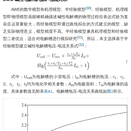
30
[
]
AWE的数学模型有机理模型、半经验模型
、经验模型。机理模
型即物理模型虽能够精确描述碱性电解槽的物理过程但表达式较为复
杂且运算量较大，而经验模型即通过曲线拟合的方式建立的模型，缺
乏实际物理意义，模型精度不高。半经验模型兼具机理模型和经验模
31
[
]
型二者优点，适合对电解槽进行模拟研究
。所以，本文选择基于半
32
[
]
经验模型建立碱性电解槽电压-电流关系式
：
（3
U
c
e
l
l
=
U
r
e
v
+
r
1
+
r
2
T
e
l
A
e
l
I
e
l
+
S
l
g
(
t
1
+
t
2
/
T
e
l
+
t
3
/
T
e
l
式中：
U
为电解槽的小室电压；
I
为电解槽的电流；
r
、
r
、
cell
el
1
2
S
、
t
、
t
、
t
均为电化学相关参数；
A
为电极面积；
T
为电解液的温
1
2
3
el
el
度。具体参数值见附录
。电解槽电压-电流关系曲线如
所示。
表A1
图2