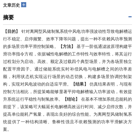
+
文章历史
摘要
【目的】
针对离网型风储制氢系统中风电功率强波动性导致电解槽运
行不稳定、启停频繁、效率下降等问题，提出一种不依赖风功率预测
的多场景功率平滑控制策略。
【方法】
基于一阶低通滤波原理构建平
滑功率指令方程，依据碱性电解槽的工作特性与效率特性，将其运行
过程划分为启动、高效、额定及过载四个典型场景，并为各场景独立
配置平滑因子。通过储能系统实时补偿风电与电解槽之间的功率差
额，利用状态机实现运行场景的动态切换，构建多场景协调控制架
构，实现对风电波动的自适应平滑。
【结果】
仿真结果表明，与现有
控制方法相比，所提策略能够显著平抑电解槽输入功率波动，有效提
升系统运行平稳性与制氢效率。
【结论】
在基本不增加系统总能耗的
前提下，该策略可大幅延长电解槽高效运行时间、减少启停次数，并
提高单位能耗产氢量，表现出良好的综合性能。为离网型风储制氢系
统提供了一种结构清晰、鲁棒性强且不依赖预测的功率平滑解决方
案。