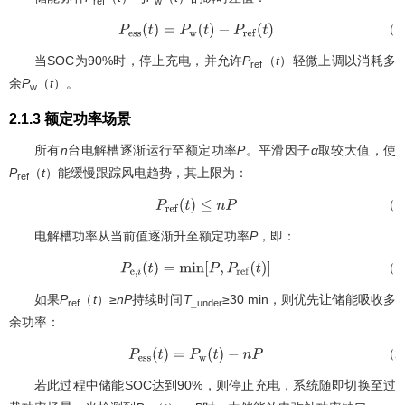
ref
w
（1
P
e
s
s
(
t
)
=
P
w
(
t
)
−
P
r
e
f
(
t
)
当SOC为90%时，停止充电，并允许
P
（
t
）轻微上调以消耗多
ref
余
P
（
t
）。
w
2.1.3 额定功率场景
所有
n
台电解槽逐渐运行至额定功率
P
。平滑因子
α
取较大值，使
P
（
t
）能缓慢跟踪风电趋势，其上限为：
ref
（1
P
r
e
f
(
t
)
≤
n
P
电解槽功率从当前值逐渐升至额定功率
P
，即：
（1
P
e
,
i
(
t
)
=
m
i
n
[
P
,
P
r
e
f
(
t
)
]
如果
P
（
t
）≥
nP
持续时间
T
≥30 min，则优先让储能吸收多
ref
_
under
余功率：
（2
P
e
s
s
(
t
)
=
P
w
(
t
)
−
n
P
若此过程中储能SOC达到90%，则停止充电，系统随即切换至过