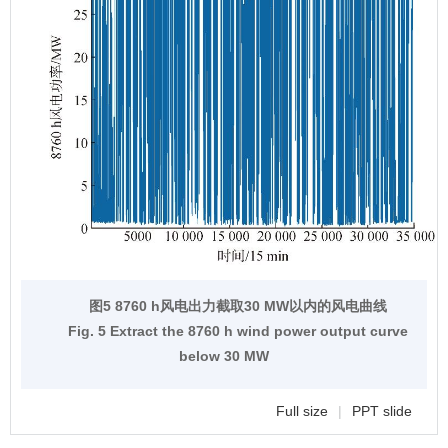
图5 8760 h风电出力截取30 MW以内的风电曲线
Fig. 5 Extract the 8760 h wind power output curve
below 30 MW
Full size
|
PPT slide