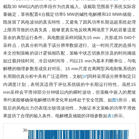
截取30 MW以内的功率段作为仿真输入。该截取范围基于系统实际容
量确定，算例配置4台额定功率5 MW的碱性电解槽和10 MWh储能，
既保留了风电波动的真实特性，又避免了因风功率长期远超系统处理
上限而导致的仿真失真，能够更真实地反映离网场景下风机容量适度
富余的典型运行条件。风电数据采样间隔为15 min，共形成35 040个
采样点，仿真分析均基于该分辨率数据进行。这一时间尺度的选择与
本文控制策略的设计逻辑相匹配，策略中状态切换所涉及的时间阈值
如过载持续时间、冷启动时间等，均以15 min为基本判断单位，与电
解槽的物理参数形成良好对应。15 min尺度在离网型风电制氢系统的
长周期仿真分析中具有广泛适用性，文献[
]同样采用该分辨率制定日
37
内调度计划，表明其适用于评估系统级的中长期运行特性。虽然15
min采样会平滑掉部分分钟级以内的瞬时波动，但策略中嵌入的爬坡
率约束能够确保电解槽功率变化率始终处于安全范围。如
所示，截
图5
取后的风电出力仍表现出较强波动性，为验证本文策略的功率平滑效
果提供了合理的输入条件。电解槽及储能的详细参数如
所示。
表1