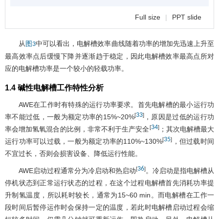
Full size
|
PPT slide
从
中可以看出，电解槽效率曲线随着功率的增加先迅速上升至
图3
最高效率点后缓慢下降并逐渐趋于稳定，因此电解槽效率最高点所对
应的电解槽功率是一个较小的轻载功率。
1.4 碱性电解槽工作特性分析
AWE在工作时有特殊的运行功率要求。首先电解槽的最小运行功
33
[
]
率不能过低，一般为额定功率的15%~20%
，原因是过低的运行功
34
[
]
率会增加氢氧混合的比例，非常不利于生产安全
；其次电解槽最大
35
[
]
运行功率可以过载，一般为额定功率的110%~130%
，但过载时间
不宜过长，否则会损害设备、降低运行性能。
36
[
]
AWE启动过程通常分为冷启动和热启动
。冷启动是指电解槽从
停机状态到正常运行状态的过程，在这个过程电解槽首先消耗功率提
升制氢温度，所以耗时较长，通常为15~60 min。而电解槽在工作一
段时间后暂停运作时会保持一定的温度，若此时电解槽启动过程会缩