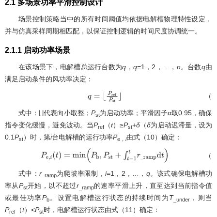
2.1 多场景功率平滑控制设计
场景控制策略当中的所有时间阈值均依据电解槽物理特性设定，
并与仿真采样周期相匹配，以保证控制逻辑的时间尺度协调统一。
2.1.1 启动功率场景
在该场景下，电解槽总运行台数为
q
，
q
=1，2，…，
n
。台数
q
由
满足启动条件的风功率决定：
（9
q
=
⌊
P
r
e
f
P
s
t
⌋
式中：⌊⌋代表向小取整；
P
为启动功率；平滑因子
α
取0.95，确保
st
指令变化缓慢，避免波动。当
P
（
t
）≥
P
+
δ
（
δ
为启动迟滞量，设为
ref
st
0.1
P
）时，第
i
台电解槽的运行功率
P
由式（10）确定：
st
e，
i
（1
P
e
,
i
(
t
)
=
m
i
n
(
P
b
,
P
s
t
+
∫
t
−
1
t
r
_
r
a
m
p
d
t
)
式中：
r
为爬坡率限制，
i
=1，2，…，
q
。该式确保电解槽功
_ramp
率从
P
开始，以不超过
r
的速率平滑上升，直至达到当前指令值
st
_ramp
或最佳功率
P
。设置电解槽运行状态的持续时间为
T
，则当
b
_under
P
（
t
）<
P
时，电解槽运行状态由式（11）确定：
ref
st