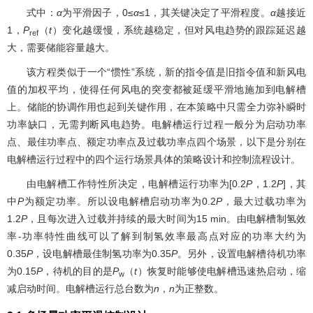
式中：
α
为平滑因子，0≤
α
≤1，其关键决定了平滑程度。
α
越接近
1，
P
（
t
）变化越缓慢，系统越稳定，但对风电趋势的跟踪延迟越
ref
大，需要储能容量越大。
该方程类似于一个“惯性”系统，新的指令值是旧指令值和新风电
值的加权平均，使得任何风电的突变都被延缓平滑地施加到电解槽
上。储能的协调作用也起到关键作用，在本策略中只需全力弥补瞬时
功率缺口，无需判断风电趋势。电解槽运行过程一般分为启动功率
点、最佳功率点、额定功率点及过载功率点四个场景，以下是分别在
电解槽运行过程中的四个运行场景具体的策略设计和控制流程设计。
由电解槽工作特性所决定，电解槽运行功率为[0.2
P
，1.2
P
]，其
中
P
为额定功率。所以设电解槽启动功率为0.2
P
，最大过载功率为
1.2
P
，且每次进入过载并持续的最大时间为15 min。由电解槽制氢效
率-功率特性曲线可以了解到制氢效率最高点对应的功率大约为
0.35
P
，设电解槽最佳制氢功率为0.35
P
。另外，设置电解槽待机功率
为0.15
P
，待机的目的是
P
（
t
）恢复时能够使电解槽迅速热启动，缩
w
减启动时间。电解槽运行总台数为
n
，
n
为正整数。