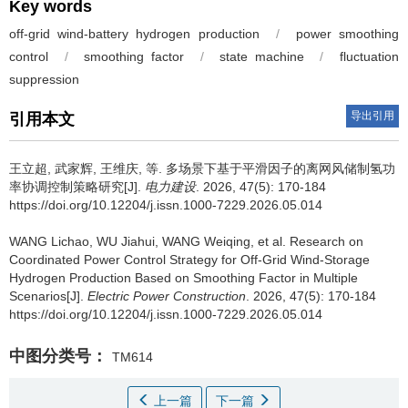
Key words
off-grid wind-battery hydrogen production
/
power smoothing
control
/
smoothing factor
/
state machine
/
fluctuation
suppression
导出引用
引用本文
王立超
,
武家辉
,
王维庆
,
等
.
多场景下基于平滑因子的离网风储制氢功
率协调控制策略研究[J].
电力建设
. 2026, 47(5): 170-184
https://doi.org/10.12204/j.issn.1000-7229.2026.05.014
WANG Lichao
,
WU Jiahui
,
WANG Weiqing
,
et al
.
Research on
Coordinated Power Control Strategy for Off-Grid Wind-Storage
Hydrogen Production Based on Smoothing Factor in Multiple
Scenarios[J].
Electric Power Construction
. 2026, 47(5): 170-184
https://doi.org/10.12204/j.issn.1000-7229.2026.05.014
中图分类号：
TM614
上一篇
下一篇