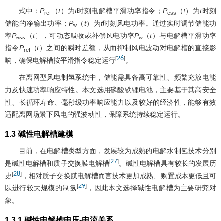
式中：
P
（
t
）为
t
时刻电解槽平滑功率指令；
P
（
t
）为
t
时刻
ref
ess
储能的净输出功率；
P
（
t
）为
t
时刻风电功率。通过实时调节储能功
w
率
P
（
t
），可动态吸收或补偿风电功率
P
（
t
）与电解槽平滑功率
ess
w
指令
P
（
t
）之间的瞬时差额，从而抑制风电波动对电解槽的直接影
ref
26
[
]
响，确保电解槽按平滑指令稳定运行
。
在离网型风电制氢系统中，储能需具备高可靠性、频繁充放电能
力及快速功率响应特性。本文选用磷酸铁锂电池，主要基于其高安全
性、长循环寿命、毫秒级功率响应能力以及较好的经济性，能够有效
适配离网场景下风电的强波动性，保障系统持续稳定运行。
1.3 碱性电解槽建模
目前，在电解槽类型方面，发展较为成熟的电解水制氢技术分别
27
[
]
是碱性电解槽和质子交换膜电解槽
。碱性电解槽具有较长的发展历
28
[
]
史
，相对质子交换膜电解槽而言技术更加成熟、购置成本更低且可
29
[
]
以进行较大规模的制氢
，因此本文选择碱性电解槽为主要研究对
象。
1.3.1 碱性电解槽电压-电流关系