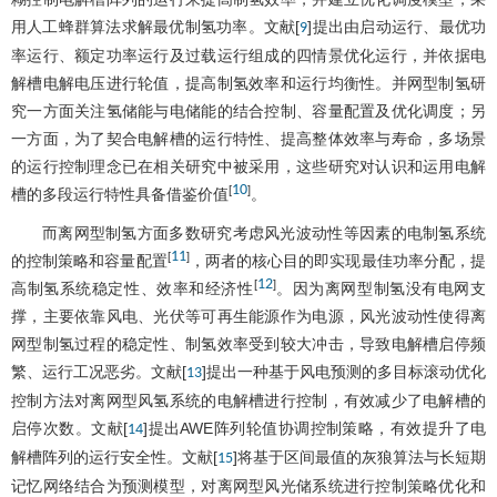
用人工蜂群算法求解最优制氢功率。文献[
]提出由启动运行、最优功
9
率运行、额定功率运行及过载运行组成的四情景优化运行，并依据电
解槽电解电压进行轮值，提高制氢效率和运行均衡性。并网型制氢研
究一方面关注氢储能与电储能的结合控制、容量配置及优化调度；另
一方面，为了契合电解槽的运行特性、提高整体效率与寿命，多场景
的运行控制理念已在相关研究中被采用，这些研究对认识和运用电解
10
[
]
槽的多段运行特性具备借鉴价值
。
而离网型制氢方面多数研究考虑风光波动性等因素的电制氢系统
11
[
]
的控制策略和容量配置
，两者的核心目的即实现最佳功率分配，提
12
[
]
高制氢系统稳定性、效率和经济性
。因为离网型制氢没有电网支
撑，主要依靠风电、光伏等可再生能源作为电源，风光波动性使得离
网型制氢过程的稳定性、制氢效率受到较大冲击，导致电解槽启停频
繁、运行工况恶劣。文献[
]提出一种基于风电预测的多目标滚动优化
13
控制方法对离网型风氢系统的电解槽进行控制，有效减少了电解槽的
启停次数。文献[
]提出AWE阵列轮值协调控制策略，有效提升了电
14
解槽阵列的运行安全性。文献[
]将基于区间最值的灰狼算法与长短期
15
记忆网络结合为预测模型，对离网型风光储系统进行控制策略优化和