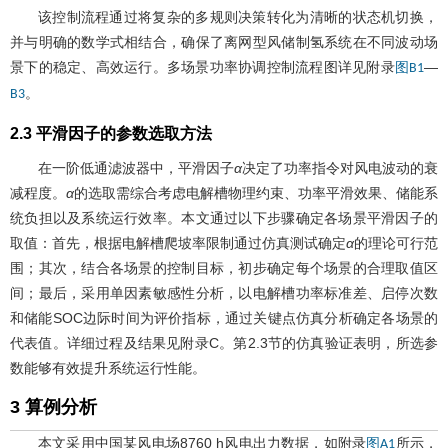
该控制流程通过将复杂的多规则决策转化为清晰的状态机切换，
并与明确的数学式相结合，确保了离网型风储制氢系统在不同波动场
景下的稳定、高效运行。多场景功率协调控制流程图详见附录
—
图B1
。
B3
2.3 平滑因子的参数选取方法
在一阶低通滤波器中，平滑因子
α
决定了功率指令对风电波动的衰
减程度。
α
的选取需综合考虑电解槽物理约束、功率平滑效果、储能系
统负担以及系统运行效率。本文通过以下步骤确定各场景平滑因子的
取值：首先，根据电解槽爬坡率限制通过仿真测试确定
α
的理论可行范
围；其次，结合各场景的控制目标，初步确定每个场景的合理取值区
间；最后，采用单因素敏感性分析，以电解槽功率标准差、启停次数
和储能SOC边际时间为评价指标，通过关键点仿真分析确定各场景的
代表值。详细过程及结果见附录C。第2.3节的仿真验证表明，所选参
数能够有效提升系统运行性能。
3 算例分析
本文采用中国某风电场8760 h风电出力数据，如附录
所示，
图A1