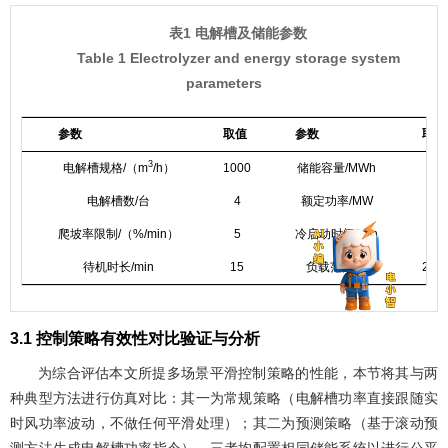
表1 电解槽及储能参数
Table 1 Electrolyzer and energy storage system
parameters
参数
取值
参数
取值
3
电解槽规格/（m
/h）
1000
储能容量/MWh
1
电解槽数/台
4
额定功率/MW
5
爬坡率限制/（%/min）
5
冷启动时间/min
3
待机时长/min
15
负载范围/%
20~
3.1 控制策略有效性对比验证与分析
为综合评估本文所提多场景平滑控制策略的性能，本节将其与两
种典型方法进行仿真对比：其一为常规策略（电解槽功率直接跟随实
时风功率波动，不做任何平滑处理）；其二为预测策略（基于滚动预
测方法生成电解槽功率指令）。三者均配置相同储能系统以进行公平