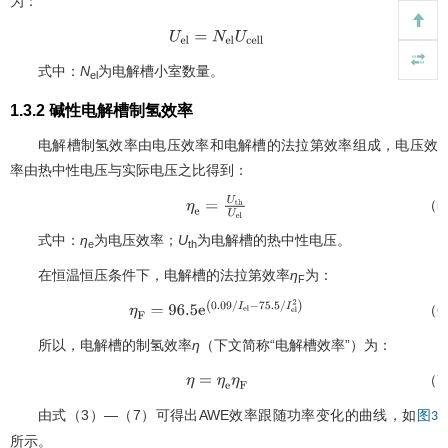
为：
（4
U
e
l
=
N
e
l
U
c
e
l
l
式中：
N
为电解槽小室数量。
el
1.3.2 碱性电解槽制氢效率
电解槽制氢效率由电压效率和电解槽的法拉第效率组成，电压效
率由热中性电压与实际电压之比得到：
（5
η
e
=
U
t
h
U
e
l
式中：
η
为电压效率；
U
为电解槽的热中性电压。
e
th
在恒温恒压条件下，电解槽的法拉第效率
η
为：
F
（6
η
F
=
96.5
e
(
0.09
/
I
e
l
−
75.5
/
I
e
l
2
)
所以，电解槽的制氢效率
η
（下文简称“电解槽效率”）为：
（7
η
=
η
e
η
F
由式（3）—（7）可得出AWE效率跟随功率变化的曲线，如
图3
所示。