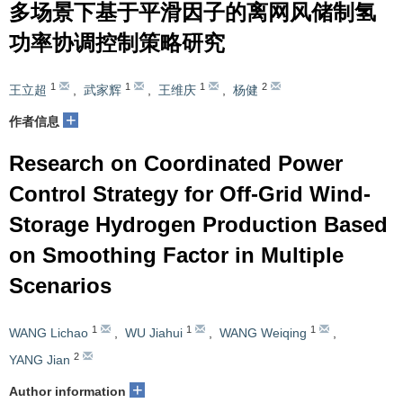
多场景下基于平滑因子的离网风储制氢
功率协调控制策略研究
1
1
1
2
王立超
,
武家辉
,
王维庆
,
杨健
+
作者信息
Research on Coordinated Power
Control Strategy for Off-Grid Wind-
Storage Hydrogen Production Based
on Smoothing Factor in Multiple
Scenarios
1
1
1
WANG Lichao
,
WU Jiahui
,
WANG Weiqing
,
2
YANG Jian
+
Author information