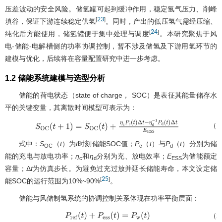
压差波动的安全风险。储氢罐可起到缓冲作用，稳定氢气压力、削峰
23
[
]
填谷，保证下游连续稳定供氢
。同时，产出的低压氢气需经压缩、
24
[
]
纯化后方能使用，储氢罐便于集中处理与调度
。本研究聚焦于风
电-储能-电解槽侧的功率协调控制，暂不涉及储氢及下游用氢环节的
建模与优化，后续将在容量配置研究中进一步考虑。
1.2 储能系统建模与选型分析
储能的荷电状态（state of charge， SOC）是表征其能量储存水
平的关键变量，其离散时间模型可表示为：
（1
S
O
C
(
t
+
1
)
=
S
O
C
(
t
)
+
η
c
P
c
(
t
)
Δ
t
−
η
d
−
1
P
d
(
t
)
Δ
t
E
E
S
S
式中：
S
（
t
）为
t
时刻储能SOC值；
P
（
t
）与
P
（
t
）分别为储
OC
c
d
能的充电与放电功率；
η
和
η
分别为充、放电效率；
E
为储能额定
c
d
ESS
容量；Δ
t
为仿真步长。为避免过充过放并延长储能寿命，本文设定储
25
[
]
能SOC的运行范围为10%~90%
。
储能与风储制氢系统的协调控制关系体现在功率平衡层面：
（2
P
r
e
f
(
t
)
+
P
e
s
s
(
t
)
=
P
w
(
t
)