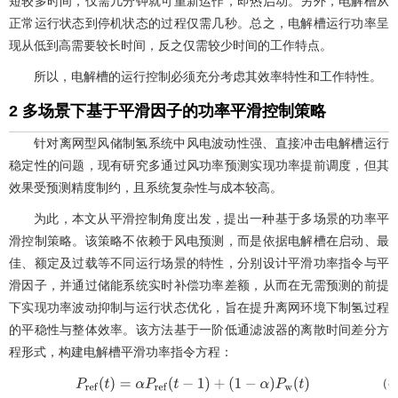
短较多时间，仅需几分钟就可重新运作，即热启动。另外，电解槽从
正常运行状态到停机状态的过程仅需几秒。总之，电解槽运行功率呈
现从低到高需要较长时间，反之仅需较少时间的工作特点。
所以，电解槽的运行控制必须充分考虑其效率特性和工作特性。
2 多场景下基于平滑因子的功率平滑控制策略
针对离网型风储制氢系统中风电波动性强、直接冲击电解槽运行
稳定性的问题，现有研究多通过风功率预测实现功率提前调度，但其
效果受预测精度制约，且系统复杂性与成本较高。
为此，本文从平滑控制角度出发，提出一种基于多场景的功率平
滑控制策略。该策略不依赖于风电预测，而是依据电解槽在启动、最
佳、额定及过载等不同运行场景的特性，分别设计平滑功率指令与平
滑因子，并通过储能系统实时补偿功率差额，从而在无需预测的前提
下实现功率波动抑制与运行状态优化，旨在提升离网环境下制氢过程
的平稳性与整体效率。该方法基于一阶低通滤波器的离散时间差分方
程形式，构建电解槽平滑功率指令方程：
（8
P
r
e
f
(
t
)
=
α
P
r
e
f
(
t
−
1
)
+
(
1
−
α
)
P
w
(
t
)