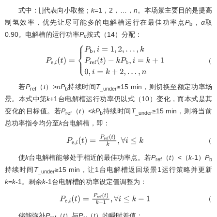
式中：⌊⌋代表向小取整；
k
=1，2，…，
n
。本场景主要目的是提高
制氢效率，优先让尽可能多的电解槽运行在最佳功率点
P
，
α
取
b
0.90。电解槽的运行功率
P
按式（14）分配：
e
（1
P
e
,
i
(
t
)
=
{
P
b
,
i
=
1
,
2
,
…
,
k
P
r
e
f
(
t
)
−
k
P
b
,
i
=
k
+
1
0
,
i
=
k
+
2
,
…
,
n
若
P
（
t
）>
nP
持续时间
T
≥15 min，则切换至额定功率场
ref
b
_
under
景。本式中第
k
+1台电解槽运行功率仍以式（10）变化，而本式是其
变化的目标值。若
P
（
t
）<
kP
持续时间
T
≥15 min，则将当前
ref
b
_
under
总功率指令均分至
k
台电解槽，即：
（1
P
e
,
i
(
t
)
=
P
r
e
f
(
t
)
k
,
∀
i
≤
k
使
k
台电解槽能够处于相近的最佳功率点。若
P
（
t
）<（
k
-1）
P
ref
b
持续时间
T
≥15 min，让1台电解槽返回场景1运行策略并更新
_
under
k
=
k
-1。剩余
k
-1台电解槽的功率设定值调整为：
（1
P
e
,
i
(
t
)
=
P
r
e
f
(
t
)
k
−
1
,
∀
i
≤
k
−
1
储能弥补
P
（
t
）与
P
（
t
）的瞬时差值：