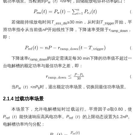
载功率场景。当检测到
P
（
t
）<
nP
时，由储能放电弥补功率缺口：
w
（2
P
e
s
s
(
t
)
=
P
w
(
t
)
−
∑
i
=
1
n
P
e
,
i
(
t
)
若储能持续放电时间
T
≥30 min，从时刻
T
开始，平
_ess_dis
_trigger
滑功率指令从当前值
nP
开始线性下降，下降速率受限于
r
，
ramp_down
即：
（2
P
r
e
f
(
t
)
=
n
P
−
r
r
a
m
p
_
d
o
w
n
(
t
−
T
_
t
r
i
g
g
e
r
)
下降速率
r
的设定需满足每30 min下降的功率值不超过一
ramp_down
台电解槽的额定功率与最佳功率之差，即：
（2
r
r
a
m
p
_
d
o
w
n
≤
P
−
P
b
30
当
P
（
t
）<
nP
时，退出额定功率场景，切换回最佳功率场景。
w
b
2.1.4 过载功率场景
本场景下，允许电解槽短时过载运行。平滑因子
α
取0.80，使
P
（
t
）能快速响应高风电功率。
P
（
t
）的上限动态设置为1.2
nP
。
ref
ref
电解槽功率均匀分配：
（2