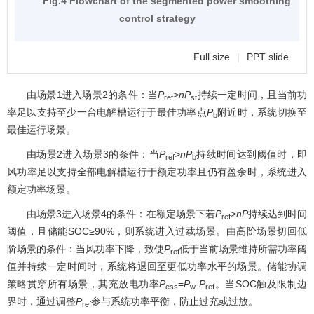
Fig.4 Flowchart of the segmented power smoothing
control strategy
Full size
|
PPT slide
由场景1进入场景2的条件：当
P
>
nP
持续一定时间，且当前功
ref
st
率足以支持至少一台电解槽运行于最佳功率点
P
附近时，系统切换至
b
最佳运行场景。
由场景2进入场景3的条件：当
P
>
nP
持续时间达到阈值时，即
ref
b
风功率足以支持全部电解槽运行于额定功率且仍有盈余时，系统进入
额定功率场景。
由场景3进入场景4的条件：在额定场景下若
P
>
nP
持续达到时间
ref
阈值，且储能SOC≥90%，则系统进入过载场景。由高阶场景切回低
阶场景的条件：当风功率下降，致使
P
低于当前场景维持所需功率阈
ref
值并持续一定时间时，系统将退回至更低功率水平的场景。储能协调
策略贯穿所有场景，其充放电功率
P
=
P
-
P
。当SOC触及限制边
ess
w
ref
界时，通过调整
P
参与系统功率平衡，防止过充或过放。
ref