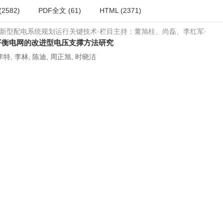
(2582)
PDF全文
(61)
HTML
(2371)
新型配电系统规划运行关键技术·栏目主持：董旭柱、尚磊、李红军·
平衡电网的改进型电压支撑方法研究
李特, 李林, 陈迪, 周正旭, 时晓洁
025, 46(8): 34-44.
https://doi.org/10.12204/j.issn.1000-7229.2025.
(2091)
PDF全文
(47)
HTML
(1913)
上一页
下一页
尾页
跳至
页
第1页
共1页
共4条记录
地址：北京市昌平区未来科学城国家电网办公区 A225
邮编：102209
电话：010-66602697(编辑部)
010-66602693(发行广告)