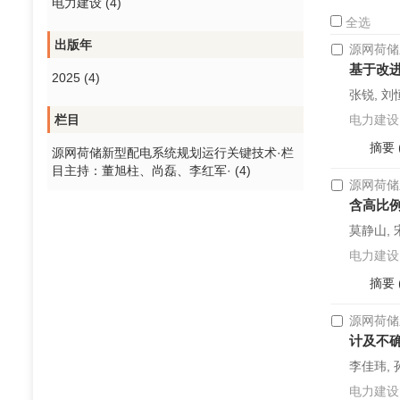
电力建设 (4)
全选
出版年
源网荷储
基于改
2025 (4)
张锐, 刘
栏目
电力建设. 2
摘要
源网荷储新型配电系统规划运行关键技术·栏
目主持：董旭柱、尚磊、李红军· (4)
源网荷储
含高比
莫静山, 
电力建设. 2
摘要
源网荷储
计及不
李佳玮, 
电力建设. 2