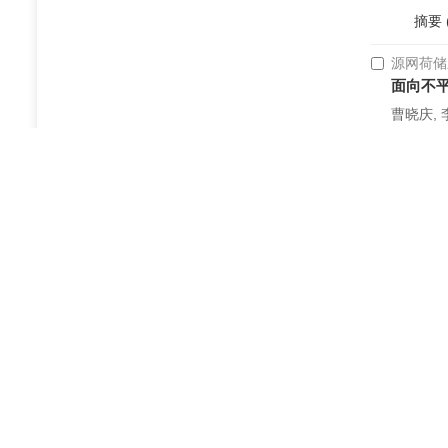
摘要
源网荷储
面向不
曹晓庆, 
电力建设. 2
摘要
首页
主管：
国家电网有限公司
主办：
国网经济技术研究院有限公司
中国电力工程顾问集团公司
中国电力科学研究院