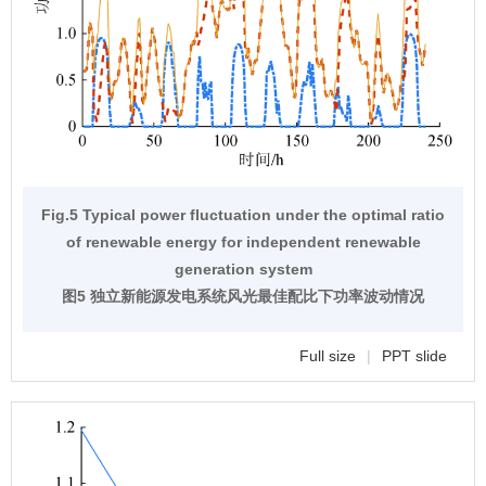
Fig.5 Typical power fluctuation under the optimal ratio
of renewable energy for independent renewable
generation system
图5 独立新能源发电系统风光最佳配比下功率波动情况
Full size
|
PPT slide