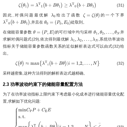
(31)
ζ
(
θ
1
)
=
λ
T
1
(
b
+
B
θ
1
)
≥
λ
T
0
(
b
+
B
θ
1
)
因此,对偶问题最优解
给出了函数
的一个下界
λ
0
ζ
=
ζ
(
θ
)
,并且在
处取到。
λ
T
0
(
b
+
B
θ
1
)
θ
0
=
(
P
0
,
E
0
)
在储能容量参数
的可行域中均匀采样
并
θ
=
(
P
,
E
)
θ
1
,
θ
2
,
…
,
θ
N
求解对偶问题式(29),依次得到最优解
,系统功率波动
λ
1
,
λ
2
,
…
,
λ
N
指标关于储能容量参数函数关系的近似解析表达式可以由式(32)给
出。
(32)
ζ
(
θ
)
≈
m
a
x
{
λ
T
i
(
b
+
B
θ
)
i
=
1,2
,
…
,
N
}
采样越密集,这种方法得到的解析表达式越精确。
2.3 功率波动约束下的储能容量配置方法
为了在功率波动指标上限约束下考虑最小化成本进行储能容量优化配
置,求解如下优化问题:
(33)