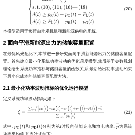
(20)
m
i
n
∑
t
=
1
T
d
(
t
)
s
.
t
.
(
10
)
,
(
11
)
,
(
16
)
—
(
18
)
d
(
t
)
≥
p
R
(
t
)
+
p
G
(
t
)
-
P
L
(
t
)
d
(
t
)
≥
P
L
(
t
)
-
p
R
(
t
)
-
p
G
(
t
)
本模型适用于负荷由常规机组和新能源供电的系统。
2 面向平滑新能源出力的储能容量配置
在最优风光配比下,本节进一步研究面向平滑新能源出力的储能容量配
置。首先建立最小化系统功率波动的优化调度模型,然后基于参数规划
理论给出系统功率指标与储能容量的函数关系,最后给出功率波动约束
下最小化成本的储能容量配置方法。
2.1 最小化功率波动指标的优化运行模型
定义系统功率波动指标
ζ
如下:
(21)
ζ
=
∑
t
=
1
T
p
R
(
t
)
+
p
G
(
t
)
-
p
C
(
t
)
+
p
D
(
t
)
-
P
L
(
t
)
-
p
-
∑
t
=
1
T
p
R
(
t
)
式中:
和
分别为第
t
时段的储能充电和放电功率;
为系统
p
C
(
t
)
p
D
(
t
)
p
-
功率平均值,其表达式如下: