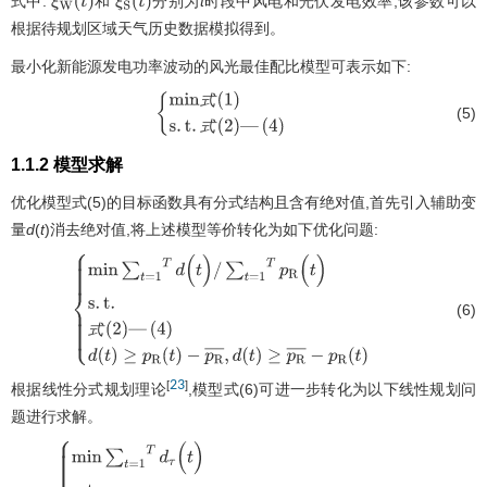
式中:
和
分别为
t
时段中风电和光伏发电效率,该参数可以
ξ
W
(
t
)
ξ
S
(
t
)
根据待规划区域天气历史数据模拟得到。
最小化新能源发电功率波动的风光最佳配比模型可表示如下:
式
(5)
m
i
n
式
(
1
)
s
.
t
.
式
(
2
)
式
—
(
4
)
1.1.2 模型求解
优化模型式(5)的目标函数具有分式结构且含有绝对值,首先引入辅助变
量
d
(
t
)消去绝对值,将上述模型等价转化为如下优化问题:
(6)
m
i
n
∑
t
=
1
T
d
(
t
)
/
∑
t
=
1
T
p
R
(
t
)
s
.
t
.
式
(
2
)
—
式
(
4
)
d
(
t
)
≥
p
R
(
t
)
-
p
R
¯
,
d
(
t
)
≥
p
R
¯
-
p
R
(
t
)
23
[
]
根据线性分式规划理论
,模型式(6)可进一步转化为以下线性规划问
题进行求解。