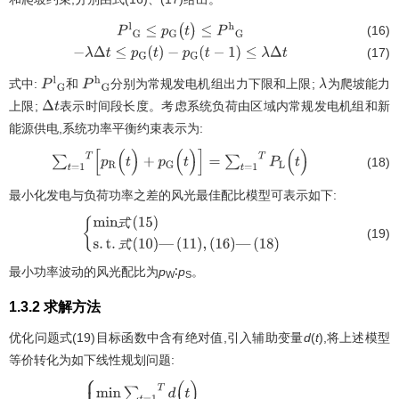
(16)
P
l
G
≤
p
G
(
t
)
≤
P
h
G
(17)
-
λ
Δ
t
≤
p
G
(
t
)
-
p
G
(
t
-
1
)
≤
λ
Δ
t
式中:
和
分别为常规发电机组出力下限和上限;
为爬坡能力
P
l
G
P
h
G
λ
上限;
表示时间段长度。考虑系统负荷由区域内常规发电机组和新
Δ
t
能源供电,系统功率平衡约束表示为:
(18)
∑
t
=
1
T
[
p
R
(
t
)
+
p
G
(
t
)
]
=
∑
t
=
1
T
P
L
(
t
)
最小化发电与负荷功率之差的风光最佳配比模型可表示如下:
式
(19)
m
i
n
式
(
15
)
s
.
t
.
式
(
10
)
—
(
11
)
,
(
16
)
—
式
(
18
)
最小功率波动的风光配比为
p
∶
p
。
W
S
1.3.2 求解方法
优化问题式(19)目标函数中含有绝对值,引入辅助变量
d
(
t
),将上述模型
等价转化为如下线性规划问题: