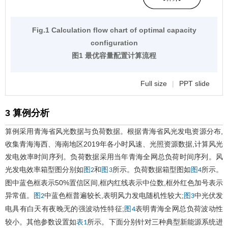
Fig.1 Calculation flow chart of optimal capacity
configuration
图1 最优容量配置计算流程
Full size
|
PPT slide
3 算例分析
算例采用青海省风光数据与负荷数据。根据青海省风光发电资源分布,
收集青海海西、海南地区2019年各小时风速、光照资源数据,计算风光
发电效率时间序列。负荷数据采用当年青海全网总负荷时间序列。风
光发电效率箱型图分别如
和
所示。负荷数据箱型图如
所示。
图2
图3
图4
图中蓝色框表示50%置信区间,框内红线表示中位数,框外红色加号表示
异常值。
中蓝色框普遍较长,表明风力发电随机性较大;
中光伏发
图2
图3
电具有白天有夜晚无的强波动性特征;
表明青海全网总负荷波动性
图4
较小。其他参数设置如
所示。下面分别针对三种典型新能源系统进
表1