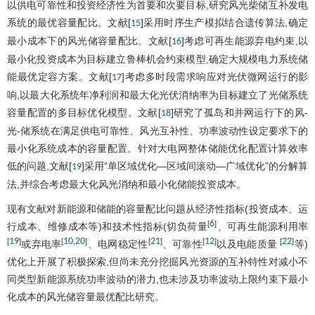
以供电可靠性和投资经济性为首要和次要目标,研究风光柴储互补发电
系统的最优容量配比。文献[
]采用时序生产模拟结合遗传算法,确定
15
最小成本下的风光储容量配比。文献[
]考虑可再生能源弃电约束,以
16
最小化投资成本为目标建立鲁棒机会约束模型,确定大规模电力系统储
能最优定容方案。文献[
]考虑多时段需求响应对光伏微网运行的影
17
响,以最大化系统年净利润和最大化光伏消纳率为目标建立了光储系统
容量配置的多目标优化模型。文献[
]研究了孤岛和并网运行下的风-
18
光-储系统在满足供电可靠性、风光互补性、功率波动性设定要求下的
最小化系统成本的容量配置。针对大电网整体储能优化配置计算效率
低的问题,文献[
]采用“单区域优化—区域间滚动—广域优化”的分解算
19
法,并综合考虑最大化风光消纳和最小化储能投资成本。
现有文献对新能源和储能的容量配比问题从经济性指标(投资成本、运
6
[
]
行成本、维修成本等)和技术性指标(切负荷量
、可再生能源利用率
19
10
20
21
12
22
[
]
[
,
]
[
]
[
]
[
]
或弃电率
、电网稳定性
、可靠性
以及电能质量
等)
优化上开展了积极探索,但尚未充分挖掘风光资源的互补特性对减小不
同类型新能源系统功率波动的潜力,也未涉及功率波动上限约束下最小
化成本的风光储容量最优配比研究。