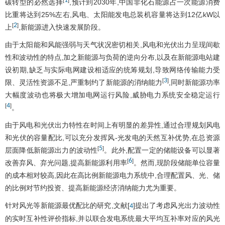
1
碳转型的必然选择
,预计到2030年,中国非化石能源占一次能源消费
比重将达到25%左右,风电、太阳能发电总装机容量将达到12亿kW以
2
[
]
上
,新能源进入快速发展阶段。
由于太阳能和风能强弱与天气状况密切相关,风电和光伏出力呈现间歇
性和波动性的特点,加之新能源与负荷的逆向分布,以及在新能源电站建
设初期,缺乏与实际电网建设相适应的统筹规划,导致网络传输能力受
3
[
]
限、灵活性资源不足,严重制约了新能源的消纳能力
,同时新能源功率
大幅度波动也将极大增加电网运行风险,威胁电力系统安全稳定运行
4
[
]
。
由于风电和光伏出力特性在时间上有明显的差异性,通过合理规划风电
和光伏的容量配比,可以充分发挥风-光发电的天然互补优势,在总资源
5
[
]
层面降低新能源出力的波动性
。此外,配置一定的储能设备可以显著
6
[
]
改善弃风、弃光问题,提高新能源利用率
。然而,现阶段储能单位容量
的成本相对较高,因此在高比例新能源电力系统中,合理配置风、光、储
的比例对节约投资、提高新能源经济消纳能力尤为重要。
针对风光等新能源最优配比的研究,文献[
]提出了考虑风光出力波动性
4
的实时互补性评价指标,并以联合发电系统最大平均互补率对应的风光