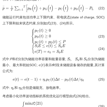
(22)
p
-
=
1
T
∑
t
=
1
T
[
p
R
(
t
)
+
p
G
(
t
)
-
p
C
(
t
)
+
p
D
(
t
)
-
P
L
(
t
)
]
储能运行约束包括功率上下限约束、荷电状态(state of charge, SOC)
上下限和始末状态约束,分别如式(23)、(24)所示。
(23)
p
C
(
t
)
≥
0
p
D
(
t
)
≥
0
p
C
(
t
)
+
p
D
(
t
)
≤
P
(24)
S
l
E
≤
e
(
t
)
≤
S
h
E
e
(
T
)
=
e
0
=
S
0
E
式中:
P
和
E
分别为储能功率容量和能量容量;
、
和
分别为储能
S
l
S
h
S
0
最小、最大和初始SOC;
表示
t
时段末储能设备储存的能量,其计算
e
(
t
)
公式为:
(25)
e
(
t
)
=
e
(
t
-
1
)
+
η
c
p
C
(
t
)
Δ
t
-
p
D
(
t
)
Δ
t
/
η
d
式中:
和
分别是储能充、放电效率。
η
c
η
d
考虑最小化功率波动指标的系统优化运行模型由式(26)给出。
式
(26)