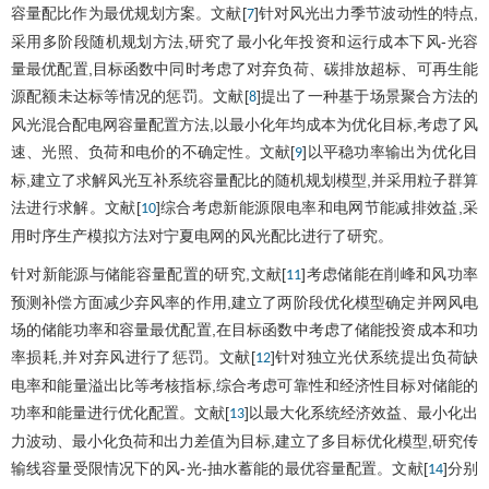
容量配比作为最优规划方案。文献[
]针对风光出力季节波动性的特点,
7
采用多阶段随机规划方法,研究了最小化年投资和运行成本下风-光容
量最优配置,目标函数中同时考虑了对弃负荷、碳排放超标、可再生能
源配额未达标等情况的惩罚。文献[
]提出了一种基于场景聚合方法的
8
风光混合配电网容量配置方法,以最小化年均成本为优化目标,考虑了风
速、光照、负荷和电价的不确定性。文献[
]以平稳功率输出为优化目
9
标,建立了求解风光互补系统容量配比的随机规划模型,并采用粒子群算
法进行求解。文献[
]综合考虑新能源限电率和电网节能减排效益,采
10
用时序生产模拟方法对宁夏电网的风光配比进行了研究。
针对新能源与储能容量配置的研究,文献[
]考虑储能在削峰和风功率
11
预测补偿方面减少弃风率的作用,建立了两阶段优化模型确定并网风电
场的储能功率和容量最优配置,在目标函数中考虑了储能投资成本和功
率损耗,并对弃风进行了惩罚。文献[
]针对独立光伏系统提出负荷缺
12
电率和能量溢出比等考核指标,综合考虑可靠性和经济性目标对储能的
功率和能量进行优化配置。文献[
]以最大化系统经济效益、最小化出
13
力波动、最小化负荷和出力差值为目标,建立了多目标优化模型,研究传
输线容量受限情况下的风-光-抽水蓄能的最优容量配置。文献[
]分别
14