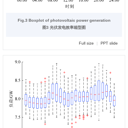
Fig.3 Boxplot of photovoltaic power generation
图3 光伏发电效率箱型图
Full size
|
PPT slide