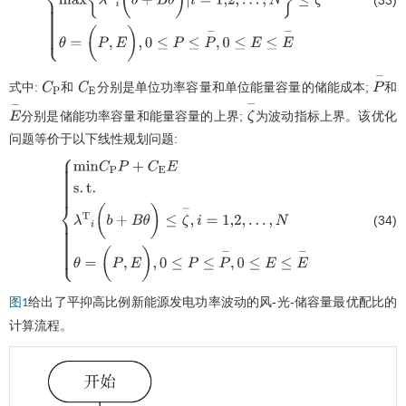
m
i
n
C
P
P
+
C
E
E
s
.
t
.
m
a
x
{
λ
T
i
(
b
+
B
θ
)
i
=
1,2
,
…
,
N
}
≤
ζ
-
θ
=
(
P
,
E
)
,
0
≤
P
≤
P
-
,
0
≤
E
≤
E
-
式中:
和
分别是单位功率容量和单位能量容量的储能成本;
和
C
P
C
E
P
-
分别是储能功率容量和能量容量的上界;
为波动指标上界。该优化
E
-
ζ
-
问题等价于以下线性规划问题:
(34)
m
i
n
C
P
P
+
C
E
E
s
.
t
.
λ
T
i
(
b
+
B
θ
)
≤
ζ
-
,
i
=
1,2
,
…
,
N
θ
=
(
P
,
E
)
,
0
≤
P
≤
P
-
,
0
≤
E
≤
E
-
给出了平抑高比例新能源发电功率波动的风-光-储容量最优配比的
图1
计算流程。