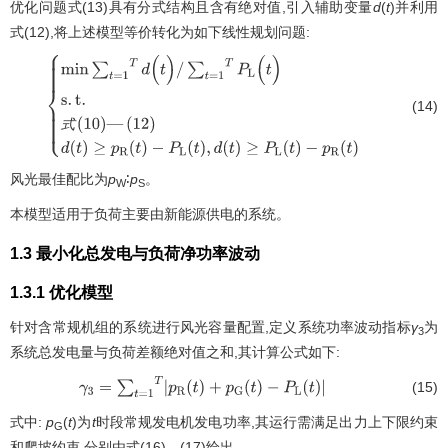
优化问题式(13)具有分式结构且含有绝对值,引入辅助变量
d
(
t
)并利用
式(12),将上述模型等价转化为如下线性规划问题:
(14)
m
i
n
∑
t
=
1
T
d
(
t
)
/
∑
t
=
1
T
P
L
(
t
)
s
.
t
.
式
(
10
)
—
式
(
12
)
d
(
t
)
≥
p
R
(
t
)
-
P
L
(
t
)
,
d
(
t
)
≥
P
L
(
t
)
-
p
R
(
t
)
风光最佳配比为
p
∶
p
。
W
S
本模型适用于负荷主要由新能源供电的系统。
1.3 最小化总发电与负荷净功率波动
1.3.1 优化模型
针对含常规机组的系统进行风光容量配置,定义系统功率波动指标
γ
为
3
系统总发电量与负荷差额绝对值之和,其计算公式如下:
(15)
γ
3
=
∑
t
=
1
T
p
R
(
t
)
+
p
G
(
t
)
-
P
L
(
t
)
式中:
p
(
t
)为
t
时段常规发电机发电功率,其运行需满足出力上下限约束
G
和爬坡约束,分别由式(16)、(17)给出。