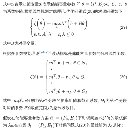
式中:
x
表示决策变量;
θ
表示储能容量参数,即
;
A
、
B
、
c
、
b
θ
=
(
P
,
E
)
为系数矩阵;根据线性规划对偶理论,优化问题式(28)的对偶问题如下:
(29)
ζ
(
θ
)
=
m
a
x
λ
λ
T
(
b
+
B
θ
)
s
.
t
.
A
T
λ
=
c
,
λ
≤
0
式中:
λ
为对偶变量。
24
25
[
-
]
根据多参数规划理论
,波动指标是储能容量参数的分段线性函数:
︙
(30)
θ
ζ
(θ)
=
m
T
1
θ
+
n
1
,
θ
∈
Θ
1
︙
︙
m
T
i
θ
+
n
i
,
θ
∈
Θ
i
︙
m
T
I
θ
+
n
I
,
θ
∈
Θ
I
式中:
和
n
分别为第
i
个分段的斜率矩阵和截距系数;
为第
i
个分段
m
i
Θ
i
i
对应的参数
的取值范围;
I
为总分段数目。
θ
假设在储能容量参数方案
下对偶问题式(29)的最优解
θ
0
=
(
P
0
,
E
0
)
为
,在方案
下对偶问题式(29)的最优解为
,则有:
λ
0
θ
1
=
(
P
1
,
E
1
)
λ
1