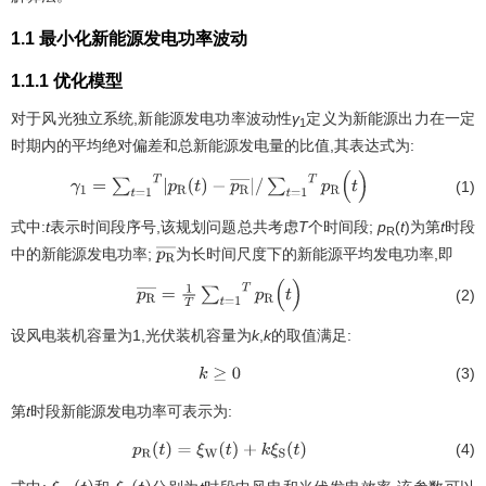
1.1 最小化新能源发电功率波动
1.1.1 优化模型
对于风光独立系统,新能源发电功率波动性
γ
定义为新能源出力在一定
1
时期内的平均绝对偏差和总新能源发电量的比值,其表达式为:
(1)
γ
1
=
∑
t
=
1
T
p
R
(
t
)
-
p
R
¯
/
∑
t
=
1
T
p
R
(
t
)
式中:
t
表示时间段序号,该规划问题总共考虑
T
个时间段;
p
(
t
)为第
t
时段
R
中的新能源发电功率;
为长时间尺度下的新能源平均发电功率,即
p
R
¯
(2)
p
R
¯
=
1
T
∑
t
=
1
T
p
R
(
t
)
设风电装机容量为1,光伏装机容量为
k
,
k
的取值满足:
(3)
k
≥
0
第
t
时段新能源发电功率可表示为:
(4)
p
R
(
t
)
=
ξ
W
(
t
)
+
k
ξ
S
(
t
)