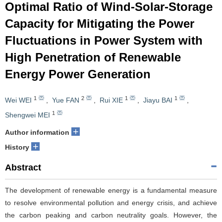
Optimal Ratio of Wind-Solar-Storage
Capacity for Mitigating the Power
Fluctuations in Power System with
High Penetration of Renewable
Energy Power Generation
1
2
1
1
Wei WEI
,
Yue FAN
,
Rui XIE
,
Jiayu BAI
,
1
Shengwei MEI
+
Author information
+
History
Abstract
The development of renewable energy is a fundamental measure
to resolve environmental pollution and energy crisis, and achieve
the carbon peaking and carbon neutrality goals. However, the