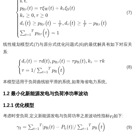
(7)
m
i
n
∑
t
=
1
T
d
τ
(
t
)
s
.
t
.
p
R
τ
(
t
)
=
τ
ξ
W
(
t
)
+
k
τ
ξ
S
(
t
)
k
τ
≥
0
,
τ
≥
0
d
τ
(
t
)
≥
p
R
τ
(
t
)
-
1
T
,
p
R
τ
(
t
)
∑
t
=
1
T
p
R
τ
(
t
)
=
1
线性规划模型式(7)与原分式优化问题式(6)的最优解具有如下对应关
系:
(8)
d
τ
(
t
)
=
τ
d
(
t
)
,
p
R
τ
(
t
)
=
τ
p
R
(
t
)
,
k
τ
=
τ
k
τ
=
1
/
∑
t
=
1
T
p
R
(
t
)
本模型适用于负荷曲线较平滑的系统,如青海省电力系统。
1.2 最小化新能源发电与负荷净功率波动
1.2.1 优化模型
考虑时变负荷,定义新能源发电与负荷功率之差波动性指标
γ
如下:
2
(9)
γ
2
=
∑
t
=
1
T
p
R
(
t
)
-
P
L
(
t
)
/
∑
t
=
1
T
p
R
(
t
)