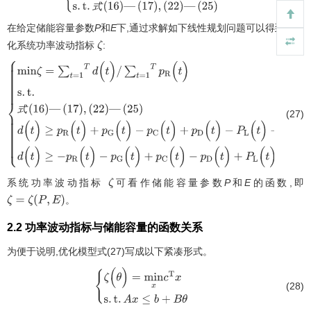
m
i
n
式
(
21
)
s
.
t
.
式
(
16
)
—
(
17
)
,
(
22
)
—
式
(
25
)
在给定储能容量参数
P
和
E
下,通过求解如下线性规划问题可以得到最小
化系统功率波动指标
:
ζ
式
(27)
m
i
n
ζ
=
∑
t
=
1
T
d
(
t
)
/
∑
t
=
1
T
p
R
(
t
)
s
.
t
.
式
(
16
)
—
(
17
)
,
(
22
)
—
(
25
)
d
(
t
)
≥
p
R
(
t
)
+
p
G
(
t
)
-
p
C
(
t
)
+
p
D
(
t
)
-
P
L
(
t
)
-
p
-
d
(
t
)
≥
-
p
R
(
t
)
-
p
G
(
t
)
+
p
C
(
t
)
-
p
D
(
t
)
+
P
L
(
t
)
+
p
-
系统功率波动指标
可看作储能容量参数
P
和
E
的函数,即
ζ
。
ζ
=
ζ
(
P
,
E
)
2.2 功率波动指标与储能容量的函数关系
为便于说明,优化模型式(27)写成以下紧凑形式。
(28)
ζ
(
θ
)
=
m
i
n
x
c
T
x
s
.
t
.
A
x
≤
b
+
B
θ