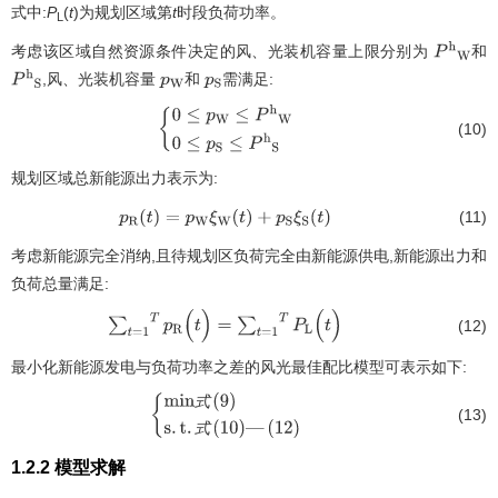
式中:
P
(
t
)为规划区域第
t
时段负荷功率。
L
考虑该区域自然资源条件决定的风、光装机容量上限分别为
和
P
h
W
,风、光装机容量
和
需满足:
P
h
S
p
W
p
S
(10)
0
≤
p
W
≤
P
h
W
0
≤
p
S
≤
P
h
S
规划区域总新能源出力表示为:
(11)
p
R
(
t
)
=
p
W
ξ
W
(
t
)
+
p
S
ξ
S
(
t
)
考虑新能源完全消纳,且待规划区负荷完全由新能源供电,新能源出力和
负荷总量满足:
(12)
∑
t
=
1
T
p
R
(
t
)
=
∑
t
=
1
T
P
L
(
t
)
最小化新能源发电与负荷功率之差的风光最佳配比模型可表示如下:
式
(13)
m
i
n
式
(
9
)
s
.
t
.
式
(
10
)
—
式
(
12
)
1.2.2 模型求解