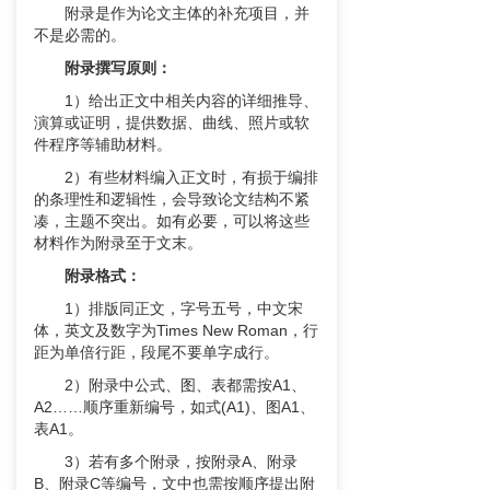
附录是作为论文主体的补充项目，并
不是必需的。
附录撰写原则：
1）给出正文中相关内容的详细推导、
演算或证明，提供数据、曲线、照片或软
件程序等辅助材料。
2）有些材料编入正文时，有损于编排
的条理性和逻辑性，会导致论文结构不紧
凑，主题不突出。如有必要，可以将这些
材料作为附录至于文末。
附录格式：
1）排版同正文，字号五号，中文宋
体，英文及数字为Times New Roman，行
距为单倍行距，段尾不要单字成行。
2）附录中公式、图、表都需按A1、
A2……顺序重新编号，如式(A1)、图A1、
表A1。
3）若有多个附录，按附录A、附录
B、附录C等编号，文中也需按顺序提出附