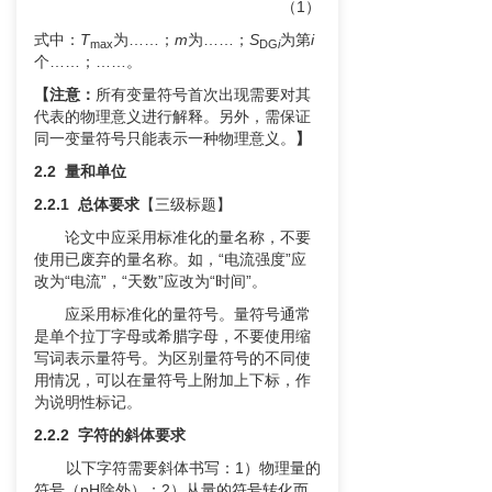
（1）
式中：
T
为……；
m
为……；
S
为第
i
max
DG
i
个……；……。
【注意：
所有变量符号首次出现需要对其
代表的物理意义进行解释。另外，需保证
同一变量符号只能表示一种物理意义。
】
2.2 量和单位
2.2.1 总体要求
【三级标题】
论文中应采用标准化的量名称，不要
使用已废弃的量名称。如，“电流强度”应
改为“电流”，“天数”应改为“时间”。
应采用标准化的量符号。量符号通常
是单个拉丁字母或希腊字母，不要使用缩
写词表示量符号。为区别量符号的不同使
用情况，可以在量符号上附加上下标，作
为说明性标记。
2.2.2
字符的斜体要求
以下字符需要斜体书写：1）物理量的
符号（pH除外）；2）从量的符号转化而