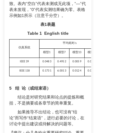
致。表内“空白”代表未测或无此项，“—”代
表未发现，“0”代表实测结果确为零。表格
示例如1所示（注意千分空）。
表
1表题
Table 1 English title
/s
平均耗时
仿真
系统
模型1
模型7
模型13
模型19
IEEE
39
0.048
3
0.495
2
0.005
9
0.024
4
IEEE
118
0.173
1
6.001
3
0.012
4
0.065
1
5
结
论（或
结束
语）
结论是对研究结果和论点的提炼和概
括，不是摘要或各章节的简单重复。
如果推导不出结论，也可没有“结
论”而写作“结束语”，进行必要的讨论，在
讨论中提出建议或待解决的问题等。
【建议：分几条给出重要研究结论、重要