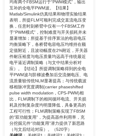
均有两个FBSM运行于“PWM模式”，输出
互补的全电平PWM波。【结果】
Matlab/Simulink仿真结果和物理实验结果
表明，所提FLM可顺利完成交直流电压变
换，任意时刻桥臂中仅有一个FBSM工作
于“PWM模式”，控制难度与开关损耗并未
显著增加；所提基于排序算法的电容电压
均衡策略下，各桥臂电容电压均维持在额
定值附近，且波动幅度在2%附近，开关器
件耐压裕度与电压质量均远高于传统最近
电平逼近调制策略（与文中结果分析对
应）。【结论】所提调制策略得到的全电
平PWM波与阶梯波叠加后交流侧电压、电
流质量较传统NLM显著提高；与传统载波
移相脉冲宽度调制(carrier phaseshifted
pulse width modulation，CPS-PWM)相
比，FLM调制下的相间循环电流、开关损
耗及控制复杂度均明显降低，具备更高的
工程可行性；FLM调制策略实现了FBSM
的“双功能复用”，为提高器件利用率，充
分挖掘元件“功能复用”潜力提供了新思路
（与文后结论对应）。（520字）
关键词
：
关键词1；关键词2；关键词3；