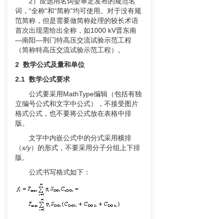
2）应选用名词委审定发布的规范名
词，“全称”和“简称”均可使用。对于没有规
范简称，但是需要做简称处理的较长术语
首次出现需给出全称，如1000 kV晋东南
—南阳—荆门
特高压交流试验示范工程
（简称特高压交流试验示范工程）。
2
数学公式及量和单位
2.1 数学公式要求
公式要采用MathType编辑（包括有独
立编号公式和文字中公式），不接受图片
格式公式，也不要将公式放在表格中排
版。
文字中内嵌公式中的分式采用横排
（
x/y
）的形式，不要采用分子分组上下排
版。
公式书写格式如下：