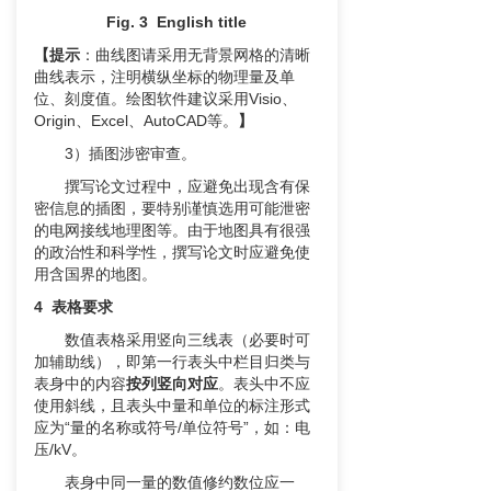
Fig. 3 English title
【
提示
：曲线图请采用无背景网格的清晰
曲线表示，注明横纵坐标的物理量及单
位、刻度值。绘图软件建议采用Visio、
Origin、Excel、AutoCAD等。
】
3）插图涉密审查。
撰写论文过程中，应避免出现含有保
密信息的插图，要特别谨慎选用可能泄密
的电网接线地理图等。由于地图具有很强
的政治性和科学性，撰写论文时应避免使
用含国界的地图。
4
表格要求
数值表格采用竖向三线表（必要时可
加辅助线），即第一行表头中栏目归类与
表身中的内容
按列竖向对应
。表头中不应
使用斜线，且表头中量和单位的标注形式
应为“量的名称或符号/单位符号”，如：电
压/kV。
表身中同一量的数值修约数位应一