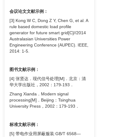
会议论文文献示例：
[3] Kong W C, Dong Z Y, Chen G, et al. A
rule based domestic load profile
generator for future smart grid[C]//2014
Australasian Universities Power
Engineering Conference (AUPEC). IEEE,
2014: 1-5.
图书文献示例：
[4] 张贤达．现代信号处理[M]．北京：清
华大学出版社，2002：179-193．
Zhang Xianda．Modern signal
processing[M]．Beijing：Tsinghua
University Press，2002：179-193．
标准文献示例：
[5] 带电作业用屏蔽服装:GB/T 6568—