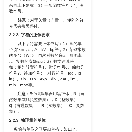
来的上下角标；3）一般函数符号；4）变
数符号。
注意：
对于矢量（向量）、矩阵的符
号需要用黑斜体。
2.2.3 字符的正体要求
以下字符需要正体书写：1）量的单
位,如km，s，A，kV，kg等；2）某些常数
的符号（仅限于自然对数的底e、圆周率
π、复数的虚部i或j；3）数学运算符，
如：矩阵转置符号T、微分符号d、偏微分
符号?、连加符号∑、对数符号（log，lg，
ln）、sin，tan，exp，div，det，lim，
min，max等。
注意：
5个特殊集合用黑正体，
N
（自
然数集或非负整数集），
Z
（整数集），
Q
（有理数集），
R
（实数集），
C
（复数
集）。
2.2.3 物理量的单位
数值与单位之间要加空格，如10 h。