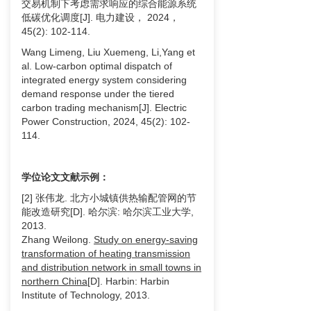
交易机制下考虑需求响应的综合能源系统
低碳优化调度[J]. 电力建设， 2024，
45(2): 102-114.
Wang Limeng, Liu Xuemeng, Li,Yang et
al. Low-carbon optimal dispatch of
integrated energy system considering
demand response under the tiered
carbon trading mechanism[J]. Electric
Power Construction, 2024, 45(2): 102-
114.
学位论文文献示例：
[2] 张伟龙. 北方小城镇供热输配管网的节
能改造研究[D]. 哈尔滨: 哈尔滨工业大学,
2013.
Zhang Weilong.
Study on energy-saving
transformation of heating transmission
and distribution network in small towns in
northern China
[D]. Harbin: Harbin
Institute of Technology, 2013.