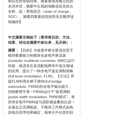
响论文的审稿结果。摘要要使用规范化的
名词术语，摘要中出现的缩略语应先给出
全称，如：荷电状态（state of charge，
SOC）。摘要四要素按照按照先后顺序连
续编排
】
中文摘要示例如下（要求将目的、方法、
结果、结论在摘要中标出来，见示例）：
摘要：
【目的】为改善半桥全桥混合型子
模块数量较少的模块化多电平换流器
(modular multilevel converter, MMC)运行
性能，推进其在直流配电网等中低压领域
的应用，提出了一种全电平逼近调制策略
(full level modulation, FLM)。【方法】所
提FLM利用全桥子模块(full bridge
submodule, FBSM)的全电平输出能力，
控制桥臂中某一FBSM运行于“脉宽调制
(pulse width modulation, PWM)模式”，将
所得全电平PWM波与原阶梯波叠加以进一
步逼近正弦调制波。子模块工作模式由电
容电压排序结果确定，相单元中任意时刻