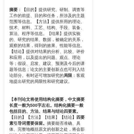
摘要
：
【
目的
】
提供研究、研制、调查等
工作的前提、目的和任务，所涉及的主题
范围等信息。
【
方法
】
提供所用的理论、
技术、材料、工艺、结构、手段、装备、
算法、程序等信息。【结果】提供实验
的、研究的结果、数据，被确定的关系，
观察的结果，得到的效果、性能等信息。
【
结论
】
提供对结果的分析、比较、评价
和应用，以及提出的问题、观点、理论
等；假设、启发、建议、预测及今后的课
题等信息；论文的主要创新点也可列入结
论部分。有时还可增加研究的
局限
：客观
地提出研究的局限性和研究建议。
【本刊论文将使用结构化摘要，中文摘要
长度一般为500字左右。结构化摘要一般
包括目的、方法、结果与结论四要素。
【
目的
】【
方法
】
【结果】
【
结论
】四要
素引导词需要保留。
摘要能否准确、具
体、完整地概括原文的创新之处，将会影