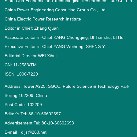
State Grid Economic and Technological Research Institute Co. Ltd
China Power Engineering Consulting Group Co., Ltd
China Electric Power Research Institute
Editor in Chief: Zhang Quan
Associate Editor-in-Chief:KANG Chongqing, BI Tianshu, LI Hui
Executive Editor-in-Chief:YANG Weihong, SHENG Yi
Editorial Director:WEI Xihui
CN: 11-2583/TM
ISSN: 1000-7229
Address: Tower A225, SGCC, Future Science & Technology Park,
Beijing 102209, China
Post Code: 102209
Editor’s Tel: 86-10-66602697
Advertisement Tel: 86-10-66602693
E-mail：dljs@263.net