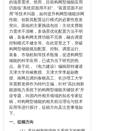
的场景需求。然而，目前构网型储能应用
仍面临“系统层面用不好”、“装置层面不好
用”等技术问题，如何提升构网型储能涉网
性能、创新其配置运行模式的必要性愈发
突出。面临的主要挑战包括：主动支撑能
力需求不清晰，多场景优化配置方法不明
确，装备构网支撑功能不完善，融合调度
控制模式不健全等。在此背景之下，突破
构网型储能规划配置、控制、调度运行、
装备、市场机制等技术瓶颈，促进构网型
储能的科学应用，已成为当下研究的热
点。基于此，《电力建设》编辑部特邀请
天津大学肖峻教授、天津大学李超副教
授、南网总调刘春晓高工、长沙理工大学
宋晨辉老师作为特约主编，针对“高比例新
能源电力系统下的构网型储能关键技术”开
设专题，向国内外相关领域的知名专家征
稿，对构网型储能的相关前沿理论与技术
应用等进行探讨，征稿方向及注意事项如
下。
一、征稿方向
（1）高比例新能源电力系统下的构网