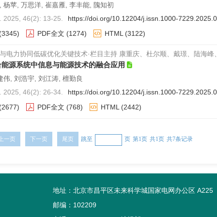
 杨苹, 万思洋, 崔嘉雁, 李丰能, 隗知初
025, 46(2): 13-25.
https://doi.org/10.12204/j.issn.1000-7229.2025.
(3345)
PDF全文
(1274)
HTML
(3122)
与电力协同低碳优化关键技术·栏目主持 康重庆、杜尔顺、戴璟、陆海峰
合能源系统中信息与能源技术的融合应用
建伟, 刘浩宇, 刘江涛, 檀勤良
025, 46(2): 26-34.
https://doi.org/10.12204/j.issn.1000-7229.2025.
(2677)
PDF全文
(768)
HTML
(2442)
上一页
下一页
尾页
跳至
页
第1页
共1页
共7条记录
地址：北京市昌平区未来科学城国家电网办公区 A225
邮编：102209