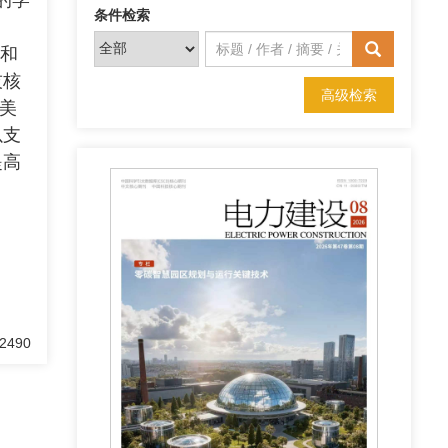
的学
条件检索
和
技核
高级检索
美
以支
提高
2490