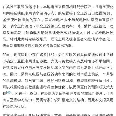
在柔性互联装置运行中，本地电压采样值相对易于获取，且电压变化
可间接反映配电网功率波动状态。以装置接于变压器出口位置为例，
鉴于变压器阻抗的存在，其采样电压大小与配电网功率流向直接相
关：功率正向流动（即变压器输出负载功率）时，采样电压较低；功
率反向流动（如负载反馈能量或分布式能源馈入）时，采样电压较
高。针对此类特定接线场景，理论上可依据电压变化推演功率变化，
进而动态调整柔性互联装置各端口输出功率。
然而，现实应用中存在诸多挑战：柔性互联装置具体接线位置通常难
以确定，且配电网基础参数、光伏与负载接入点及特性亦不尽相同，
导致装置采样点电压与变压器功率之间的内在联系复杂且机理尚不明
确。因此，采样点电压与变压器功率之间的映射本质上构成一个典型
的黑箱模型。针对该问题，神经网络模型和元模型都有较强适用性，
可以根据给定的数据集进行调整和优化，以提供更好的预测或决策支
43
[
]
持
。相较于元模型，神经网络更适合处理复杂的非线性关系，且具
有自适应学习能力，无需专家知识和预定义的结构，因此本文拟采用
神经网络模型。
本文提出一种两阶段解决方案：首先，充分挖掘现有运行环境中的电