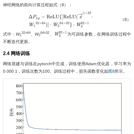
神经网络的前向计算过程如式（8）：
（8）
Δ
P
x
y
=
R
e
L
U
{
[
R
e
L
U
(
x
→
1
×
32
⋅
W
1
32
×
64
)
]
⋅
W
2
64
×
32
}
⋅
W
3
32
×
1
32×64
64×32
式中：
W
、
W
、
为可训练参数，在网络训练过程中
W
3
32
×
1
1
2
不断迭代更新。
2.4 网络训练
网络搭建与训练在pytorch中完成，训练使用Adam优化器，学习率为
0.000 1，训练次数为100。训练过程中，损失函数变化如
所示。
图8