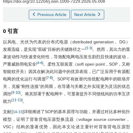
https://doi.org/10.12204/j.issn.1000-7229.2026.05.008
Previous Article
Next Article
0 引言
以风电、光伏为代表的分布式电源（distributed generation， DG）
1
-
3
[
]
发展迅猛，是实现“双碳”目标的关键路径之一
。然而，其出力的显
著波动性与快速变化特性，导致配电网电压发生剧烈且快速的波动，
4
-
6
[
]
严重威胁用电安全
。柔性互联装置（soft open point，SOP，又称
智能软开关）因其在解决此问题中的优异表现，已广泛应用于有源配
7
8
[
-
]
电网的优化运行与调度
。SOP可有效替代传统配电网中的联络开
关，克服“刚性连接”的局限，在导通与关断之外实现更为灵活的状态
9
10
[
-
]
调控
。将其部署于配电网中，可显著提升不同馈线间的功率互济
11
-
13
[
]
能力
。
文献[
-
]详细阐述了SOP的基本原理与功能，并通过对比多种拓扑
14
15
模型，证明了背靠背电压源型换流器（voltage source converter，
VSC）结构的显著优势，因此本文论述主要针对背靠背电压源型