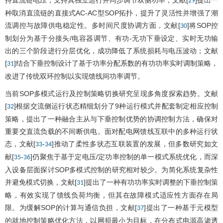
持直流链电压，支持其独立运行并同步调节双侧功率；文献[
]提出一
29
种取消直流链的直接式AC-AC型SOP拓扑，提升了灵活性并增强了潮
流调控与故障供电稳定性。多时间尺度协调方面，文献[
]将SOP控
30
制划分为基于分接头/电容器调节、有功-无功下垂设定、实时无功输
出的三个阶段进行分层优化，成功降低了系统损耗与电压波动；文献
[
]结合下垂控制设计了基于功率分配系数的有功功率实时调制策略，
31
改进了传统双环控制以实现馈线间功率调节。
当前SOP多模式运行及控制策略切换研究呈现多角度探索趋势。文献
[
]根据交流侧运行状态精细划分了9种运行模式并配套制定相应控制
32
策略，提出了一种融合主从与下垂控制优势的协调控制方法，确保对
重要交直流负载的不间断供电。面对配电网馈线互联中的多种运行状
态，文献[
-
]推动了柔性多状态互联装置的发展，但多数研究如文
33
34
献[
-
]仍聚焦于基于定电压/定功率控制的单一模式系统优化，而深
35
36
入设备层面探讨SOP多模式控制的研究相对较少。为简化系统复杂性
并避免模式切换，文献[
]提出了一种有功功率实时调整的下垂控制策
31
略，有效实现了馈线负荷均衡，但其在故障模式适应性方面存在局
限。为缓解SOP的计算与通信负担，文献[
]提出了一种基于元模型
37
的就地控制策略优化方法，以网损最小为目标，在分布式电源高渗透