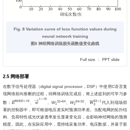
Fig. 8 Variation curve of loss function values during
neural network training
图8 神经网络训练损失函数值变化曲线
Full size
|
PPT slide
2.5 网络部署
在数字信号处理器（digital signal processor，DSP）中使用C语言复
现网络前向推断的过程，待网络训练完成后，将上述提到的可学习参
32×64
64×32
数：
、
、
W
、
W
、
代入到现场部
E
86
400
×
16
w
→
1
×
16
W
3
32
×
1
1
2
署的控制器中，即可根据电压差实时预测功率差。当配电网的拓扑结
构、负荷特性或光伏渗透率发生显著变化后，会影响神经网络的预测
精度。因此，在实际应用中，需持续采集功率、电压数据，并基于新