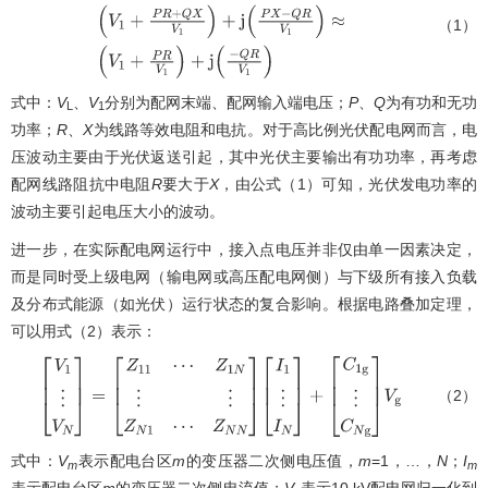
（1）
V
˙
L
=
V
˙
1
+
P
−
Q
V
1
(
R
+
j
X
)
=
(
V
1
+
P
R
+
Q
X
V
1
)
+
j
(
P
X
−
Q
R
V
1
)
≈
(
V
1
+
P
R
V
1
)
+
j
(
−
Q
R
V
1
)
式中：
V
、
V
分别为配网末端、配网输入端电压；
P
、
Q
为有功和无功
L
1
功率；
R
、
X
为线路等效电阻和电抗。对于高比例光伏配电网而言，电
压波动主要由于光伏返送引起，其中光伏主要输出有功功率，再考虑
配网线路阻抗中电阻
R
要大于
X
，由公式（1）可知，光伏发电功率的
波动主要引起电压大小的波动。
进一步，在实际配电网运行中，接入点电压并非仅由单一因素决定，
而是同时受上级电网（输电网或高压配电网侧）与下级所有接入负载
及分布式能源（如光伏）运行状态的复合影响。根据电路叠加定理，
可以用式（2）表示：
（2）
[
V
1
⋮
V
N
]
=
[
Z
11
⋯
Z
1
N
⋮
⋮
Z
N
1
⋯
Z
N
N
]
[
I
1
⋮
I
N
]
+
[
C
1
g
⋮
C
N
g
]
V
g
式中：
V
表示配电台区
m
的变压器二次侧电压值，
m
=1，…，
N
；
I
m
m