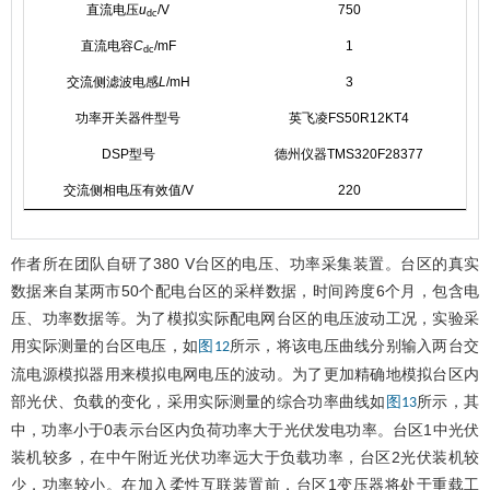
直流电压
u
/V
750
dc
直流电容
C
/mF
1
dc
交流侧滤波电感
L
/mH
3
功率开关器件型号
英飞凌FS50R12KT4
DSP型号
德州仪器TMS320F28377
交流侧相电压有效值/V
220
作者所在团队自研了380 V台区的电压、功率采集装置。台区的真实
数据来自某两市50个配电台区的采样数据，时间跨度6个月，包含电
压、功率数据等。为了模拟实际配电网台区的电压波动工况，实验采
用实际测量的台区电压，如
所示，将该电压曲线分别输入两台交
图12
流电源模拟器用来模拟电网电压的波动。为了更加精确地模拟台区内
部光伏、负载的变化，采用实际测量的综合功率曲线如
所示，其
图13
中，功率小于0表示台区内负荷功率大于光伏发电功率。台区1中光伏
装机较多，在中午附近光伏功率远大于负载功率，台区2光伏装机较
少，功率较小。在加入柔性互联装置前，台区1变压器将处于重载工