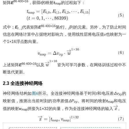
86 400×16
矩阵
E
，获得
t
的映射
t
的过程如下：
map
（5）
t
m
a
p
=
[
E
t
,
0
,
E
t
,
1
,
E
t
,
2
,
⋯
,
E
t
,
15
]
(
t
=
0
,
1
,
⋯
,
86
399
)
86 400×16
式中：
E
代表矩阵
E
第
t
行、
j
列的元素。另外，为了防止时间
t，j
信息在网络计算中占据绝对影响力，使用线性层将电压值
v
也映射为一
个1×16浮点数向量。
（6）
v
m
a
p
=
Δ
v
x
y
⋅
w
→
1
×
16
86 400×16
上述矩阵
E
以及
皆为可学习参数，在网络训练过程中不
w
→
1
×
16
断迭代更新。
2.3 全连接神经网络
神经网络结构如
所示。全连接神经网络基于时间
t
和电压差
Δv
的
图6
xy
映射值，推测出当前时刻的功率差值
ΔP
。将时间的映射
t
和电压
xy
map
值的映射
v
拼接为1×32的向量，作为全连接神经网络的输入
。
x
→
map
（7）
x
→
=
[
t
m
a
p
,
v
m
a
p
]
1
×
32