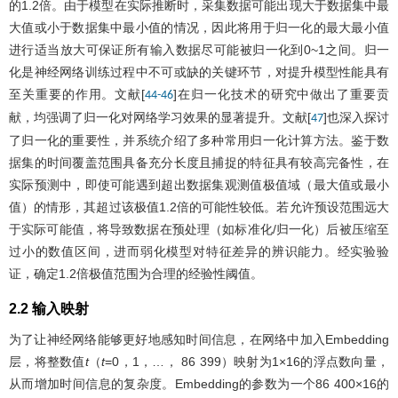
的1.2倍。由于模型在实际推断时，采集数据可能出现大于数据集中最
大值或小于数据集中最小值的情况，因此将用于归一化的最大最小值
进行适当放大可保证所有输入数据尽可能被归一化到0~1之间。归一
化是神经网络训练过程中不可或缺的关键环节，对提升模型性能具有
至关重要的作用。文献[
]在归一化技术的研究中做出了重要贡
44
-
46
献，均强调了归一化对网络学习效果的显著提升。文献[
]也深入探讨
47
了归一化的重要性，并系统介绍了多种常用归一化计算方法。鉴于数
据集的时间覆盖范围具备充分长度且捕捉的特征具有较高完备性，在
实际预测中，即使可能遇到超出数据集观测值极值域（最大值或最小
值）的情形，其超过该极值1.2倍的可能性较低。若允许预设范围远大
于实际可能值，将导致数据在预处理（如标准化/归一化）后被压缩至
过小的数值区间，进而弱化模型对特征差异的辨识能力。经实验验
证，确定1.2倍极值范围为合理的经验性阈值。
2.2 输入映射
为了让神经网络能够更好地感知时间信息，在网络中加入Embedding
层，将整数值
t
（
t
=0，1，…， 86 399）映射为1×16的浮点数向量，
从而增加时间信息的复杂度。Embedding的参数为一个86 400×16的