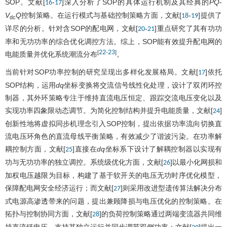
SOP。文献[
-
]深入分析了SOP的具体运行机制及其经典的
PQ
-
16
17
V
Q
控制策略。在运行模式与基础控制策略方面，文献[
-
]提供了
18
19
dc
详尽的分析。针对含SOP的配电网，文献[
-
]重点研究了其有功功
20
21
率和无功功率的综合优化调控方法。综上，SOP能有效提升配电网的
22
23
[
-
]
电能质量并优化系统潮流分布
。
当前针对SOP功率控制的研究呈现出多样化发展格局。文献[
]依托
17
SOP结构，运用
dq
坐标变换将交流信号线性化处理，设计了双闭环控
制器，其外环策略专注于维持直流电压恒定、跟踪交流电压变化以及
实现功率四象限动态调节。为简化控制结构并提升电能质量，文献[
]
24
创新性地将虚拟同步机理念引入SOP控制，提出依据功率流向切换直
流电压环角色的直流母线平衡策略，有效减少了谐波污染。在功率解
耦控制方面，文献[
]直接在
dq
坐标系下设计了解耦控制器以实现有
25
功与无功功率的独立调控。系统级优化方面，文献[
]以最小化网损和
26
加权电压越限为目标，构建了基于软开关的电压无功时序优化模型，
保障配电网安全经济运行；而文献[
]则采用改进型遗传算法解决分布
27
式电源高渗透带来的问题，提出兼顾降损与电压优化的控制策略。在
拓扑与控制协同方面，文献[
]的负荷控制策略通过两端变流器共同维
28