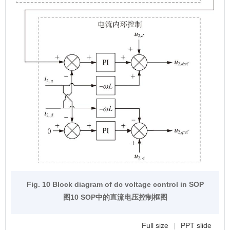
Fig. 10 Block diagram of dc voltage control in SOP
图10 SOP中的直流电压控制框图
Full size
|
PPT slide