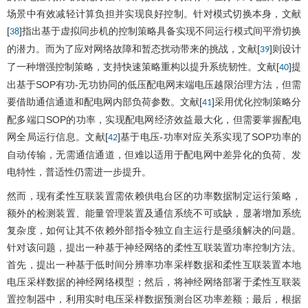
场景中有效减轻计算负担并实现良好控制。针对模式切换本身，文献
[
]指出基于虚拟同步机的控制策略具备实现不同运行模式间平滑切换
38
的潜力。而为了应对网络故障和暂态扰动带来的挑战，文献[
]则设计
39
了一种增强控制策略，支持快速策略重构以提升系统韧性。文献[
]提
40
出基于SOP有功-无功协同的低压配电网末端电压越限治理方法，但需
要借助通信通道和配电网内部负荷参数。文献[
]采用优化控制策略分
41
配多端口SOP的功率，实现配电网经济效益最大化，但需要掌握配电
网全局运行信息。文献[
]基于电压-功率对应关系实现了SOP功率的
42
自动传输，无需通信通道，但难以适用于配电网中差异化的负荷、发
电特性，普适性仍需进一步提升。
然而，现有柔性互联装置需依赖供电台区的功率数据制定运行策略，
额外的检测装置、能量管理装置及通信系统不可或缺，显著增加系统
复杂度，如何让其不依赖外部指令独立自主运行是亟须解决的问题。
针对该问题，提出一种基于神经网络的柔性互联装置功率控制方法。
首先，提出一种基于低时间分辨率功率采样数据和柔性互联装置本地
电压采样数据的神经网络模型；然后，将神经网络部署于柔性互联装
置控制器中，利用实时电压采样数据预测台区功率差额；最后，根据