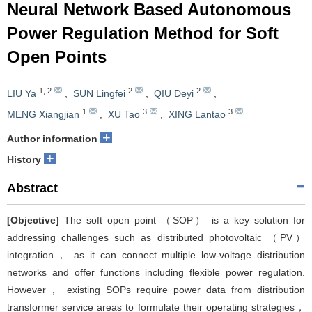
Neural Network Based Autonomous
Power Regulation Method for Soft
Open Points
1
,
2
2
2
LIU Ya
,
SUN Lingfei
,
QIU Deyi
,
1
3
3
MENG Xiangjian
,
XU Tao
,
XING Lantao
+
Author information
+
History
Abstract
[Objective]
The soft open point （SOP） is a key solution for
addressing challenges such as distributed photovoltaic （PV）
integration， as it can connect multiple low-voltage distribution
networks and offer functions including flexible power regulation.
However， existing SOPs require power data from distribution
transformer service areas to formulate their operating strategies，