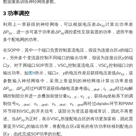
数据重新训练神经网络参数。
3 功率调控
利用上一章获得的神经网络，可以根据电压差
Δv
计算出功率差
xy
ΔP
，进一步可基于功率差
ΔP
调控柔性互联装置的功率，进而平衡
xy
xy
多个配电网的功率。
在SOP中，其中一个端口负责控制直流电压，假设为连接台区
x
的端口
x
，另外多个变流器控制不同端口的输出功率，假设为连接台区
y
的端
口
y
。对于两端口SOP而言，VSC
控制直流电压，VSC
控制端口2的
x
y
输出功率。如
所示，端口
x、y
的电压作差后获得电压差值
Δv
，该
图9
xy
参数输入神经网络中，采用上章提到的神经网络计算出功率差值
ΔP
。
ΔP
经过PI调节器获得
d
轴电流参考值
i
，
i
经过
dq
解
xy
xy
x
，
d
ref
x
，
d
ref
耦控制部分并进一步叠加前馈分量
v
，
v
，
获得
dq
坐标系下的调
x
，
d
x
，
q
制信号
v
、
v
。
v
、
v
再经过
dq
/abc环节和PWM
x
，
d
ref
x
，
q
ref
x
，
d
ref
x
，
q
ref
环节得到VSC
的开关信号，该部分为变流器领域常识，因此不再赘
x
述。当
ΔP
为正时，表示VSC
所接配电台区的有功更加富裕，因此需
xy
x
要提升VSC
的输出功率，将配电台区
x
富裕的有功功率转移到配电台
y
区
y
，由此完成SOP功率的分配。