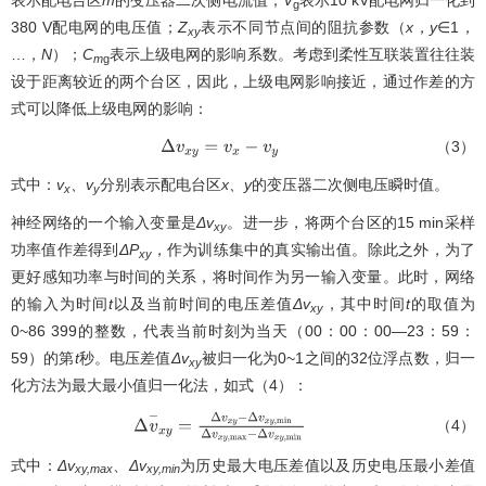
表示配电台区
m
的变压器二次侧电流值；
V
表示10 kV配电网归一化到
g
380 V配电网的电压值；
Z
表示不同节点间的阻抗参数（
x
，
y
∈1，
xy
…，
N
）；
C
表示上级电网的影响系数。考虑到柔性互联装置往往装
m
g
设于距离较近的两个台区，因此，上级电网影响接近，通过作差的方
式可以降低上级电网的影响：
（3）
Δ
v
x
y
=
v
x
−
v
y
式中：
v
、v
分别表示配电台区
x、y
的变压器二次侧电压瞬时值。
x
y
神经网络的一个输入变量是
Δv
。进一步，将两个台区的15 min采样
xy
功率值作差得到
ΔP
，作为训练集中的真实输出值。除此之外，为了
xy
更好感知功率与时间的关系，将时间作为另一输入变量。此时，网络
的输入为时间
t
以及当前时间的电压差值
Δv
，其中时间
t
的取值为
xy
0~86 399的整数，代表当前时刻为当天（00：00：00—23：59：
59）的第
t
秒。电压差值
Δv
被归一化为0~1之间的32位浮点数，归一
xy
化方法为最大最小值归一化法，如式（4）：
（4）
Δ
v
−
x
y
=
Δ
v
x
y
−
Δ
v
x
y
,
m
i
n
Δ
v
x
y
,
m
a
x
−
Δ
v
x
y
,
m
i
n
式中：
Δv
、
Δv
为历史最大电压差值以及历史电压最小差值
xy,max
xy,min