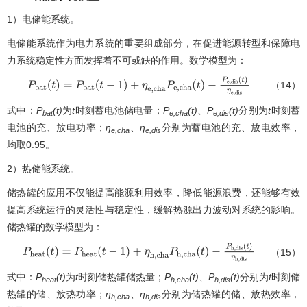
1）电储能系统。
电储能系统作为电力系统的重要组成部分，在促进能源转型和保障电
力系统稳定性方面发挥着不可或缺的作用。数学模型为：
（14）
P
b
a
t
(
t
)
=
P
b
a
t
(
t
−
1
)
+
η
e
,
c
h
a
P
e
,
c
h
a
(
t
)
−
P
e
,
d
i
s
(
t
)
η
e
,
d
i
s
式中：
P
(t)
为
t
时刻蓄电池储电量；
P
(t)
、
P
(t)
分别为
t
时刻蓄
bat
e,cha
e,dis
电池的充、放电功率；
η
、
η
分别为蓄电池的充、放电效率，
e,cha
e,dis
均取0.95。
2）热储能系统。
储热罐的应用不仅能提高能源利用效率，降低能源浪费，还能够有效
提高系统运行的灵活性与稳定性，缓解热源出力波动对系统的影响。
储热罐的数学模型为：
（15）
P
h
e
a
t
(
t
)
=
P
h
e
a
t
(
t
−
1
)
+
η
h
,
c
h
a
P
h
,
c
h
a
(
t
)
−
P
h
,
d
i
s
(
t
)
η
h
,
d
i
s
式中：
P
(t)
为
t
时刻储热罐储热量；
P
(t)
、
P
(t)
分别为
t
时刻储
heat
h,cha
h,dis
热罐的储、放热功率；
η
、
η
分别为储热罐的储、放热效率，
h,cha
h,dis