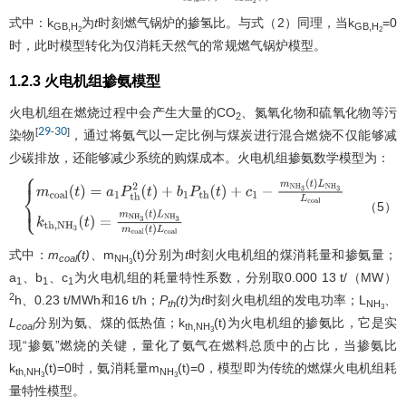
式中：k
为
t
时刻燃气锅炉的掺氢比。与式（2）同理，当k
=0
GB,H
GB,H
2
2
时，此时模型转化为仅消耗天然气的常规燃气锅炉模型。
1.2.3 火电机组掺氨模型
火电机组在燃烧过程中会产生大量的CO
、氮氧化物和硫氧化物等污
2
29
30
[
-
]
染物
，通过将氨气以一定比例与煤炭进行混合燃烧不仅能够减
少碳排放，还能够减少系统的购煤成本。火电机组掺氨数学模型为：
（5）
{
m
c
o
a
l
(
t
)
=
a
1
P
t
h
2
(
t
)
+
b
1
P
t
h
(
t
)
+
c
1
−
m
N
H
3
(
t
)
L
N
H
3
L
c
o
a
l
k
t
h
,
N
H
3
(
t
)
=
m
式中：
m
(t)
、m
(t)分别为
t
时刻火电机组的煤消耗量和掺氨量；
coal
NH
3
a
、b
、c
为火电机组的耗量特性系数，分别取0.000 13 t/（MW）
1
1
1
2
h、0.23 t/MWh和16 t/h；
P
(t)
为
t
时刻火电机组的发电功率；L
、
th
NH
3
L
分别为氨、煤的低热值；k
(t)为火电机组的掺氨比，它是实
coal
th,NH
3
现“掺氨”燃烧的关键，量化了氨气在燃料总质中的占比，当掺氨比
k
(t)=0时，氨消耗量m
(t)=0，模型即为传统的燃煤火电机组耗
th,NH
NH
3
3
量特性模型。