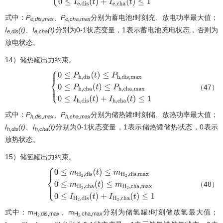
式中：
P
、
P
分别为蓄电池
t
时刻充、放电功率最大值；
e,dis,max
e,cha,max
I
(t)
、
I
(t)
分别为0-1状态变量，1表示蓄电池充电状态，否则为
e,dis
e,cha
放电状态。
14）储热罐出力约束。
（47）
{
0
≤
P
h
,
d
i
s
(
t
)
≤
P
h
,
d
i
s
,
m
a
x
0
≤
P
h
,
c
h
a
(
t
)
≤
P
h
,
c
h
a
,
m
a
x
0
≤
I
h
,
式中：
P
、
P
分别为储热罐
t
时刻储、放热功率最大值；
h,dis,max
h,cha,max
I
(t)
、
I
(t)
分别为0-1状态变量，1表示储热罐储热状态，0表示
h,dis
h,cha
放热状态。
15）储氢罐出力约束。
（48）
{
0
≤
m
H
2
,
d
i
s
(
t
)
≤
m
H
2
,
d
i
s
,
m
a
x
0
≤
m
H
2
,
c
h
a
(
t
)
≤
m
H
2
,
c
h
a
,
m
a
式中：m
、m
分别为储氢罐
t
时刻储放氢最大值；
H
,dis,max
H
,cha,max
2
2