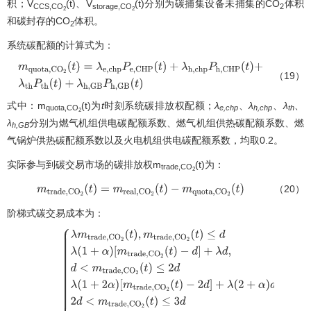
积；V
(t)、V
(t)分别为碳捕集设备未捕集的CO
体积
CCS,CO
storage,CO
2
2
2
和碳封存的CO
体积。
2
系统碳配额的计算式为：
（19）
m
q
u
o
t
a
,
C
O
2
(
t
)
=
λ
e
,
c
h
p
P
e
,
C
H
P
(
t
)
+
λ
h
,
c
h
p
P
h
,
C
H
P
(
t
)
+
λ
t
h
P
t
h
(
t
)
+
λ
h
,
式中：m
(t)为
t
时刻系统碳排放权配额；
λ
、
λ
、
λ
、
quota,CO
e,chp
h,chp
th
2
λ
分别为燃气机组供电碳配额系数、燃气机组供热碳配额系数、燃
h,GB
气锅炉供热碳配额系数以及火电机组供电碳配额系数，均取0.2。
实际参与到碳交易市场的碳排放权m
(t)为：
trade,CO
2
（20）
m
t
r
a
d
e
,
C
O
2
(
t
)
=
m
r
e
a
l
,
C
O
2
(
t
)
−
m
q
u
o
t
a
,
C
O
2
(
t
)
阶梯式碳交易成本为：