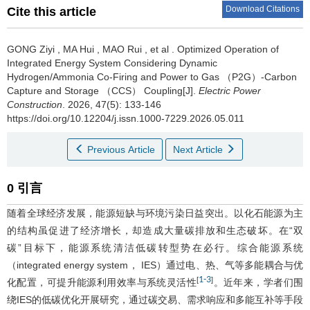
Download Citations
Cite this article
GONG Ziyi
,
MA Hui
,
MAO Rui
,
et al
.
Optimized Operation of
Integrated Energy System Considering Dynamic
Hydrogen/Ammonia Co-Firing and Power to Gas （P2G）-Carbon
Capture and Storage （CCS） Coupling[J].
Electric Power
Construction
. 2026, 47(5): 133-146
https://doi.org/10.12204/j.issn.1000-7229.2026.05.011
Previous Article
Next Article
0 引言
随着全球经济发展，能源短缺与环境污染日益突出。以化石能源为主
的结构虽促进了经济增长，却造成大量碳排放和生态破坏。在“双
碳”目标下，能源系统清洁低碳转型势在必行。综合能源系统
（integrated energy system， IES）通过电、热、气等多能耦合与优
1
-
3
[
]
化配置，可提升能源利用效率与系统灵活性
。近年来，学者们围
绕IES的低碳优化开展研究，通过碳交易、需求响应和多能互补等手段