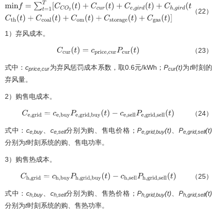
（22）
m
i
n
f
=
∑
t
=
1
T
[
C
C
O
2
(
t
)
+
C
c
u
r
(
t
)
+
C
e
,
g
i
r
d
(
t
)
+
C
h
,
g
i
r
d
(
t
)
+
C
t
h
(
t
)
+
C
c
o
a
l
(
t
)
+
1）弃风成本。
（23）
C
c
u
r
(
t
)
=
c
p
r
i
c
e
,
c
u
r
P
c
u
r
(
t
)
式中：
c
为弃风惩罚成本系数，取0.6元/kWh；
P
(t)
为
t
时刻的
price,cur
cur
弃风量。
2）购售电成本。
（24）
C
e
,
g
r
i
d
=
c
e
,
b
u
y
P
e
,
g
r
i
d
,
b
u
y
(
t
)
−
c
e
,
s
e
l
l
P
e
,
g
r
i
d
,
s
e
l
l
(
t
)
式中：
c
、
c
分别为购、售电价格；
P
(t)
、
P
(t)
e,buy
e,sell
e,grid,buy
e,grid,sell
分别为
t
时刻系统的购、售电功率。
3）购售热成本。
（25）
C
h
,
g
r
i
d
=
c
h
,
b
u
y
P
h
,
g
r
i
d
,
b
u
y
(
t
)
−
c
h
,
s
e
l
l
P
h
,
g
r
i
d
,
s
e
l
l
(
t
)
式中：
c
、
c
分别为购、售热价格；
P
(t)
、
P
(t)
h,buy
h,sell
h,grid,buy
h,grid,sell
分别为
t
时刻系统的购、售热功率。