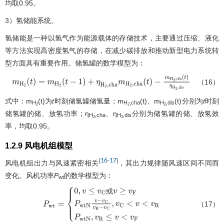
均取0.95。
3）氢储能系统。
氢储能是一种以氢气作为能源载体的存储技术，主要通过压缩、液化
等方法实现高密度氢气的存储，在减少碳排放和推动新型电力系统转
型方面具有重要作用。储氢罐的数学模型为：
（16）
m
H
2
(
t
)
=
m
H
2
(
t
−
1
)
+
η
H
2
,
c
h
a
m
H
2
,
c
h
a
(
t
)
−
m
H
2
,
d
i
s
(
t
)
η
H
2
,
d
i
s
式中：m
(t)为
t
时刻储氢罐储氢量；m
(t)、m
(t)分别为
t
时刻
H
H
,cha
H
,dis
2
2
2
储氢罐的储、放氢功率；η
、η
分别为储氢罐的储、放氢效
H
,cha
H
,dis
2
2
率，均取0.95。
1.2.9 风电机组模型
16
17
[
-
]
风电机组出力与风速紧密相关
，其出力规律随风速区间不同而
变化。风机功率
P
的数学模型为：
wt
或
（17）
P
w
t
=
{
0
,
v
≤
v
C
或
v
≥
v
F
P
w
t
N
v
−
v
C
v
R
−
v
C
,
v
C
<
v
<
v
R
P
w
t
N
,
v
R
≤
v
<
v
F