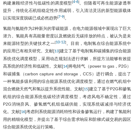
4
-
6
[
]
构建兼顾经济性与低碳性的调度模型
。但随着可再生能源渗透率
提升，传统化石机组稳定性作用减弱，引入清洁灵活的新型能源载体
7
-
9
[
]
以实现深度脱碳已成必然趋势
。
氢能与氨能作为2种新兴的零碳能源，在电力能源领域中展现出了巨大
潜力。氢能具有高能量密度以及燃烧后无碳排放的特点，被认为是未
10
-
12
[
]
来能源转型的关键技术之一
。目前，电制氢在综合能源系统中
的应用已有相关研究。文献[
]建立了基于电制氢和碳捕集的综合能源
13
系统优化调度模型，采用动态规划法进行求解，所提方法能够有效提
高系统的经济性和低碳性。文献[
]将电转气（power to gas，P2G）
14
和碳捕集（carbon capture and storage，CCS）进行耦合，提出了
一种氢能多级利用的综合能源系统优化调度模型，通过在燃气机组中
混合燃烧天然气和氢以提升系统性能。文献[
]建立了基于P2G和掺氢
15
机组的综合能源系统低碳经济调度模型，考虑风电不确定性，通过
P2G消纳弃风、掺氢燃气机组低碳供能，实现系统碳减排与经济优
化。文献[
]考虑到系统能源消耗特性和设备掺氢运行，构建了氢能利
16
用的精细化模型，并提出了基于综合需求响应和阶梯式碳交易的园区
综合能源系统优化运行策略。