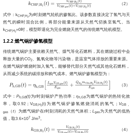
（2）
k
C
H
P
,
H
2
(
t
)
=
V
C
H
P
,
H
2
(
t
)
V
C
H
P
,
g
a
s
(
t
)
+
V
C
H
P
,
H
2
(
t
)
式中：k
为
t
时刻燃气轮机的掺氢比。该参数直接决定了氢气与天
CHP,H
2
然气的瞬时混合比例，将部分能量来源从天然气切换至氢气。当
k
=0时，模型即退化为完全燃烧天然气的传统燃气轮机模型。
CHP,H
2
1.2.2 燃气锅炉掺氢模型
传统燃气锅炉主要依赖天然气、煤气等化石燃料，其在燃烧过程中会
释放大量的CO
、氮氧化物等污染物，是温室气体排放的重要来源。
2
在燃气锅炉燃烧时加入氢气，能够替代部分天然气或其他化石燃料，
从而减少系统的碳排放和购气成本。燃气锅炉掺氢模型为：
（3）
P
h
,
G
B
(
t
)
=
η
h
,
G
B
[
L
g
a
s
V
G
B
,
g
a
s
(
t
)
E
q
2
e
+
Q
H
2
m
v
2
m
,
H
2
V
G
B
,
H
2
(
t
)
E
式中：
P
(t)
为
t
时刻锅炉产热功率；
η
为燃气锅炉的热转化效
h,GB
h,GB
率，取0.92；V
(t)为燃气锅炉掺氢燃烧消耗的氢气；
V
GB,H
GB，
2
（
t
）为燃气锅炉在
t
时刻消耗的天然气体积；
L
为天然气的低热
gas
gas
7
3
值，取3.6×10
J/m
。
（4）
k
G
B
,
H
2
(
t
)
=
V
G
B
,
H
2
(
t
)
V
G
B
,
g
a
s
(
t
)
+
V
G
B
,
H
2
(
t
)