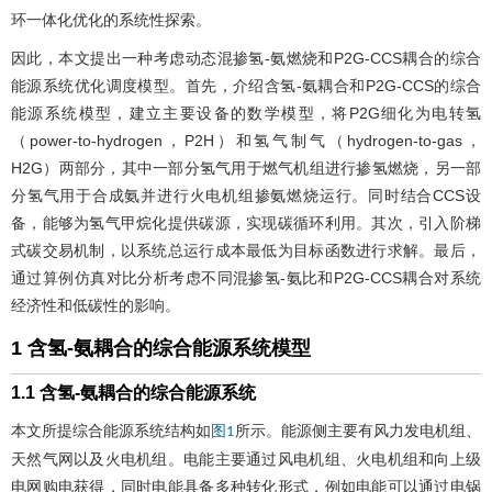
环一体化优化的系统性探索。
因此，本文提出一种考虑动态混掺氢-氨燃烧和P2G-CCS耦合的综合
能源系统优化调度模型。首先，介绍含氢-氨耦合和P2G-CCS的综合
能源系统模型，建立主要设备的数学模型，将P2G细化为电转氢
（power-to-hydrogen，P2H）和氢气制气（hydrogen-to-gas，
H2G）两部分，其中一部分氢气用于燃气机组进行掺氢燃烧，另一部
分氢气用于合成氨并进行火电机组掺氨燃烧运行。同时结合CCS设
备，能够为氢气甲烷化提供碳源，实现碳循环利用。其次，引入阶梯
式碳交易机制，以系统总运行成本最低为目标函数进行求解。最后，
通过算例仿真对比分析考虑不同混掺氢-氨比和P2G-CCS耦合对系统
经济性和低碳性的影响。
1 含氢-氨耦合的综合能源系统模型
1.1 含氢-氨耦合的综合能源系统
本文所提综合能源系统结构如
所示。能源侧主要有风力发电机组、
图1
天然气网以及火电机组。电能主要通过风电机组、火电机组和向上级
电网购电获得，同时电能具备多种转化形式，例如电能可以通过电锅