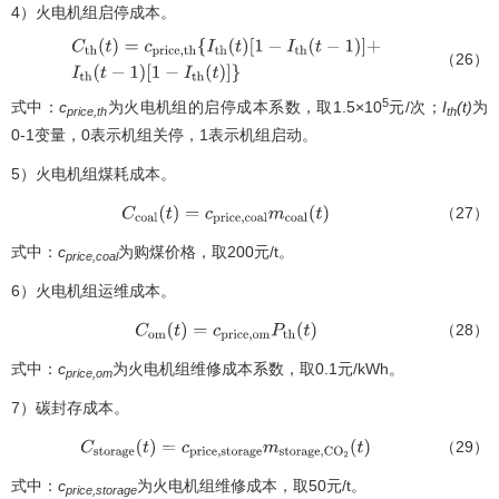
4）火电机组启停成本。
（26）
C
t
h
(
t
)
=
c
p
r
i
c
e
,
t
h
{
I
t
h
(
t
)
[
1
−
I
t
h
(
t
−
1
)
]
+
I
t
h
(
t
−
1
)
[
1
−
I
t
h
(
t
)
]
}
5
式中：
c
为火电机组的启停成本系数，取1.5×10
元/次；
I
(t)
为
price,th
th
0-1变量，0表示机组关停，1表示机组启动。
5）火电机组煤耗成本。
（27）
C
c
o
a
l
(
t
)
=
c
p
r
i
c
e
,
c
o
a
l
m
c
o
a
l
(
t
)
式中：
c
为购煤价格，取200元/t。
price,coal
6）火电机组运维成本。
（28）
C
o
m
(
t
)
=
c
p
r
i
c
e
,
o
m
P
t
h
(
t
)
式中：
c
为火电机组维修成本系数，取0.1元/kWh。
price,om
7）碳封存成本。
（29）
C
s
t
o
r
a
g
e
(
t
)
=
c
p
r
i
c
e
,
s
t
o
r
a
g
e
m
s
t
o
r
a
g
e
,
C
O
2
(
t
)
式中：
c
为火电机组维修成本，取50元/t。
price,storage