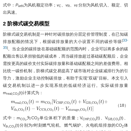
式中：
P
为风机额定功率；
v
、
v
、
v
分别为风机切入、额定、切
wtN
C
R
F
出风速。
2 阶梯式碳交易模型
阶梯式碳交易机制是一种针对碳排放的分层定价管理制度，在已知碳
33
-
[
排放配额的情况下，根据碳排放量的大小设置不同的碳价等级
35
]
。当企业的碳排放在基础碳配额的范围内时，企业可以将多余的碳
配额出售以承担较低的碳成本，而当碳排放超过基础碳配额后，企业
需按更高的碳价支付实际碳排放量和基础碳配额之间的差值费用。相
比统一碳价机制，阶梯式碳交易提高了碳市场对企业碳减排行为的引
导力，激励企业主动控制碳排放，有助于实现“双碳”目标。本文引入
碳交易机制以进一步实现系统的低碳经济运行。实际碳排放量
m
(t)计算式为：
real,CO
2
（18）
m
r
e
a
l
,
C
O
2
(
t
)
=
m
C
O
2
[
V
C
H
P
,
C
O
2
(
t
)
+
V
G
B
,
C
O
2
(
t
)
+
V
t
h
,
C
O
2
(
t
)
−
V
C
C
S
,
C
O
2
(
t
)
−
V
s
t
o
r
a
g
e
,
C
O
2
(
t
)
]
式中：m
为CO
单位体积下的质量；V
(t)、V
(t)、
CO
2
CHP,CO
GB,CO
2
2
2
V
(t)分别为
t
时刻燃气轮机、燃气锅炉、火电机组排放的CO
体
th,CO
2
2