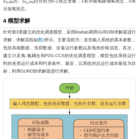
I
(t)、I
(t)分别为0-1状态变量，1表示储氢罐储氢状态，0表
H
,dis
H
,cha
2
2
示放氢状态。
4 模型求解
针对第3章建立的优化调度模型，采用Matlab调用GUROBI求解器进行
求解，求解流程如
所示。主要流程为：首先输入系统的基本参数，
图2
包括风电数据、负荷数据、设备运行参数以及电热价格信息。其次，
建立计及氢-氨耦合和P2G-CCS的优化调度模型，模型包括系统运行
时的各类运行成本和约束条件。最后，以系统的总运行成本最低为目
标，利用GUROBI求解器进行求解。