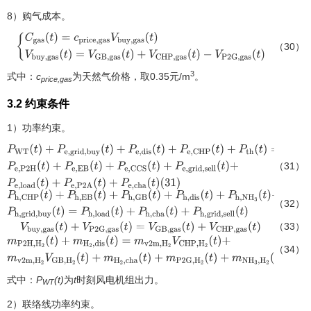
8）购气成本。
（30）
{
C
g
a
s
(
t
)
=
c
p
r
i
c
e
,
g
a
s
V
b
u
y
,
g
a
s
(
t
)
V
b
u
y
,
g
a
s
(
t
)
=
V
G
B
,
g
a
s
(
t
)
+
V
C
H
P
,
g
a
s
(
−
V
P
2
G
,
g
a
s
(
t
)
3
式中：
c
为天然气价格，取0.35元/m
。
price,gas
3.2 约束条件
1）功率约束。
（31）
P
W
T
(
t
)
+
P
e
,
g
r
i
d
,
b
u
y
(
t
)
+
P
e
,
d
i
s
(
t
)
+
P
e
,
C
H
P
(
t
)
+
P
t
h
(
t
)
=
P
e
,
P
2
H
(
t
)
+
P
e
,
E
B
(
(
31
)
（32）
P
h
,
C
H
P
(
t
)
+
P
h
,
E
B
(
t
)
+
P
h
,
G
B
(
t
)
+
P
h
,
d
i
s
(
t
)
+
P
h
,
N
H
3
(
t
)
+
P
h
,
g
r
i
d
,
b
u
y
(
t
)
=
P
（33）
V
b
u
y
,
g
a
s
(
t
)
+
V
P
2
G
,
g
a
s
(
t
)
=
V
G
B
,
g
a
s
(
t
)
+
V
C
H
P
,
g
a
s
(
t
)
（34）
m
P
2
H
,
H
2
(
t
)
+
m
H
2
,
d
i
s
(
t
)
=
m
v
2
m
,
H
2
V
C
H
P
,
H
2
(
t
)
+
m
v
2
m
,
H
2
V
G
B
,
H
2
(
t
)
+
式中：
P
(t)
为
t
时刻风电机组出力。
WT
2）联络线功率约束。