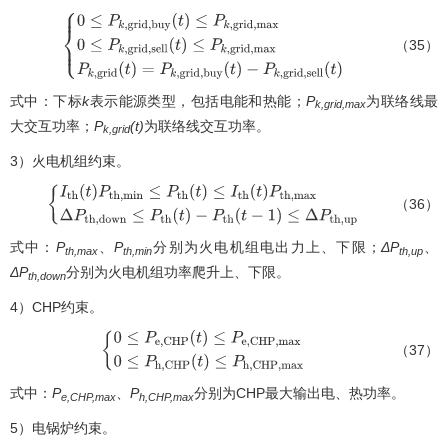
（35）
{
0
≤
P
k
,
g
r
i
d
,
b
u
y
(
t
)
≤
P
k
,
g
r
i
d
,
m
a
x
0
≤
P
k
,
g
r
i
d
,
s
e
l
l
(
t
)
≤
P
k
,
g
r
i
d
,
m
a
x
P
−
P
k
,
g
r
i
d
,
s
e
l
l
(
t
)
式中：下标
k
表示能源类型，包括电能和热能；
P
为联络线最
k,grid,max
大交互功率；
P
(t)
为联络线交互功率。
k,grid
3）火电机组约束。
（36）
{
I
t
h
(
t
)
P
t
h
,
m
i
n
≤
P
t
h
(
t
)
≤
I
t
h
(
t
)
P
t
h
,
m
a
x
Δ
P
t
h
,
d
o
w
n
≤
P
t
h
(
t
)
−
P
t
h
(
t
−
1
)
≤
Δ
P
t
h
,
u
p
式中：
P
、
P
分别为火电机组电出力上、下限；
ΔP
、
th,max
th,min
th,up
ΔP
分别为火电机组功率爬升上、下限。
th,down
4）CHP约束。
（37）
{
0
≤
P
e
,
C
H
P
(
t
)
≤
P
e
,
C
H
P
,
m
a
x
0
≤
P
h
,
C
H
P
(
t
)
≤
P
h
,
C
H
P
,
m
a
x
式中：
P
、
P
分别为CHP最大输出电、热功率。
e,CHP,max
h,CHP,max
5）电锅炉约束。