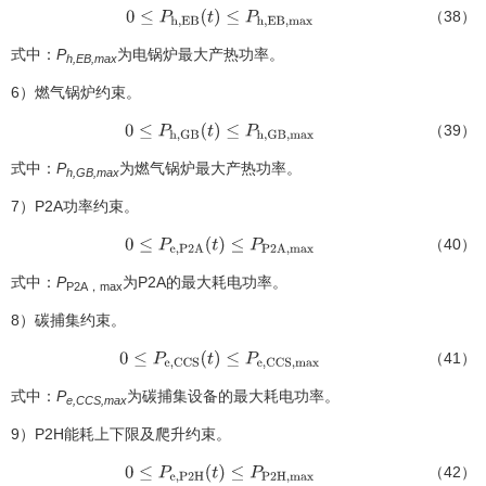
（38）
0
≤
P
h
,
E
B
(
t
)
≤
P
h
,
E
B
,
m
a
x
式中：
P
为电锅炉最大产热功率。
h,EB,max
6）燃气锅炉约束。
（39）
0
≤
P
h
,
G
B
(
t
)
≤
P
h
,
G
B
,
m
a
x
式中：
P
为燃气锅炉最大产热功率。
h,GB,max
7）P2A功率约束。
（40）
0
≤
P
e
,
P
2
A
(
t
)
≤
P
P
2
A
,
m
a
x
式中：
P
为P2A的最大耗电功率。
P2A，max
8）碳捕集约束。
（41）
0
≤
P
e
,
C
C
S
(
t
)
≤
P
e
,
C
C
S
,
m
a
x
式中：
P
为碳捕集设备的最大耗电功率。
e,CCS,max
9）P2H能耗上下限及爬升约束。
（42）
0
≤
P
e
,
P
2
H
(
t
)
≤
P
P
2
H
,
m
a
x