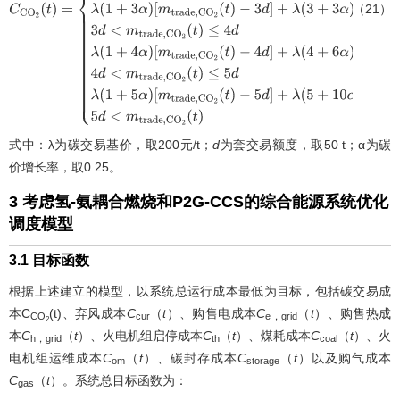
（21）
C
C
O
2
(
t
)
=
{
λ
m
t
r
a
d
e
,
C
O
2
(
t
)
,
m
t
r
a
d
e
,
C
O
2
(
t
)
≤
d
λ
(
1
+
α
)
[
m
t
r
a
d
e
,
C
O
2
(
t
)
−
d
]
+
λ
d
,
d
<
m
t
r
a
d
e
,
C
O
2
(
t
)
≤
2
d
λ
(
1
+
2
α
)
[
m
t
r
a
d
e
,
C
O
2
(
t
)
−
2
d
]
+
λ
(
2
+
α
)
d
,
2
d
<
m
t
r
a
d
e
,
C
O
2
(
t
)
≤
3
d
λ
(
1
+
3
α
)
[
m
t
r
a
d
e
,
C
O
2
(
t
)
−
3
d
]
+
λ
(
3
+
3
α
)
d
,
3
d
<
m
t
r
a
d
e
,
C
O
2
(
t
)
≤
4
d
λ
(
1
+
4
α
)
[
m
t
r
a
d
e
,
C
O
2
(
t
)
−
4
d
]
+
λ
(
4
+
6
α
)
d
,
4
d
<
m
t
r
a
d
e
,
C
O
2
(
t
)
≤
5
d
λ
(
1
+
5
α
)
[
m
t
r
a
d
e
,
C
O
2
(
t
)
−
5
d
]
+
λ
(
5
+
10
α
)
d
,
5
d
<
m
t
r
a
d
e
,
C
O
2
(
t
)
式中：λ为碳交易基价，取200元/t；
d
为套交易额度，取50 t；α为碳
价增长率，取0.25。
3 考虑氢-氨耦合燃烧和P2G-CCS的综合能源系统优化
调度模型
3.1 目标函数
根据上述建立的模型，以系统总运行成本最低为目标，包括碳交易成
本C
(t)、弃风成本
C
（
t
）、购售电成本
C
（
t
）、购售热成
CO
cur
e，grid
2
本
C
（
t
）、火电机组启停成本
C
（
t
）、煤耗成本
C
（
t
）、火
h，grid
th
coal
电机组运维成本
C
（
t
）、碳封存成本
C
（
t
）以及购气成本
om
storage
C
（
t
）。系统总目标函数为：
gas