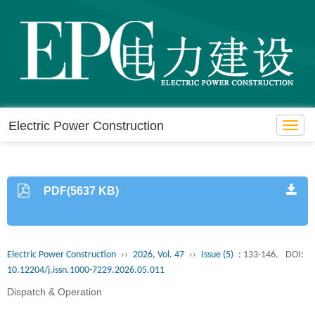
Electric Power Construction
Toggl
navig
PDF(5637 KB)
Electric Power Construction
››
2026, Vol. 47
››
Issue (5)
: 133-146.
DOI:
10.12204/j.issn.1000-7229.2026.05.011
Dispatch & Operation