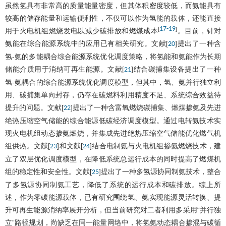
虽然氢具有非常高的质量能量密度，但其体积密度较低，而氨能具有
较高的储存能量和运输便利性，不仅可以作为氢能的载体，还能直接
17
-
19
[
]
用于火电机组燃烧发电以减少碳排放和燃煤成本
。目前，针对
氨能在综合能源系统中的应用已有相关研究。文献[
]提出了一种含
20
氢-氨的多能耦合综合能源系统优化调度策略，将氢能和氨能作为长期
储能介质用于消纳可再生能源。文献[
]结合碳捕集设备提出了一种
21
氢-氨耦合的综合能源系统优化调度模型，但其中，氢、氨并行独立利
用、碳捕集单向封存，仍存在碳燃料利用精度不足、系统综合效益待
提升的问题。文献[
]提出了一种含富氧燃烧碳捕集、燃煤掺氨及先进
22
绝热压缩空气储能的综合能源低碳经济调度模型。通过电转氨技术实
现火电机组动态掺氨燃烧，并集成先进绝热压缩空气储能优化燃气机
组供热。文献[
]和文献[
]结合电制氨与火电机组掺氨燃烧技术，建
23
24
立了双层优化调度模型，在降低系统总运行成本的同时提高了燃煤机
组的稳定性和安全性。文献[
]提出了一种多氢源协同制氨技术，整合
25
了多氢源协同制氨工艺，降低了系统的运行成本和碳排放。综上所
述，作为零碳能源载体，已有研究围绕氢、氨实现能源灵活转换、提
升可再生能源消纳率展开分析，但当前研究对二者利用多采用“并行独
立”路径规划，尚缺乏在同一能量网络中，将氢氨动态耦合掺混与碳循