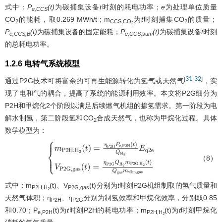
式中：
P
(t)
为碳捕集设备
t
时刻的耗电功率；
e
为处理单位质量
e,CCS
CO
的能耗，取0.269 MWh/t；m
为
t
时刻捕集CO
的质量；
2
CCS,CO
2
2
P
(t)
为碳捕集设备的固定能耗；
P
(t)
为碳捕集设备
t
时刻
e,CCS,B
e,CCS,sum
的总耗电功率。
1.2.6 电转气系统模型
31
32
[
-
]
通过P2G技术可将富余的可再生能源转化为氢气或天然气
，实
现了电和气的耦合，提高了系统的能源利用效率。本文将P2G细分为
P2H和甲烷化2个阶段以满足后续燃气机组的掺氢需求。第一阶段为电
解水制氢，第二阶段氢和CO
合成天然气，也称为甲烷化过程。具体
2
数学模型为：
（8）
{
m
P
2
H
,
H
2
(
t
)
=
η
P
2
H
P
e
,
P
2
H
(
t
)
Q
H
2
E
q
2
e
V
P
2
G
,
g
a
s
(
t
)
=
η
P
式中：m
(t)、V
(t)分别为
t
时刻P2G机组制取的氢气质量和
P2H,H
P2G,gas
2
天然气体积；η
、η
分别为制氢效率和甲烷化效率，分别取0.85
P2H
P2G
和0.70；P
(t)为
t
时刻P2H的耗电功率；m
(t)为
t
时刻甲烷化
e,P2H
P2H,H
2