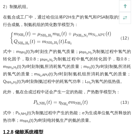
2）制氨机组。
在氨合成工厂中，通过哈伯法将P2H生产的氢气和PSA制取的氮气进
行合成氨，制氨机组的简化数学模型为：
（12）
{
m
N
H
3
(
t
)
=
μ
N
H
3
,
H
2
m
H
2
(
t
)
+
μ
N
H
3
,
N
2
m
N
2
,
A
P
U
(
t
)
Q
N
H
3
,
H
2
(
t
)
=
m
式中：m
(t)为
t
时刻生产的氨气质量；μ
为制氨过程中氢气的
NH
NH
,H
3
3
2
转化因子，取0.8；μ
为制氨过程中氨气的转化因子，取0.8；
NH
,N
3
2
m
(t)为
t
时刻制氨所消耗氢气的质量；m
(t)为
t
时刻制氨所消耗
NH
,H
H
3
2
2
的氢气的质量；m
(t)为
t
时刻制氨机组所消耗的氮气的质量；
N
,APU
2
Q
(t)为
t
时刻制氨过程中的耗氢气功率；L
为氢气的低热值。
NH
,H
H
3
2
2
此外，氨在合成过程中还会产生一定的热能，产热数学模型为：
（13）
P
h
,
N
H
3
(
t
)
=
η
N
H
3
σ
m
N
H
3
(
t
)
式中：P
(t)为制氨过程中产生的热能；σ为生成单位氨气所释放的
h,NH
3
热功率；m
(t)为
t
时刻电转氨生产的氨的质量。
NH
3
1.2.8 储能系统模型