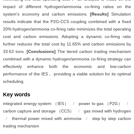
impact of different hydrogen/ammonia co-firing ratios on the
system's economy and carbon emissions.
[Results]
Simulation
results indicate that the P2G-CCS coupling combined with a fixed
20% hydrogen/ammonia co-firing ratio minimizes the total operating
cost and carbon emissions. Adopting a dynamic co-firing ratio
further reduces the total cost by 11.65% and carbon emissions by
33.63 tons.
[Conclusions]
The tiered carbon trading mechanism
combined with a dynamic hydrogen/ammonia co-firing strategy can
effectively enhance both the economic and low-carbon
performance of the IES， providing a viable solution for its optimal
scheduling.
Key words
integrated energy system （IES）
/
power to gas （P2G）
/
carbon capture and storage （CCS）
/
gas mixed with hydrogen
/
thermal power mixed with ammonia
/
step by step carbon
trading mechanism