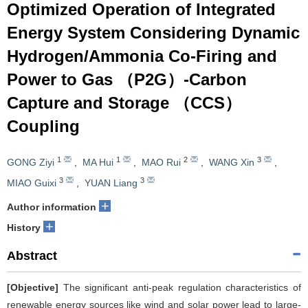
Optimized Operation of Integrated
Energy System Considering Dynamic
Hydrogen/Ammonia Co-Firing and
Power to Gas （P2G）-Carbon
Capture and Storage （CCS）
Coupling
1
1
2
3
GONG Ziyi
,
MA Hui
,
MAO Rui
,
WANG Xin
,
3
3
MIAO Guixi
,
YUAN Liang
+
Author information
+
History
Abstract
[Objective]
The significant anti-peak regulation characteristics of
renewable energy sources like wind and solar power lead to large-