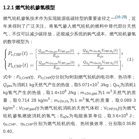
1.2.1 燃气轮机掺氢模型
26
-
28
[
]
燃气轮机掺氢技术作为实现能源低碳转型的重要途径之一
，近
年来得到了广泛关注。将氢气掺入燃气轮机的燃料中替代部分天然
气，不仅可以减少碳排放，还能减少系统的购气成本。燃气轮机掺氢
的数学模型为：
（1）
{
P
e
,
C
H
P
(
t
)
=
[
Q
g
a
s
m
v
2
m
,
g
a
s
V
C
H
P
,
g
a
s
(
t
)
E
q
2
e
+
Q
H
2
m
v
2
m
,
H
2
V
C
H
P
,
H
2
(
t
)
E
q
2
e
]
η
e
[
Q
g
a
s
m
v
2
m
,
g
a
s
V
C
H
P
,
g
a
s
(
t
)
E
q
2
e
+
Q
H
2
m
v
2
m
,
H
2
V
C
H
P
,
H
2
(
t
)
E
q
式中：
P
(t)
、
P
(t)
分别为
t
时刻燃气轮机的电功率、热功率；
e,CHP
h,CHP
7
Q
为消耗1 kg天然气产生的热值，取5.071×10
J/kg；Q
为消耗1
gas
H
2
8
3
kg氢气产生的热值，取1.4×10
J/kg；m
为1 m
天然气的质
v2m,gas
3
3
量，取0.714 28 kg/m
；m
为1 m
氢气的质量，取0.089 3
v2m,H
2
3
kg/m
；
V
(t)
为燃气轮机消耗的天然气体积；V
(t)为燃气
CHP,gas
CHP,H
2
6
轮机掺氢燃烧消耗的氢气；E
为电能换算单位，取3.6×10
J；
q2e
η
、
η
分别为燃气轮机的电、热转换效率，分别取0.35和
e,CHP
h,CHP
0.40。