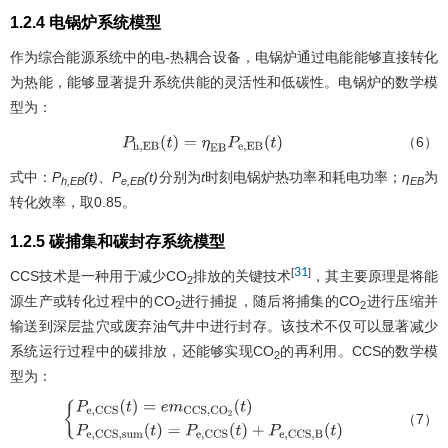
1.2.4 电锅炉系统模型
作为综合能源系统中的电-热耦合设备，电锅炉通过电能能够直接转化
为热能，能够显著提升系统供能的灵活性和低碳性。电锅炉的数学模
型为：
（6）
P
h
,
E
B
(
t
)
=
η
E
B
P
e
,
E
B
(
t
)
式中：
P
(t)
、
P
(t)
分别为
t
时刻电锅炉热功率和耗电功率；
η
为
h,EB
e,EB
EB
转化效率，取0.85。
1.2.5 碳捕集和碳封存系统模型
31
[
]
CCS技术是一种用于减少CO
排放的关键技术
，其主要原理是将能
2
源生产或转化过程中的CO
进行捕捉，随后将捕集的CO
进行压缩并
2
2
输送到深层盐穴或废弃油气井中进行封存。该技术不仅可以显著减少
系统运行过程中的碳排放，还能够实现CO
的再利用。CCS的数学模
2
型为：
（7）
{
P
e
,
C
C
S
(
t
)
=
e
m
C
C
S
,
C
O
2
(
t
)
P
e
,
C
C
S
,
s
u
m
(
t
)
=
P
e
,
C
C
S
(
t
)
+
P
e
,
C