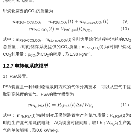
消耗的氢气质量。
甲烷化需要的CO
的质量为：
2
（9）
m
P
2
G
−
C
C
S
,
C
O
2
=
m
P
2
G
,
C
O
2
(
t
)
+
m
s
t
o
r
a
g
e
,
C
O
2
(
t
)
（10）
m
P
2
G
,
C
O
2
(
t
)
=
V
P
2
G
,
g
a
s
(
t
)
ρ
C
O
2
式中：m
、m
(t)分别为甲烷化过程中消耗的CO
P2G-CCS,CO
storage,CO
2
2
2
总质量、
t
时刻储存系统提供的CO
质量；m
(t)为
t
时刻甲烷化
2
P2G,CO
2
3
CO
利用量；ρ
为CO
的密度，取1.98 kg/m
。
2
CO
2
2
1.2.7 电转氨系统模型
1）PSA装置。
PSA装置是一种利用物理吸附方式的气体分离技术，可以从空气中提
取到高纯度的氮气。PSA的数学模型为：
（11）
m
N
2
,
P
S
A
(
t
)
=
P
e
,
P
2
A
(
t
)
Δ
t
/
W
N
2
式中： m
(t)为
t
时刻变压吸附装置生产的氮气质量；P
(t)为
t
N
,PSA
e,P2A
2
时刻生产氮气消耗的电能；
Δt
为调度时段间隔，取1 h；W
为生产氮
N
2
气的单位能耗，取0.8 kWh/kg。