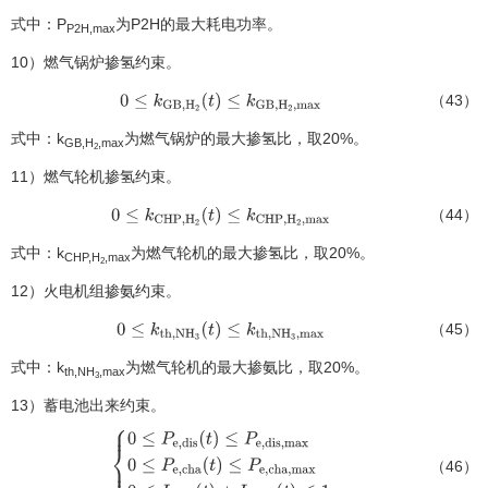
式中：P
为P2H的最大耗电功率。
P2H,max
10）燃气锅炉掺氢约束。
（43）
0
≤
k
G
B
,
H
2
(
t
)
≤
k
G
B
,
H
2
,
m
a
x
式中：k
为燃气锅炉的最大掺氢比，取20%。
GB,H
,max
2
11）燃气轮机掺氢约束。
（44）
0
≤
k
C
H
P
,
H
2
(
t
)
≤
k
C
H
P
,
H
2
,
m
a
x
式中：k
为燃气轮机的最大掺氢比，取20%。
CHP,H
,max
2
12）火电机组掺氨约束。
（45）
0
≤
k
t
h
,
N
H
3
(
t
)
≤
k
t
h
,
N
H
3
,
m
a
x
式中：k
为燃气轮机的最大掺氨比，取20%。
th,NH
,max
3
13）蓄电池出来约束。
（46）
{
0
≤
P
e
,
d
i
s
(
t
)
≤
P
e
,
d
i
s
,
m
a
x
0
≤
P
e
,
c
h
a
(
t
)
≤
P
e
,
c
h
a
,
m
a
x
0
≤
I
e
,