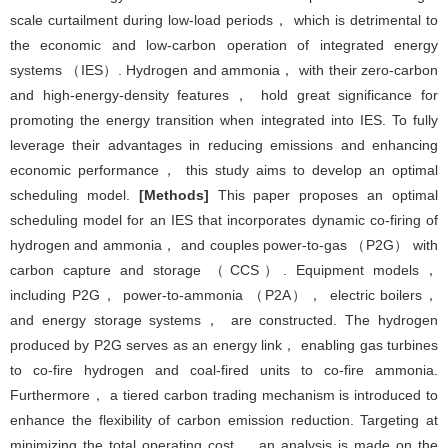
scale curtailment during low-load periods， which is detrimental to
the economic and low-carbon operation of integrated energy
systems （IES）. Hydrogen and ammonia， with their zero-carbon
and high-energy-density features， hold great significance for
promoting the energy transition when integrated into IES. To fully
leverage their advantages in reducing emissions and enhancing
economic performance， this study aims to develop an optimal
scheduling model.
[Methods]
This paper proposes an optimal
scheduling model for an IES that incorporates dynamic co-firing of
hydrogen and ammonia， and couples power-to-gas （P2G） with
carbon capture and storage （CCS）. Equipment models，
including P2G， power-to-ammonia （P2A）， electric boilers，
and energy storage systems， are constructed. The hydrogen
produced by P2G serves as an energy link， enabling gas turbines
to co-fire hydrogen and coal-fired units to co-fire ammonia.
Furthermore， a tiered carbon trading mechanism is introduced to
enhance the flexibility of carbon emission reduction. Targeting at
minimizing the total operating cost， an analysis is made on the