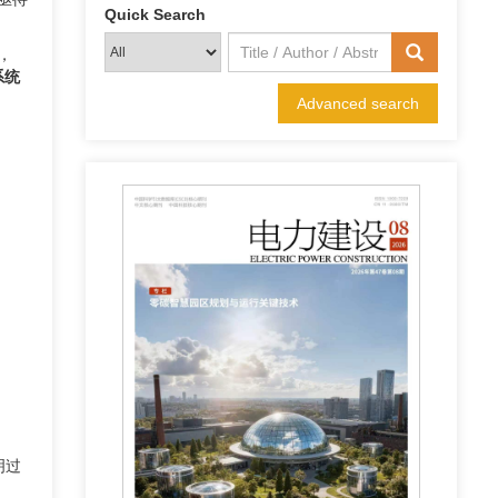
Quick Search
，
系统
Advanced search
明过