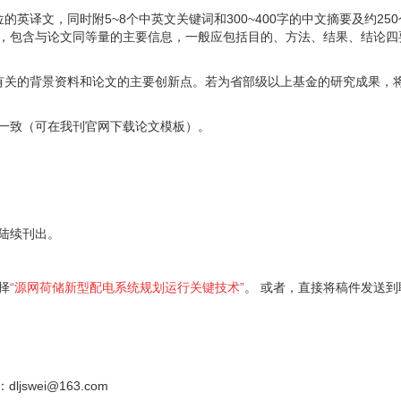
位的英译文，同时附
5~8
个中英文关键词和
300~400
字的中文摘要及约
250
，包含与论文同等量的主要信息，一般应包括目的、方法、结果、结论四
有关的背景资料和论文的主要创新点。若为省部级以上基金的研究成果，
一致（可在我刊官网下载论文模板）。
陆续刊出。
择
“
源网荷储新型配电系统规划运行关键技术
”
。 或者，直接将稿件发送到
：
dljswei@163.com