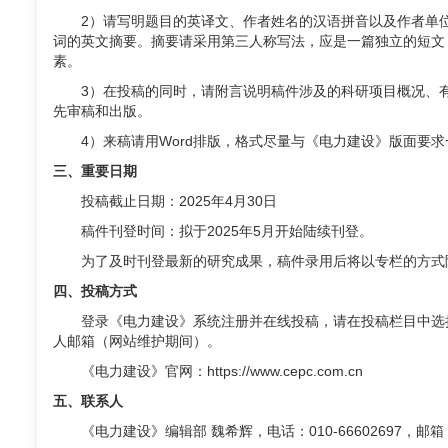
2）请写明题目的英译文、作者姓名的汉语拼音以及作者单
词的英文摘要。摘要请采用第三人称写法，应是一篇独立的短文
素。
3）在投稿的同时，请附言说明稿件涉及的科研项目概况、
先审稿和出版。
4）来稿请用
Word
排版，格式尽量与《电力建设》版面要求
三、重要日期
投稿截止日期：
2025
年
4
月
30
日
稿件刊登时间：拟于
2025
年
5
月开始陆续刊登。
为了及时刊登最新的研究成果，稿件录用后将以专栏的方式
四、投稿方式
登录《电力建设》系统注册并在线投稿，请在投稿栏目中选
人邮箱（网站维护期间）。
《电力建设》官网：
https://www.cepc.com.cn
五、联系人
《电力建设》编辑部 魏希辉，电话：
010-66602697
，邮箱