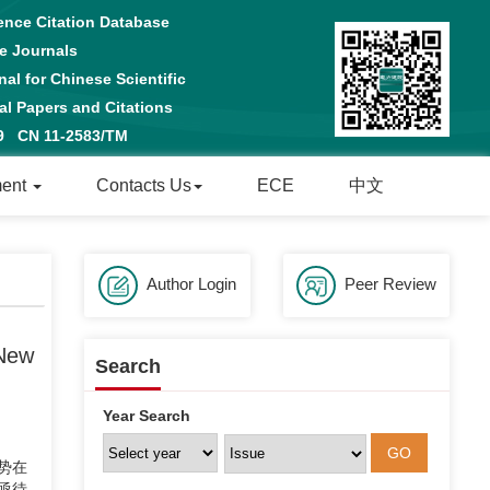
ence Citation Database
e Journals
al for Chinese Scientific
 Papers and Citations
29 CN 11-2583/TM
ment
Contacts Us
ECE
中文
Author Login
Peer Review
 New
Search
Year Search
势在
亟待