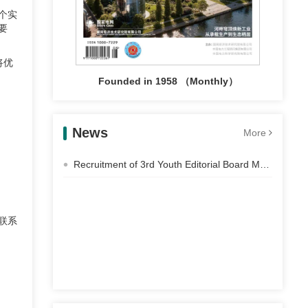
个实
要
将优
Founded in 1958 （Monthly）
News
More
Recruitment of 3rd Youth Editorial Board Members of Electric Power Construction
联系