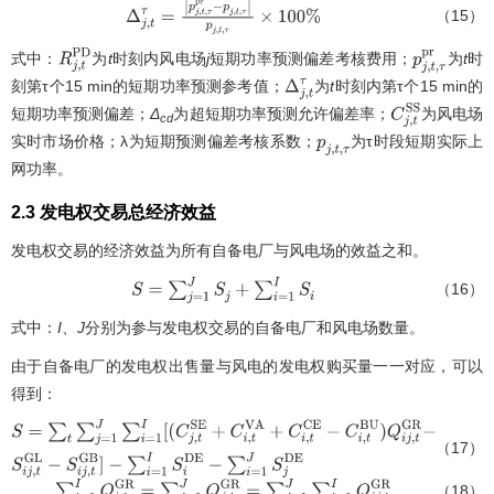
（15）
Δ
j
,
t
τ
=
|
p
j
,
t
,
τ
p
r
−
p
j
,
t
,
τ
|
p
j
,
t
,
τ
×
100
%
式中：
为
t
时刻内风电场
j
短期功率预测偏差考核费用；
为
t
时
R
j
,
t
P
D
p
j
,
t
,
τ
p
r
刻第τ个15 min的短期功率预测参考值；
为
t
时刻内第τ个15 min的
Δ
j
,
t
τ
短期功率预测偏差；
Δ
为超短期功率预测允许偏差率；
为风电场
C
j
,
t
S
S
cd
实时市场价格；λ为短期预测偏差考核系数；
为τ时段短期实际上
p
j
,
t
,
τ
网功率。
2.3 发电权交易总经济效益
发电权交易的经济效益为所有自备电厂与风电场的效益之和。
（16）
S
=
∑
j
=
1
J
S
j
+
∑
i
=
1
I
S
i
式中：
I
、
J
分别为参与发电权交易的自备电厂和风电场数量。
由于自备电厂的发电权出售量与风电的发电权购买量一一对应，可以
得到：
（17）
S
=
∑
t
∑
j
=
1
J
∑
i
=
1
I
[
(
C
j
,
t
S
E
+
C
i
,
t
V
A
+
C
i
,
t
C
E
−
C
i
,
t
B
U
)
Q
i
j
,
t
G
R
−
S
i
j
,
t
G
L
−
S
i
j
,
t
G
−
∑
i
=
1
I
S
i
D
E
−
∑
i
=
1
J
S
j
D
E
（18）