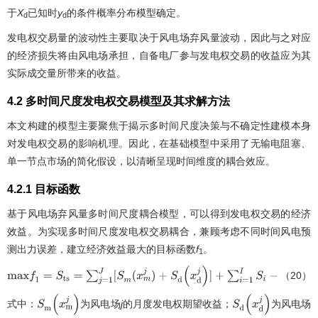
于
X
已知时
y
的条件概率分布模型确定。
d
d
发电权交易量的波动性主要取决于风电场弃风量波动，因此与之对应
的经济损失将由风电场承担，自备电厂参与发电权交易的收益应为其
实际成交量所带来的收益。
4.2 多时间尺度发电权交易模型及其求解方法
本文构建的模型主要聚焦于揭示多时间尺度决策与不确定性建模本身
对发电权交易的影响机理。因此，在基础模型中采用了无输电阻塞、
单一节点市场的简化假设，以清晰呈现时间维度的耦合效应。
4.2.1 目标函数
基于风电场弃风量多时间尺度耦合模型，可以得到发电权交易的经济
效益。为实现多时间尺度发电权交易耦合，兼顾考虑不同时间风电预
测出力误差，建立经济效益最大的目标函数
f
。
1
（20）
m
a
x
f
1
=
S
t
s
=
∑
j
=
1
J
[
S
m
(
x
m
j
)
+
S
d
(
x
d
j
)
]
+
∑
i
=
1
I
S
i
−
∑
j
=
1
J
Δ
S
j
式中：
为风电场
j
的月度发电权期望收益；
为风电场
S
m
(
x
m
j
)
S
d
(
x
d
j
)