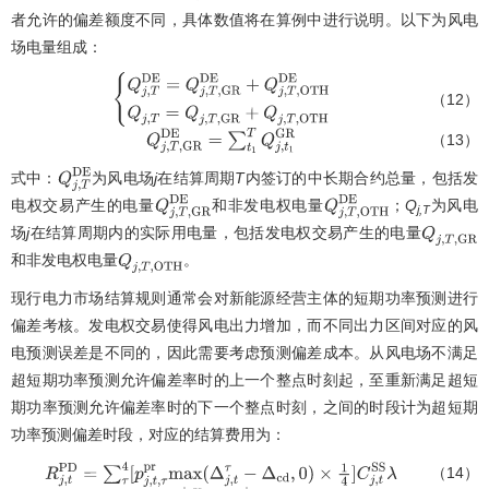
者允许的偏差额度不同，具体数值将在算例中进行说明。以下为风电
场电量组成：
（12）
{
Q
j
,
T
D
E
=
Q
j
,
T
,
G
R
D
E
+
Q
j
,
T
,
O
T
H
D
E
Q
j
,
T
=
Q
j
,
T
,
G
R
+
Q
j
,
T
,
（13）
Q
j
,
T
,
G
R
D
E
=
∑
t
1
T
Q
j
,
t
1
G
R
式中：
为风电场
j
在结算周期
T
内签订的中长期合约总量，包括发
Q
j
,
T
D
E
电权交易产生的电量
和非发电权电量
；
Q
为风电
Q
j
,
T
,
G
R
D
E
Q
j
,
T
,
O
T
H
D
E
j,T
场
j
在结算周期内的实际用电量，包括发电权交易产生的电量
Q
j
,
T
,
G
R
和非发电权电量
。
Q
j
,
T
,
O
T
H
现行电力市场结算规则通常会对新能源经营主体的短期功率预测进行
偏差考核。发电权交易使得风电出力增加，而不同出力区间对应的风
电预测误差是不同的，因此需要考虑预测偏差成本。从风电场不满足
超短期功率预测允许偏差率时的上一个整点时刻起，至重新满足超短
期功率预测允许偏差率时的下一个整点时刻，之间的时段计为超短期
功率预测偏差时段，对应的结算费用为：
（14）
R
j
,
t
P
D
=
∑
τ
4
[
p
j
,
t
,
τ
p
r
m
a
x
(
Δ
j
,
t
τ
−
Δ
c
d
,
0
)
×
1
4
]
C
j
,
t
S
S
λ