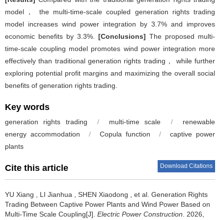
model， the multi-time-scale coupled generation rights trading
model increases wind power integration by 3.7% and improves
economic benefits by 3.3%.
[Conclusions]
The proposed multi-
time-scale coupling model promotes wind power integration more
effectively than traditional generation rights trading， while further
exploring potential profit margins and maximizing the overall social
benefits of generation rights trading.
Key words
generation rights trading
/
multi-time scale
/
renewable
energy accommodation
/
Copula function
/
captive power
plants
Download Citations
Cite this article
YU Xiang
,
LI Jianhua
,
SHEN Xiaodong
,
et al
.
Generation Rights
Trading Between Captive Power Plants and Wind Power Based on
Multi-Time Scale Coupling[J].
Electric Power Construction
. 2026,