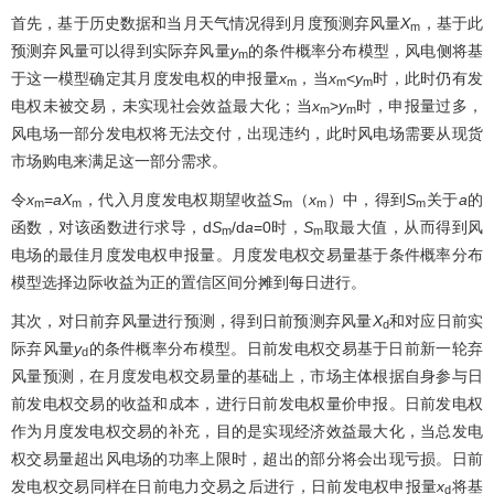
首先，基于历史数据和当月天气情况得到月度预测弃风量
X
，基于此
m
预测弃风量可以得到实际弃风量
y
的条件概率分布模型，风电侧将基
m
于这一模型确定其月度发电权的申报量
x
，当
x
<
y
时，此时仍有发
m
m
m
电权未被交易，未实现社会效益最大化；当
x
>
y
时，申报量过多，
m
m
风电场一部分发电权将无法交付，出现违约，此时风电场需要从现货
市场购电来满足这一部分需求。
令
x
=
aX
，代入月度发电权期望收益
S
（
x
）中，得到
S
关于
a
的
m
m
m
m
m
函数，对该函数进行求导，d
S
/d
a
=0时，
S
取最大值，从而得到风
m
m
电场的最佳月度发电权申报量。月度发电权交易量基于条件概率分布
模型选择边际收益为正的置信区间分摊到每日进行。
其次，对日前弃风量进行预测，得到日前预测弃风量
X
和对应日前实
d
际弃风量
y
的条件概率分布模型。日前发电权交易基于日前新一轮弃
d
风量预测，在月度发电权交易量的基础上，市场主体根据自身参与日
前发电权交易的收益和成本，进行日前发电权量价申报。日前发电权
作为月度发电权交易的补充，目的是实现经济效益最大化，当总发电
权交易量超出风电场的功率上限时，超出的部分将会出现亏损。日前
发电权交易同样在日前电力交易之后进行，日前发电权申报量
x
将基
d