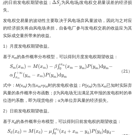
j
的日前发电权期望收益；
为风电场
j
发电权交易量误差的经济损
Δ
S
j
失。
发电权交易量的波动性主要取决于风电场弃风量波动，因此与之对应
的经济损失将由风电场承担，自备电厂参与发电权交易的收益应为其
实际成交量所带来的收益。
1）月度发电权期望收益。
基于
X
的条件概率分布模型，可以得到月度发电权期望收益：
m
（21）
S
m
(
x
m
)
=
M
(
x
m
)
−
β
∫
0
x
m
(
x
m
−
y
m
)
P
(
y
m
)
d
y
m
−
α
∫
x
m
+
∞
(
y
m
−
x
m
)
P
(
y
m
)
d
y
m
式中：
M(x
)
为当
x
=
y
时的发电权收益；
P(y
)
为当
X
已知时实际弃
m
m
m
m
m
风量的条件概率分布函数；β为风电场无法满足其申报的发电权时的单
位违约系数，即为现货电价；α为单位弃风量的经济损失。
2）日前发电权期望收益。
基于
X
的条件概率分布模型，可以得到日前发电权的期望收益：
d