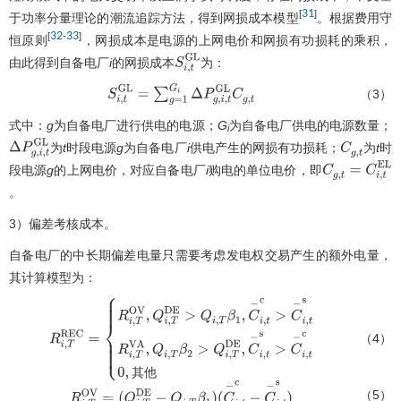
31
[
]
于功率分量理论的潮流追踪方法，得到网损成本模型
。根据费用守
32
33
[
-
]
恒原则
，网损成本是电源的上网电价和网损有功损耗的乘积，
由此得到自备电厂
i
的网损成本
为：
S
i
,
t
G
L
（3）
S
i
,
t
G
L
=
∑
g
=
1
G
i
Δ
P
g
,
i
,
t
G
L
C
g
,
t
式中：
g
为自备电厂进行供电的电源；
G
为自备电厂供电的电源数量；
i
为
t
时段电源
g
为自备电厂
i
供电产生的网损有功损耗；
为
t
时
Δ
P
g
,
i
,
t
G
L
C
g
,
t
段电源
g
的上网电价，对应自备电厂
i
购电的单位电价，即
C
g
,
t
=
C
i
,
t
E
L
。
3）偏差考核成本。
自备电厂的中长期偏差电量只需要考虑发电权交易产生的额外电量，
其计算模型为：
（4）
R
i
,
T
R
E
C
=
{
R
i
,
T
O
V
,
Q
i
,
T
D
E
>
Q
i
,
T
β
1
,
C
−
i
,
t
c
>
C
−
i
,
t
s
R
i
,
T
V
A
,
Q
i
,
T
β
2
>
Q
i
,
T
D
E
,
其
他
其
他
（5）