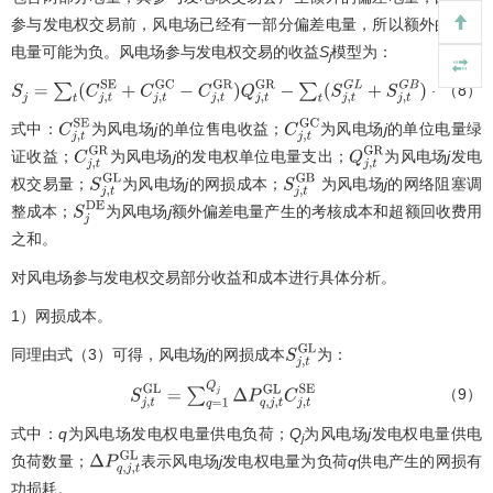
参与发电权交易前，风电场已经有一部分偏差电量，所以额外的偏差
电量可能为负。风电场参与发电权交易的收益
S
模型为：
j
（8）
S
j
=
∑
t
(
C
j
,
t
S
E
+
C
j
,
t
G
C
−
C
j
,
t
G
R
)
Q
j
,
t
G
R
−
∑
t
(
S
j
,
t
G
L
+
S
j
,
t
G
B
)
−
S
j
D
E
式中：
为风电场
j
的单位售电收益；
为风电场
j
的单位电量绿
C
j
,
t
S
E
C
j
,
t
G
C
证收益；
为风电场
j
的发电权单位电量支出；
为风电场
j
发电
C
j
,
t
G
R
Q
j
,
t
G
R
权交易量；
为风电场
j
的网损成本；
为风电场
j
的网络阻塞调
S
j
,
t
G
L
S
j
,
t
G
B
整成本；
为风电场
j
额外偏差电量产生的考核成本和超额回收费用
S
j
D
E
之和。
对风电场参与发电权交易部分收益和成本进行具体分析。
1）网损成本。
同理由式（3）可得，风电场
j
的网损成本
为：
S
j
,
t
G
L
（9）
S
j
,
t
G
L
=
∑
q
=
1
Q
j
Δ
P
q
,
j
,
t
G
L
C
j
,
t
S
E
式中：
q
为风电场发电权电量供电负荷；
Q
为风电场
j
发电权电量供电
j
负荷数量；
表示风电场
j
发电权电量为负荷
q
供电产生的网损有
Δ
P
q
,
j
,
t
G
L
功损耗。