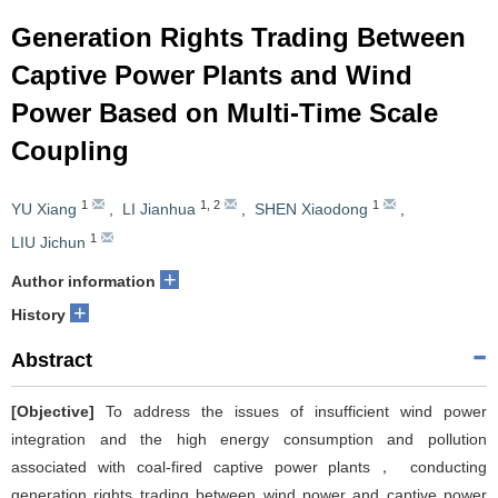
Generation Rights Trading Between
Captive Power Plants and Wind
Power Based on Multi-Time Scale
Coupling
1
1
,
2
1
YU Xiang
,
LI Jianhua
,
SHEN Xiaodong
,
1
LIU Jichun
+
Author information
+
History
Abstract
[Objective]
To address the issues of insufficient wind power
integration and the high energy consumption and pollution
associated with coal-fired captive power plants， conducting
generation rights trading between wind power and captive power