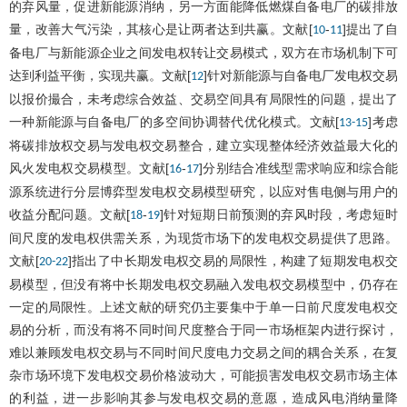
的弃风量，促进新能源消纳，另一方面能降低燃煤自备电厂的碳排放
量，改善大气污染，其核心是让两者达到共赢。文献[
-
]提出了自
10
11
备电厂与新能源企业之间发电权转让交易模式，双方在市场机制下可
达到利益平衡，实现共赢。文献[
]针对新能源与自备电厂发电权交易
12
以报价撮合，未考虑综合效益、交易空间具有局限性的问题，提出了
一种新能源与自备电厂的多空间协调替代优化模式。文献[
]考虑
13
-
15
将碳排放权交易与发电权交易整合，建立实现整体经济效益最大化的
风火发电权交易模型。文献[
-
]分别结合准线型需求响应和综合能
16
17
源系统进行分层博弈型发电权交易模型研究，以应对售电侧与用户的
收益分配问题。文献[
-
]针对短期日前预测的弃风时段，考虑短时
18
19
间尺度的发电权供需关系，为现货市场下的发电权交易提供了思路。
文献[
]指出了中长期发电权交易的局限性，构建了短期发电权交
20
-
22
易模型，但没有将中长期发电权交易融入发电权交易模型中，仍存在
一定的局限性。上述文献的研究仍主要集中于单一日前尺度发电权交
易的分析，而没有将不同时间尺度整合于同一市场框架内进行探讨，
难以兼顾发电权交易与不同时间尺度电力交易之间的耦合关系，在复
杂市场环境下发电权交易价格波动大，可能损害发电权交易市场主体
的利益，进一步影响其参与发电权交易的意愿，造成风电消纳量降