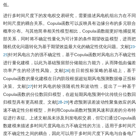
低。
进行多时间尺度下的发电权交易研究，需要描述风电机组出力在不同
时间尺度的耦合关系。Copula函数可以反映具有边缘分布的多元联合
概率分布。与其他简单相关性模型相比，Copula函数能更好地捕捉尾
部关系，同时将不确定性量化为可计算的条件期望收益模型，进而把
随机优化问题转化为基于期望效益最大化的确定性优化问题。文献[
23
-
]针对风电出力的强不确定性，基于Copula函数对风电出力不确定性
25
进行量化建模，以此为基础预留部分储能出力能力，从而降低由偏差
功率产生的经济性风险。文献[
]在日前投标策略的基础上，基于
26
Copula函数的量化建模在日内阶段根据超短期风电预测数据修正投标
决策。文献[
]针对风电的较强随机性和波动性，提出了一种基于
27
Copula函数的分位数回归模型，在超短期风电预测中比传统分位数回
归模型具有更高精度。文献[
-
]考虑预测误差波动性聚集效应的风
28
29
速不确定性分析模型，并利用Copula函数对预测风速和误差的分布特
征进行表征。上述文献虽未涉及到发电权交易，但它们通过Copula函
数建模来描述多时间尺度风电出力不确定性的方法，适用于多时间尺
度不确定性之间的耦合，因此可以用于多时间尺度下风电与自备电厂