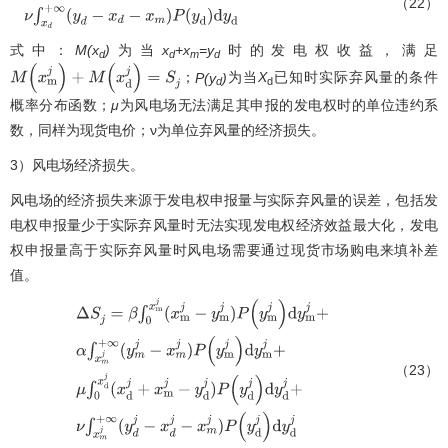
（22）
S
d
(
x
d
)
=
M
(
x
d
)
−
μ
∫
0
x
d
(
x
d
+
x
m
−
y
d
)
P
(
y
d
)
d
y
d
−
ν
∫
x
d
+
∞
(
y
d
−
x
d
−
x
m
)
P
(
y
d
)
d
y
d
式中：
M(x
)
为当
x
+x
=y
时的发电权收益，满足
d
d
m
d
；
P(y
)
为当
X
已知时实际弃风量的条件
M
(
x
m
j
)
+
M
(
x
d
j
)
=
S
j
d
d
概率分布函数；
μ
为风电场无法满足其申报的发电权时的单位违约系
数，同样为现货电价；ν为单位弃风量的经济损失。
3）风电场经济损失。
风电场的经济损失来源于发电权申报量与实际弃风量的误差，包括发
电权申报量少于实际弃风量时无法实现发电权经济效益最大化，发电
权申报量高于实际弃风量时风电场需要通过现货市场购电来填补差
值。
（23）
Δ
S
j
=
β
∫
0
x
m
j
(
x
m
j
−
y
m
j
)
P
(
y
m
j
)
d
y
m
j
+
α
∫
x
m
j
+
∞
(
y
m
j
−
x
m
j
)
P
(
y
m
j
)