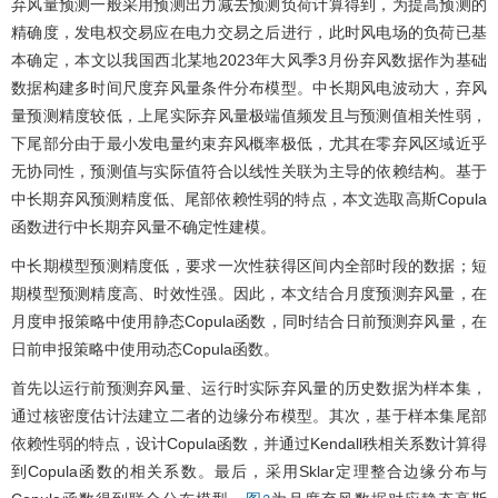
弃风量预测一般采用预测出力减去预测负荷计算得到，为提高预测的
精确度，发电权交易应在电力交易之后进行，此时风电场的负荷已基
本确定，本文以我国西北某地2023年大风季3月份弃风数据作为基础
数据构建多时间尺度弃风量条件分布模型。中长期风电波动大，弃风
量预测精度较低，上尾实际弃风量极端值频发且与预测值相关性弱，
下尾部分由于最小发电量约束弃风概率极低，尤其在零弃风区域近乎
无协同性，预测值与实际值符合以线性关联为主导的依赖结构。基于
中长期弃风预测精度低、尾部依赖性弱的特点，本文选取高斯Copula
函数进行中长期弃风量不确定性建模。
中长期模型预测精度低，要求一次性获得区间内全部时段的数据；短
期模型预测精度高、时效性强。因此，本文结合月度预测弃风量，在
月度申报策略中使用静态Copula函数，同时结合日前预测弃风量，在
日前申报策略中使用动态Copula函数。
首先以运行前预测弃风量、运行时实际弃风量的历史数据为样本集，
通过核密度估计法建立二者的边缘分布模型。其次，基于样本集尾部
依赖性弱的特点，设计Copula函数，并通过Kendall秩相关系数计算得
到Copula函数的相关系数。最后，采用Sklar定理整合边缘分布与