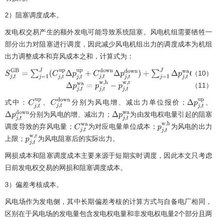
2）阻塞调度成本。
发电权交易产生的额外发电可能导致系统阻塞。风电机组需要牺牲一
部分出力对阻塞进行调度，因此减少风电机组出力的调度成本为机组
出力调整成本和弃风成本之和，计算式为：
（10）
S
j
,
t
G
B
=
∑
j
=
1
J
(
C
j
,
t
u
p
Δ
p
j
,
t
u
p
+
C
j
,
t
d
o
w
n
Δ
p
j
,
t
d
o
w
n
)
+
∑
j
=
1
J
Δ
p
j
,
t
w
a
C
j
,
t
w
a
（11）
Δ
p
j
,
t
w
a
=
p
j
,
t
w
,
h
−
p
j
,
t
w
,
r
式中：
、
分别为风电增、减出力单位报价；
、
C
j
,
t
u
p
C
j
,
t
d
o
w
n
Δ
p
j
,
t
u
p
分别为风电的增、减出力；
为由发电权电量引起的阻塞
Δ
p
j
,
t
d
o
w
n
Δ
p
j
,
t
w
a
调度导致的弃风电量；
为对应电量单位成本；
为风电的出力
C
j
,
t
w
a
p
j
,
t
w
,
h
上限；
为风电阻塞后的实际出力。
p
j
,
t
w
,
r
网损成本和阻塞调度成本主要来源于短期实时调度，因此本文只考虑
日前发电权交易的网损和阻塞调度成本。
3）偏差考核成本。
风电场作为发电侧，其中长期偏差考核的计算方式与自备电厂相同，
区别在于风电场的发电量包含发电权电量和非发电权电量2个部分且两