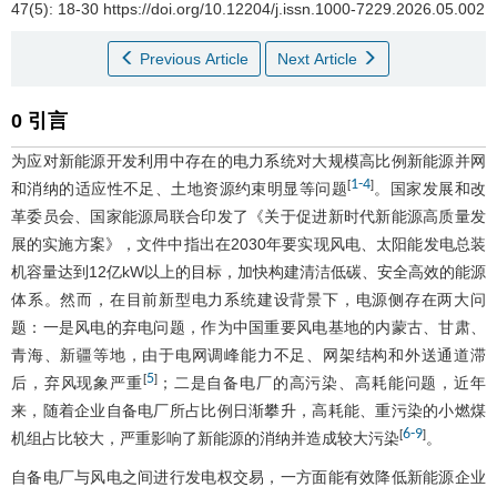
47(5): 18-30 https://doi.org/10.12204/j.issn.1000-7229.2026.05.002
Previous Article
Next Article
0 引言
为应对新能源开发利用中存在的电力系统对大规模高比例新能源并网
1
-
4
[
]
和消纳的适应性不足、土地资源约束明显等问题
。国家发展和改
革委员会、国家能源局联合印发了《关于促进新时代新能源高质量发
展的实施方案》，文件中指出在2030年要实现风电、太阳能发电总装
机容量达到12亿kW以上的目标，加快构建清洁低碳、安全高效的能源
体系。然而，在目前新型电力系统建设背景下，电源侧存在两大问
题：一是风电的弃电问题，作为中国重要风电基地的内蒙古、甘肃、
青海、新疆等地，由于电网调峰能力不足、网架结构和外送通道滞
5
[
]
后，弃风现象严重
；二是自备电厂的高污染、高耗能问题，近年
来，随着企业自备电厂所占比例日渐攀升，高耗能、重污染的小燃煤
6
-
9
[
]
机组占比较大，严重影响了新能源的消纳并造成较大污染
。
自备电厂与风电之间进行发电权交易，一方面能有效降低新能源企业