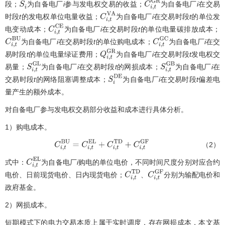
段；
为自备电厂
i
参与发电权交易的收益；
为自备电厂
i
在交易
S
i
C
i
,
t
G
R
时段
t
的发电权单位电量收益；
为自备电厂
i
在交易时段
t
的单位发
C
i
,
t
V
A
电变动成本；
为自备电厂
i
在交易时段
t
的单位电量碳排放成本；
C
i
,
t
C
E
为自备电厂
i
在交易时段
t
的单位购电成本；
为自备电厂
i
在交
C
i
,
t
B
U
C
i
,
t
G
C
易时段
t
的单位电量绿证费用；
为自备电厂
i
在交易时段
t
发电权交
Q
i
,
t
G
R
易量；
为自备电厂
i
在交易时段
t
的网损成本；
为自备电厂
i
在
S
i
,
t
G
L
S
i
,
t
G
B
交易时段
t
的网络阻塞调整成本；
为自备电厂
i
在交易时段
t
偏差电
S
i
D
E
量产生的额外成本。
对自备电厂参与发电权交易部分收益和成本进行具体分析。
1）购电成本。
（2）
C
i
,
t
B
U
=
C
i
,
t
E
L
+
C
i
,
t
T
D
+
C
i
,
t
G
F
式中：
为自备电厂
i
购电的单位电价，不同时间尺度分别对应合约
C
i
,
t
E
L
电价、日前现货电价、日内现货电价；
、
分别为输配电价和
C
i
,
t
T
D
C
i
,
t
G
F
政府基金。
2）网损成本。
短期模式下的电力交易本质上属于实时调度，存在网损成本，本文基