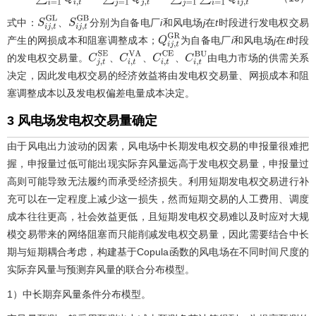
∑
i
=
1
I
Q
i
,
t
G
R
=
∑
j
=
1
J
Q
j
,
t
G
R
=
∑
j
=
1
J
∑
i
=
1
I
Q
i
j
,
t
G
R
式中：
、
分别为自备电厂
i
和风电场
j
在
t
时段进行发电权交易
S
i
j
,
t
G
L
S
i
j
,
t
G
B
产生的网损成本和阻塞调整成本；
为自备电厂
i
和风电场
j
在
t
时段
Q
i
j
,
t
G
R
的发电权交易量。
、
、
、
由电力市场的供需关系
C
j
,
t
S
E
C
i
,
t
V
A
C
i
,
t
C
E
C
i
,
t
B
U
决定，因此发电权交易的经济效益将由发电权交易量、网损成本和阻
塞调整成本以及发电权偏差电量成本决定。
3 风电场发电权交易量确定
由于风电出力波动的因素，风电场中长期发电权交易的申报量很难把
握，申报量过低可能出现实际弃风量远高于发电权交易量，申报量过
高则可能导致无法履约而承受经济损失。利用短期发电权交易进行补
充可以在一定程度上减少这一损失，然而短期交易的人工费用、调度
成本往往更高，社会效益更低，且短期发电权交易难以及时应对大规
模交易带来的网络阻塞而只能削减发电权交易量，因此需要结合中长
期与短期耦合考虑，构建基于Copula函数的风电场在不同时间尺度的
实际弃风量与预测弃风量的联合分布模型。
1）中长期弃风量条件分布模型。