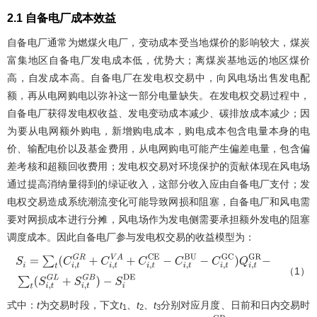
2.1 自备电厂成本效益
自备电厂通常为燃煤火电厂，变动成本受当地煤价的影响较大，煤炭
富集地区自备电厂发电成本低，优势大；离煤炭基地远的地区煤价
高，自发成本高。自备电厂在发电权交易中，向风电场出售发电配
额，再从电网购电以弥补这一部分电量缺失。在发电权交易过程中，
自备电厂获得发电权收益、发电变动成本减少、碳排放成本减少；因
为要从电网额外购电，新增购电成本，购电成本包含电量本身的电
价、输配电价以及基金费用，从电网购电可能产生偏差电量，包含偏
差考核和超额回收费用；发电权交易对环境保护的贡献体现在风电场
通过提高消纳量得到的绿证收入，这部分收入应由自备电厂支付；发
电权交易造成系统潮流变化可能导致网损和阻塞，自备电厂和风电需
要对网损成本进行分摊，风电场作为发电侧需要承担额外发电的阻塞
调度成本。因此自备电厂参与发电权交易的收益模型为：
（1）
S
i
=
∑
t
(
C
i
,
t
G
R
+
C
i
,
t
V
A
+
C
i
,
t
C
E
−
C
i
,
t
B
U
−
C
i
,
t
G
C
)
Q
i
,
t
G
R
−
∑
t
(
S
i
,
t
G
L
+
S
i
,
t
−
S
i
D
E
式中：
t
为交易时段，下文
t
、
t
、
t
分别对应月度、日前和日内交易时
1
2
3