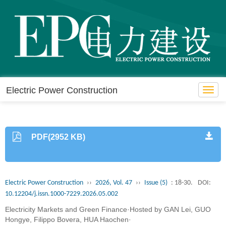
Electric Power Construction
Toggl
navig
PDF(2952 KB)
Electric Power Construction
››
2026, Vol. 47
››
Issue (5)
: 18-30.
DOI:
10.12204/j.issn.1000-7229.2026.05.002
Electricity Markets and Green Finance·Hosted by GAN Lei, GUO
Hongye, Filippo Bovera, HUA Haochen·