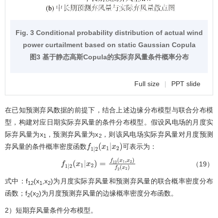
Fig. 3 Conditional probability distribution of actual wind
power curtailment based on static Gaussian Copula
图3 基于静态高斯Copula的实际弃风量条件概率分布
Full size
|
PPT slide
在已知预测弃风数据的前提下，结合上述边缘分布模型与联合分布模
型，构建对应日期实际弃风量的条件分布模型。假设风电场的月度实
际弃风量为x
，预测弃风量为x
，则该风电场实际弃风量对月度预测
1
2
弃风量的条件概率密度函数
可表示为：
f
1
|
2
(
x
1
|
x
2
)
（19）
f
1
|
2
(
x
1
|
x
2
)
=
f
12
(
x
1
,
x
2
)
f
2
(
x
2
)
式中：f
(x
,x
)为月度实际弃风量和预测弃风量的联合概率密度分布
12
1
2
函数；f
(x
)为月度预测弃风量的边缘概率密度分布函数。
2
2
2）短期弃风量条件分布模型。