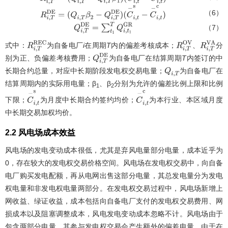
R
i
,
T
O
V
=
(
Q
i
,
T
D
E
−
Q
i
,
T
β
1
)
（6）
(
C
−
i
,
t
c
−
C
−
i
,
t
s
)
R
i
,
T
D
E
=
(
Q
i
,
T
β
2
−
Q
i
,
T
D
E
)
（7）
Q
i
(
,
C
T
D
−
i
E
,
t
=
s
−
∑
C
t
1
−
T
i
,
Q
t
c
i
)
,
t
1
G
R
式中：
为自备电厂
i
在周期
T
内的偏差考核成本；
、
分
R
i
,
T
R
E
C
R
i
,
T
O
V
R
i
,
T
V
A
别为正、负偏差考核费用；
为自备电厂在结算周期
T
内签订的中
Q
i
,
T
D
E
长期合约总量，对应中长期阶段发电权交易电量；
为自备电厂在
Q
i
,
T
结算周期内的实际用电量；β
、β
分别为允许的偏差比例上限和比例
1
2
下限；
为月度中长期合约签约均价；
为本行业、本区域月度
C
−
i
,
t
s
C
−
i
,
t
c
中长期交易加权均价。
2.2 风电场成本效益
风电场的发电变动成本很低，尤其是弃风电量部分电量，成本近乎为
0，存在较大的发电权交易价格空间。风电场在发电权交易中，向自备
电厂购买发电配额，再从电网出售这部分电量，其总发电量分为发电
权电量和非发电权电量两部分。在发电权交易过程中，风电场新增上
网收益、绿证收益，成本包括向自备电厂支付的发电权交易费用、网
损成本以及阻塞调整成本，风电发电变动成本忽略不计。风电场由于
包含两部分电量，其参与发电权交易会产生额外的偏差电量，由于在