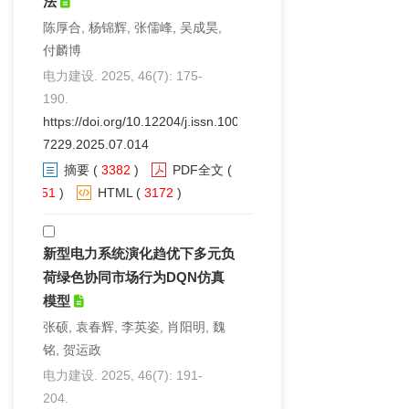
法
陈厚合, 杨锦辉, 张儒峰, 吴成昊,
付麟博
电力建设. 2025, 46(7): 175-
190.
https://doi.org/10.12204/j.issn.1000-
7229.2025.07.014
摘要
(
3382
)
PDF全文
(
651
)
HTML
(
3172
)
新型电力系统演化趋优下多元负
荷绿色协同市场行为DQN仿真
模型
张硕, 袁春辉, 李英姿, 肖阳明, 魏
铭, 贺运政
电力建设. 2025, 46(7): 191-
204.