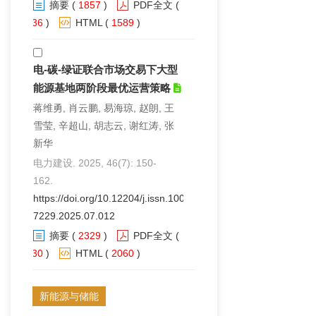
摘要
(
1857
)
PDF全文
(
136
)
HTML
(
1589
)
电-碳-绿证联合市场交易下大型
能源基地两阶段最优运营策略
蒋维勇, 肖云鹏, 易海琼, 赵朗, 王
雪莹, 辛超山, 胡志云, 谢红涛, 张
新华
电力建设. 2025, 46(7): 150-
162.
https://doi.org/10.12204/j.issn.1000-
7229.2025.07.012
摘要
(
2329
)
PDF全文
(
130
)
HTML
(
2060
)
新能源与储能