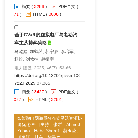
摘要
(
3288
)
PDF全文
(
671
)
HTML
(
3098
)
基于CVaR的虚拟电厂与电动汽
车主从博弈策略
马乾鑫, 加鹤萍, 郭宇辰, 李培军,
杨烨, 刘敦楠, 赵振宇
电力建设. 2025, 46(7): 53-66.
https://doi.org/10.12204/j.issn.1000-
7229.2025.07.005
摘要
(
3427
)
PDF全文
(
2027
)
HTML
(
3252
)
智能微电网海量分布式灵活资源协
调优化·栏目主持：张犁、Ahmed
Zobaa、Heba Sharaf、赫玉莹、
顾承红、甘磊、华昊辰·