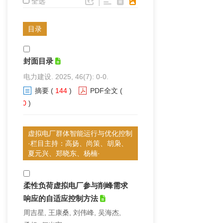
|
全选
目录
封面目录
电力建设. 2025, 46(7): 0-0.
摘要
(
144
)
PDF全文
(
40
)
虚拟电厂群体智能运行与优化控制
·栏目主持：高扬、尚策、胡枭、
夏元兴、郑晓东、杨楠·
柔性负荷虚拟电厂参与削峰需求
响应的自适应控制方法
周吉星, 王康桑, 刘伟峰, 吴海杰,