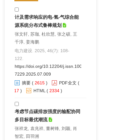
计及需求响应的电-氢-气综合能
源系统分布式鲁棒规划
张文轩, 苏珈, 杜欣慧, 张之硕, 王
千淳, 姜海鹏
电力建设. 2025, 46(7): 108-
122.
https://doi.org/10.12204/j.issn.1000-
7229.2025.07.009
摘要
(
2615
)
PDF全文
(
117
)
HTML
(
2334
)
考虑节点碳排放强度的输配协同
多目标最优潮流
张祥龙, 袁兆祥, 董树锋, 刘颖, 肖
智宏, 田羽洲