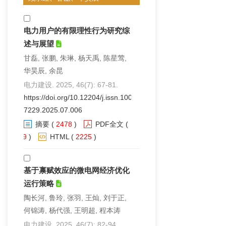
电力用户的有限理性行为研究综
述与展望
甘磊, 张鹏, 朱琳, 杨天禹, 陈星莺,
华昊辰, 余昆
电力建设. 2025, 46(7): 67-81.
https://doi.org/10.12204/j.issn.1000-
7229.2025.07.006
摘要
(
2478
)
PDF全文
(
79
)
HTML
(
2225
)
基于禀赋效应的微电网经济优化
运行策略
陶长河, 鲁玲, 张羽, 王灿, 刘于正,
何锦涛, 杨代强, 王明超, 程本涛
电力建设. 2025, 46(7): 82-94.